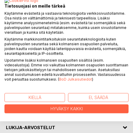
KUVAUS
Tietosuojasi on meille tärkeä
Käytämme evästeitä ja vastaavia teknologioita verkkosivustollamme.
Osa niistä on välttämättömiä ja teknisesti tarpeellisia. Lisäksi
Tarinoita valosta on proosarunollinen tarinakokoelma haave-
käytämme analyysimenetelmiä (esim. evästeitä tai sormenjälkiä sekä
palvelinpuolen seurantaa) mitataksemme, kuinka usein sivustollamme
ja unenomaisia tuokiokuvia.Valo juoksee sielun kerroksissa
vieraillaan ja kuinka sitä käytetään.
ja sydämen pinalla, saa aikaa läikkeitä, jotka läpäisevät ja
Käytämme markkinointitarkoituksiin seurantateknologioita kuten
ajan ja pyörittävät elämän kiertokulkua.
palvelinpuolen seurantaa sekä kolmansien osapuolien palveluita,
joiden kautta voidaan käyttää laiteriippuvaisia evästeitä, sormenjälkiä,
seurantapikseleitä ja IP-osoitteita.
Tekstien lauseet soivat ja huokuvat kauneutta. Hauraus ja
voima kietoutuvat toisiinsa värikylläisinä, joskus pehmeästi,
Upotamme lisäksi kolmansien osapuolten sisältöä (esim.
videoalustoja). Emme voi vaikuttaa kolmannen osapuolen suorittamaan
toisinaan rouheasti.
tietojen jatkokäsittelyyn tai mahdolliseen seurantaan. Asetuksillasi
annat suostumuksen edellä kuvattuihin prosesseihin. Vastaisuudessa
Nämä tarinat ovat parhauden oodeja kaunosieluille.
voit peruuttaa suostumuksesi. (
BoD Julkaisutiedot
)
KIRJAILIJA
KIELLÄ
EI, SÄÄDÄ
HYVÄKSY KAIKKI
LEHDISTÖARVOSTELUT
LUKIJA-ARVOSTELUT