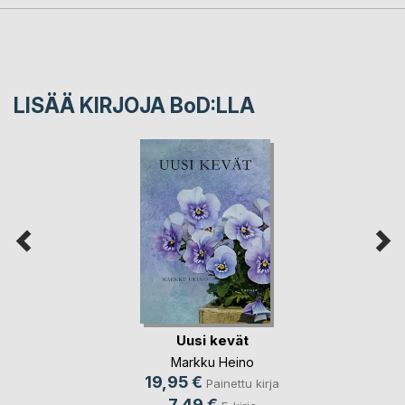
LISÄÄ KIRJOJA B
o
D:LLA
Uusi kevät
Markku Heino
19,95 €
Painettu kirja
7,49 €