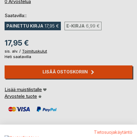
0%
0
Arvostelua
Saatavilla::
PAINETTU KIRJA
17,95 €
E-KIRJA
6,99 €
17,95 €
sis. alv. /
Toimituskulut
Heti saatavilla
LISÄÄ OSTOSKORIIN
Lisää muistilistalle
Arvostele tuote
Tietosuojakäytäntö