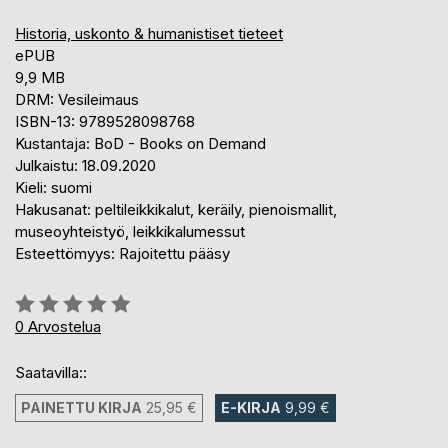
Historia, uskonto & humanistiset tieteet
ePUB
9,9 MB
DRM: Vesileimaus
ISBN-13: 9789528098768
Kustantaja: BoD - Books on Demand
Julkaistu: 18.09.2020
Kieli: suomi
Hakusanat: peltileikkikalut, keräily, pienoismallit,
museoyhteistyö, leikkikalumessut
Esteettömyys: Rajoitettu pääsy
Arvostelu::
0%
0
Arvostelua
Saatavilla::
PAINETTU KIRJA
25,95 €
E-KIRJA
9,99 €