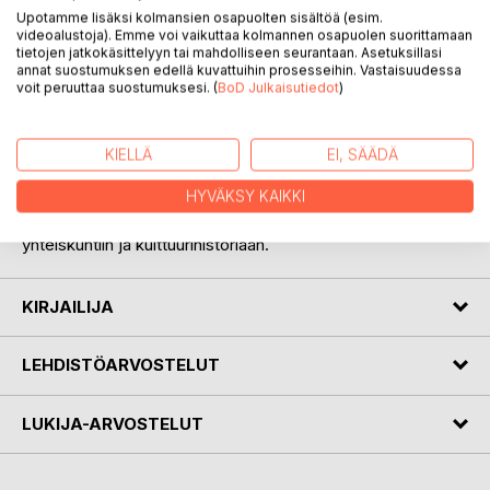
Tarinoiden ohella se sisältää kuvia omista kokoelmista sekä
Upotamme lisäksi kolmansien osapuolten sisältöä (esim.
videoalustoja). Emme voi vaikuttaa kolmannen osapuolen suorittamaan
tietoa kotimaisista ja ulkomaisista yhteyksistä korostaen
tietojen jatkokäsittelyyn tai mahdolliseen seurantaan. Asetuksillasi
myös museoyhteistyön tärkeyttä.
annat suostumuksen edellä kuvattuihin prosesseihin. Vastaisuudessa
voit peruuttaa suostumuksesi. (
BoD Julkaisutiedot
)
Peltilelut on tehty lapsille leikittäviksi, mutta ne välittävät
myös kulttuuria, historiaa, arvoja ja ideologioita. Keräilijälle
vanhat peltilelut avaavat mielenkiintoisen maailman
KIELLÄ
EI, SÄÄDÄ
menneeseen ja lähihistoriaan.
HYVÄKSY KAIKKI
Kirjoittajat peilaavat peltileluja myös ympäröiviin
yhteiskuntiin ja kulttuurihistoriaan.
KIRJAILIJA
LEHDISTÖARVOSTELUT
LUKIJA-ARVOSTELUT