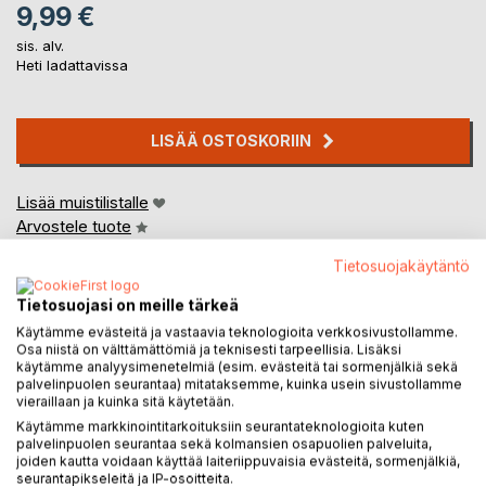
9,99 €
sis. alv.
Heti ladattavissa
LISÄÄ OSTOSKORIIN
Lisää muistilistalle
Arvostele tuote
Tietosuojakäytäntö
Tietosuojasi on meille tärkeä
Käytämme evästeitä ja vastaavia teknologioita verkkosivustollamme.
Osa niistä on välttämättömiä ja teknisesti tarpeellisia. Lisäksi
käytämme analyysimenetelmiä (esim. evästeitä tai sormenjälkiä sekä
palvelinpuolen seurantaa) mitataksemme, kuinka usein sivustollamme
KUVAUS
vieraillaan ja kuinka sitä käytetään.
Käytämme markkinointitarkoituksiin seurantateknologioita kuten
palvelinpuolen seurantaa sekä kolmansien osapuolien palveluita,
Tarinoita peltileluista on kahden kokeneen keräilijän tekemä
joiden kautta voidaan käyttää laiteriippuvaisia evästeitä, sormenjälkiä,
kirja keräilystä ja erityisesti vanhoista peltileikkikaluista.
seurantapikseleitä ja IP-osoitteita.