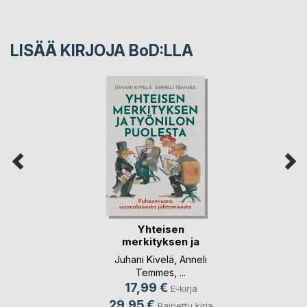
LISÄÄ KIRJOJA B
o
D:LLA
Yhteisen
merkityksen ja
työnilon p(...)
Juhani Kivelä
,
Anneli
Temmes
, ...
17,99 €
E-kirja
29,95 €
Painettu kirja