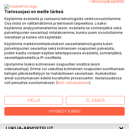
Tietosuojakäytäntö
Tietosuojasi on meille tärkeä
Käytämme evästeitä ja vastaavia teknologioita verkkosivustollamme.
Osa niistä on välttämättömiä ja teknisesti tarpeellisia. Lisäksi
KUVAUS
käytämme analyysimenetelmiä (esim. evästeitä tai sormenjälkiä sekä
palvelinpuolen seurantaa) mitataksemme, kuinka usein sivustollamme
vieraillaan ja kuinka sitä käytetään.
Käytämme markkinointitarkoituksiin seurantateknologioita kuten
Runokokoelmassa Tarinoiden Näkijä ja lukija liikkuvat unen
palvelinpuolen seurantaa sekä kolmansien osapuolien palveluita,
ja todellisuuden symboolisessa maailmassa.
joiden kautta voidaan käyttää laiteriippuvaisia evästeitä, sormenjälkiä,
seurantapikseleitä ja IP-osoitteita.
"Hämärän usvaverho
Upotamme lisäksi kolmansien osapuolten sisältöä (esim.
valon vangitsija
videoalustoja). Emme voi vaikuttaa kolmannen osapuolen suorittamaan
tietojen jatkokäsittelyyn tai mahdolliseen seurantaan. Asetuksillasi
olen harhaileva yöperhonen
annat suostumuksen edellä kuvattuihin prosesseihin. Vastaisuudessa
unessa uneen herään"
voit peruuttaa suostumuksesi. (
BoD Julkaisutiedot
)
KIRJAILIJA
KIELLÄ
EI, SÄÄDÄ
HYVÄKSY KAIKKI
LEHDISTÖARVOSTELUT
LUKIJA-ARVOSTELUT