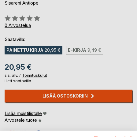
Sisareni Antiope
Arvostelu::
0%
0
Arvostelua
Saatavilla::
PAINETTU KIRJA
20,95 €
E-KIRJA
9,49 €
20,95 €
sis. alv. /
Toimituskulut
Heti saatavilla
LISÄÄ OSTOSKORIIN
Lisää muistilistalle
Arvostele tuote