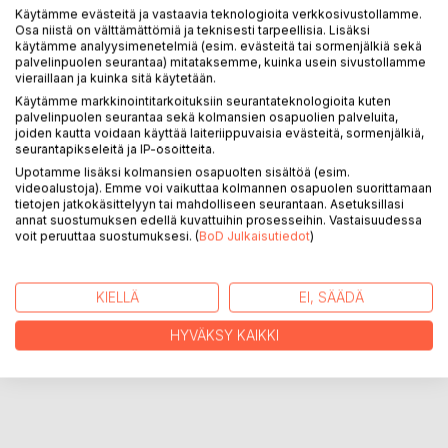
Käytämme evästeitä ja vastaavia teknologioita verkkosivustollamme.
Osa niistä on välttämättömiä ja teknisesti tarpeellisia. Lisäksi
käytämme analyysimenetelmiä (esim. evästeitä tai sormenjälkiä sekä
Kirja kertoo kylästä, jota ympäröi korkea muuri.
palvelinpuolen seurantaa) mitataksemme, kuinka usein sivustollamme
Kylässä asuu poika, jolla ei ole nimeä. Hän haluaa, tietää,
vieraillaan ja kuinka sitä käytetään.
kuka hän oikeastaan on?
Käytämme markkinointitarkoituksiin seurantateknologioita kuten
Mistä hän tulee? Mihin hän on menossa?
palvelinpuolen seurantaa sekä kolmansien osapuolien palveluita,
joiden kautta voidaan käyttää laiteriippuvaisia evästeitä, sormenjälkiä,
Poika lähtee etsimään kuumeisesti vastauksia kysymyksiin.
seurantapikseleitä ja IP-osoitteita.
Matkallaan hän käy läpi surun, ilon, pelon ja rakkauden
Upotamme lisäksi kolmansien osapuolten sisältöä (esim.
Vain kirsikkapuu ystävänään.
videoalustoja). Emme voi vaikuttaa kolmannen osapuolen suorittamaan
tietojen jatkokäsittelyyn tai mahdolliseen seurantaan. Asetuksillasi
annat suostumuksen edellä kuvattuihin prosesseihin. Vastaisuudessa
KIRJAILIJA
voit peruuttaa suostumuksesi. (
BoD Julkaisutiedot
)
LEHDISTÖARVOSTELUT
KIELLÄ
EI, SÄÄDÄ
HYVÄKSY KAIKKI
LUKIJA-ARVOSTELUT