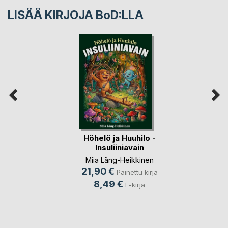
LISÄÄ KIRJOJA B
o
D:LLA
Höhelö ja Huuhilo -
Insuliiniavain
Miia Lång-Heikkinen
21,90 €
Painettu kirja
8,49 €
E-kirja