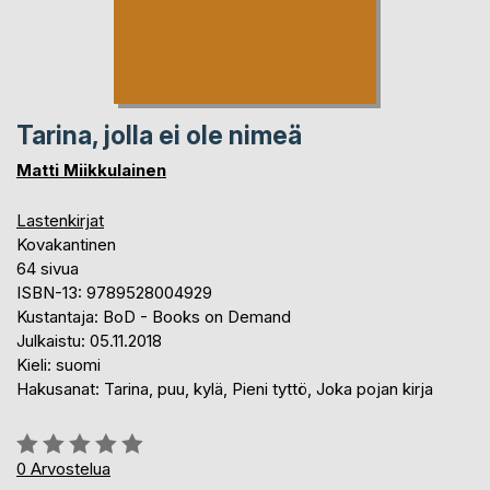
Tarina, jolla ei ole nimeä
Matti Miikkulainen
Lastenkirjat
Kovakantinen
64 sivua
ISBN-13: 9789528004929
Kustantaja: BoD - Books on Demand
Julkaistu: 05.11.2018
Kieli: suomi
Hakusanat: Tarina, puu, kylä, Pieni tyttö, Joka pojan kirja
Arvostelu::
0%
0
Arvostelua