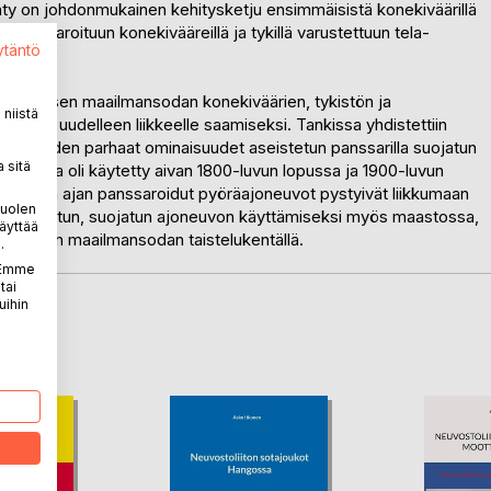
ynty on johdonmukainen kehitysketju ensimmäisistä konekiväärillä
 panssaroituun konekivääreillä ja tykillä varustettuun tela-
ytäntö
ensimmäisen maailmansodan konekiväärien, tykistön ja
niistä
istelun uudelleen liikkeelle saamiseksi. Tankissa yhdistettiin
traktoreiden parhaat ominaisuudet aseistetun panssarilla suojatun
 sitä
 ajoneuvoja oli käytetty aivan 1800-luvun lopussa ja 1900-luvun
ina. Tämän ajan panssaroidut pyöräajoneuvot pystyivät liikkumaan
puolen
kaisu aseistetun, suojatun ajoneuvon käyttämiseksi myös maastossa,
äyttää
simmäisen maailmansodan taistelukentällä.
.
. Emme
tai
uihin
LA