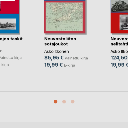
ojen tankit
Neuvostoliiton
Neuvost
sotajoukot
nelitaht
Hangossa
mootto(.
en
Asko Itkonen
Asko Itk
85,95 €
124,50
Painettu kirja
Painettu kirja
19,99 €
19,99 
-kirja
E-kirja