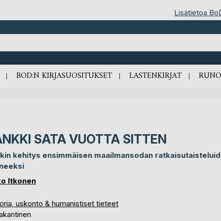
Lisätietoa Bo
BOD:N KIRJASUOSITUKSET
LASTENKIRJAT
RUNO
ANKKI SATA VUOTTA SITTEN
kin kehitys ensimmäisen maailmansodan ratkaisutaistelui
ineeksi
o Itkonen
oria, uskonto & humanistiset tieteet
akantinen