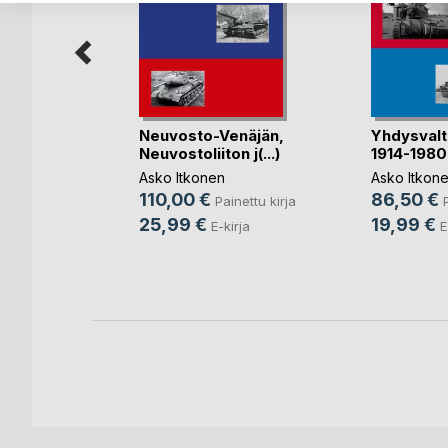
tä -
Neuvosto-Venäjän,
Yhdysvalt
alou(...)
Neuvostoliiton j(...)
1914-1980
Asko Itkonen
Asko Itkon
nettu kirja
110,00 €
86,50 €
Painettu kirja
ja
25,99 €
19,99 €
E-kirja
E