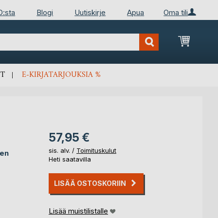
D:sta
Blogi
Uutiskirje
Apua
Oma tili
Ostosko
T
E-KIRJATARJOUKSIA %
57,95 €
sis. alv. /
Toimituskulut
den
Heti saatavilla
LISÄÄ OSTOSKORIIN
Lisää muistilistalle