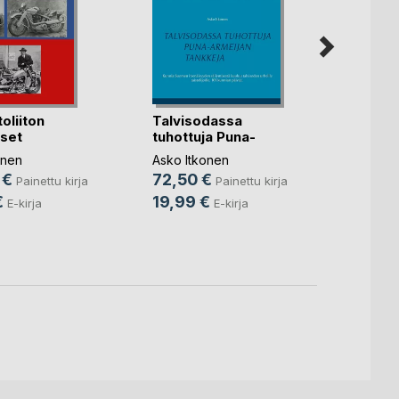
oliiton
Talvisodassa
Neuvo
iset
tuhottuja Puna-
kaksi
..)
armeij(...)
moott(
onen
Asko Itkonen
Asko I
 €
72,50 €
89,9
Painettu kirja
Painettu kirja
€
19,99 €
19,9
E-kirja
E-kirja