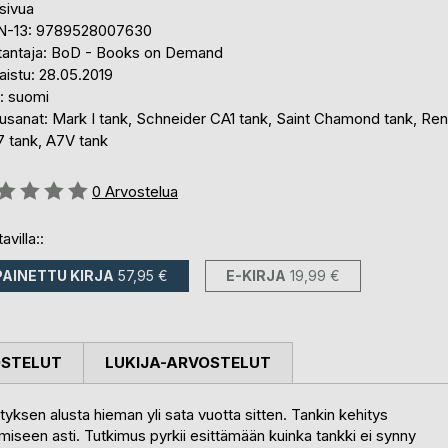
sivua
N-13: 9789528007630
tantaja: BoD - Books on Demand
aistu: 28.05.2019
i: suomi
usanat: Mark I tank, Schneider CA1 tank, Saint Chamond tank, Ren
7 tank, A7V tank
stelu::
0
Arvostelua
avilla::
PAINETTU KIRJA
57,95 €
E-KIRJA
19,99 €
OSTELUT
LUKIJA-ARVOSTELUT
tyksen alusta hieman yli sata vuotta sitten. Tankin kehitys
seen asti. Tutkimus pyrkii esittämään kuinka tankki ei synny