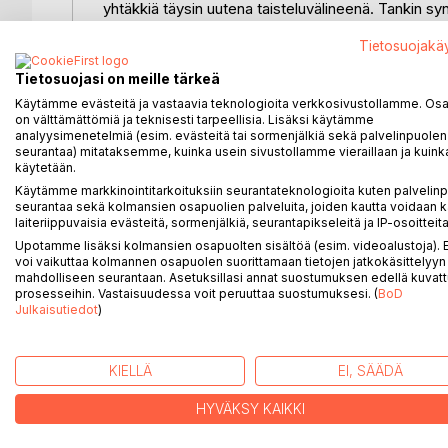
yhtäkkiä täysin uutena taisteluvälineenä. Tankin s
aseistetuista polttomoottorisista pyöräajoneuvoista
Tietosuojakä
alustaiseen taisteluvälineeseen.
Tietosuojasi on meille tärkeä
Tankki kehitettiin Ranskassa ja Iso-Britanniassa 
Käytämme evästeitä ja vastaavia teknologioita verkkosivustollamme. Osa 
piikkilankaesteiden taisteluhautoihin pysäyttämän ta
on välttämättömiä ja teknisesti tarpeellisia. Lisäksi käytämme
polttomoottorilla liikkuvien kuorma-autojen ja tela
analyysimenetelmiä (esim. evästeitä tai sormenjälkiä sekä palvelinpuolen
seurantaa) mitataksemme, kuinka usein sivustollamme vieraillaan ja kuinka
rakenteen sisälle. Erilaisia kolmi- ja nelipyöräisiä
käytetään.
alussa lähinnä konekiväärien itseliikkuvina alusto
Käytämme markkinointitarkoituksiin seurantateknologioita kuten palvelin
vain tiestöllä ja kovalla ajoalustalla. Tela oli rat
seurantaa sekä kolmansien osapuolien palveluita, joiden kautta voidaan k
pehmeillä ja hirvittävän tykistötulen rikkomalla en
laiteriippuvaisia evästeitä, sormenjälkiä, seurantapikseleitä ja IP-osoitteita
Upotamme lisäksi kolmansien osapuolten sisältöä (esim. videoalustoja)
voi vaikuttaa kolmannen osapuolen suorittamaan tietojen jatkokäsittelyyn 
mahdolliseen seurantaan. Asetuksillasi annat suostumuksen edellä kuvatt
prosesseihin. Vastaisuudessa voit peruuttaa suostumuksesi. (
BoD
LISÄÄ KIRJOJA B
o
D:L
Julkaisutiedot
)
KIELLÄ
EI, SÄÄDÄ
HYVÄKSY KAIKKI