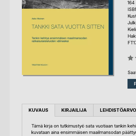
164 
ISB
Kus
Julk
Kiel
Hak
FT1
Arvo
0%
Saat
KUVAUS
KIRJAILIJA
LEHDISTÖARV
Tämä kirja on tutkimustyö sata vuotiaan tankin kehi
kuvataan aina ensimmäisen maailmansodan päättymi