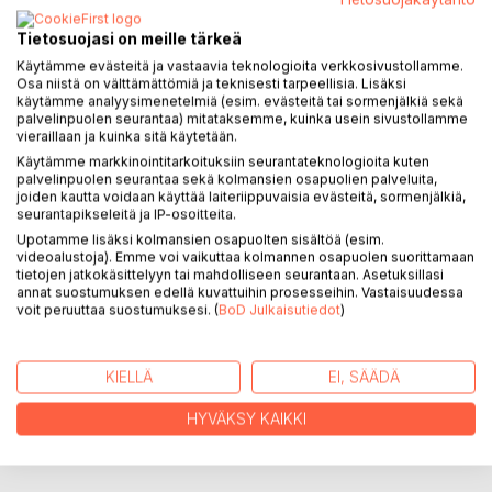
Leila istuu väsyneenä hämärässä eteisessä tarvottuaan
loskassa töistä ruokakaupan kautta kotiin. Ruokakassit ovat
Tietosuojasi on meille tärkeä
tehneet hänen käsiinsä punaiset rannut.
Käytämme evästeitä ja vastaavia teknologioita verkkosivustollamme.
Osa niistä on välttämättömiä ja teknisesti tarpeellisia. Lisäksi
käytämme analyysimenetelmiä (esim. evästeitä tai sormenjälkiä sekä
Elämä on ilotonta ja harmaata. Työ juorulehdessä on rasite,
palvelinpuolen seurantaa) mitataksemme, kuinka usein sivustollamme
pomo on mulkku, ystävät rasittavia ja miehet kutaleita.
vieraillaan ja kuinka sitä käytetään.
Käytämme markkinointitarkoituksiin seurantateknologioita kuten
Kaikki oikeasti hauska ja merkityksellinen on jäänyt jonnekin
palvelinpuolen seurantaa sekä kolmansien osapuolien palveluita,
joiden kautta voidaan käyttää laiteriippuvaisia evästeitä, sormenjälkiä,
kauas menneisyyteen.
seurantapikseleitä ja IP-osoitteita.
Upotamme lisäksi kolmansien osapuolten sisältöä (esim.
Kaikki muuttuu kun hän pääsee mukaan juttukeikalle.
videoalustoja). Emme voi vaikuttaa kolmannen osapuolen suorittamaan
Juorulehden toimittajat tahtovat tehdä jutun
tietojen jatkokäsittelyyn tai mahdolliseen seurantaan. Asetuksillasi
iskelmälaulajasta. Tapahtumien kulku saa käänteen ja Leila
annat suostumuksen edellä kuvattuihin prosesseihin. Vastaisuudessa
voit peruuttaa suostumuksesi. (
BoD Julkaisutiedot
)
näkee edessään tilaisuuden muuttaa elämänsä kulun.
Tangolaulajan kuolema kertoo naisesta vailla rakkautta,
KIELLÄ
EI, SÄÄDÄ
sekä loppunsa edellä menneitä muistelevasta
iskelmätähdestä.
HYVÄKSY KAIKKI