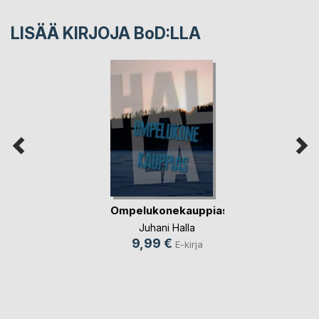
LISÄÄ KIRJOJA B
o
D:LLA
Ompelukonekauppias
Juhani Halla
9,99 €
E-kirja