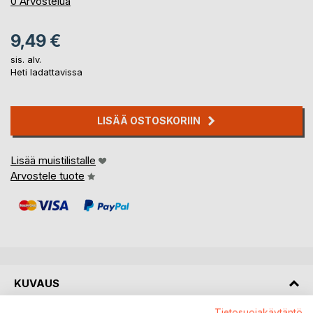
0%
0
Arvostelua
9,49 €
sis. alv.
Heti ladattavissa
LISÄÄ OSTOSKORIIN
Lisää muistilistalle
Arvostele tuote
KUVAUS
Tietosuojakäytäntö