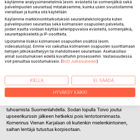
käytämme analyysimenetelmiä (esim. evästeitä tai sormenjälkiä sekä
palvelinpuolen seurantaa) mitataksemme, kuinka usein sivustollamme
vieraillaan ja kuinka sitä käytetään.
Käytämme markkinointitarkoituksiin seurantateknologioita kuten
palvelinpuolen seurantaa sekä kolmansien osapuolien palveluita,
joiden kautta voidaan käyttää laiteriippuvaisia evästeitä, sormenjälkiä,
KUVAUS
seurantapikseleitä ja IP-osoitteita.
Upotamme lisäksi kolmansien osapuolten sisältöä (esim.
videoalustoja). Emme voi vaikuttaa kolmannen osapuolen suorittamaan
Kirja kertoo Toivo Peltosen elämästä Suomen Ilmavoimissa
tietojen jatkokäsittelyyn tai mahdolliseen seurantaan. Asetuksillasi
annat suostumuksen edellä kuvattuihin prosesseihin. Vastaisuudessa
ajasta ennen Talvisotaa vuoteen 1953. Hän istui koko
voit peruuttaa suostumuksesi. (
BoD Julkaisutiedot
)
sotilasuransa ajan lentokoneiden ' takatoosassa' eli koneen
takaosassa olevassa konekivääriampujan tilassa.
Talvisodan kylmä kyyti tapahtui syöksypommittaja Fokker
KIELLÄ
EI, SÄÄDÄ
C.X:ssä. Jatkosodassa toiminta takatoosassa oli lähinnä
tähystystä Topolev SB-2 koneesta takaviistoon ja
HYVÄKSY KAIKKI
yhteydenpitoa sähkötyksellä maa-asemaan. Jatkosodan
toiminta oli tiedustelua ja laivojen sekä sukellusveneiden
tuhoamista Suomenlahdella. Sodan lopulla Toivo joutui
upseerikurssin jälkeen hetkeksi pois lentotoiminnasta.
Komennus Vienan Karjalaan oli kuitenkin mielenkiintoinen,
saihan lentäjä tutustua korpisotaan.