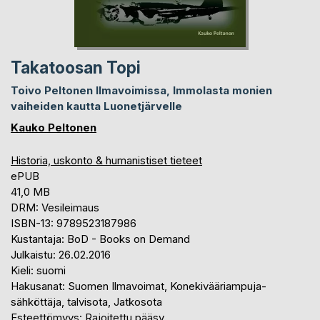
Takatoosan Topi
Toivo Peltonen Ilmavoimissa, Immolasta monien
vaiheiden kautta Luonetjärvelle
Kauko Peltonen
Historia, uskonto & humanistiset tieteet
ePUB
41,0 MB
DRM: Vesileimaus
ISBN-13: 9789523187986
Kustantaja: BoD - Books on Demand
Julkaistu: 26.02.2016
Kieli: suomi
Hakusanat: Suomen Ilmavoimat, Konekivääriampuja-
sähköttäja, talvisota, Jatkosota
Esteettömyys: Rajoitettu pääsy