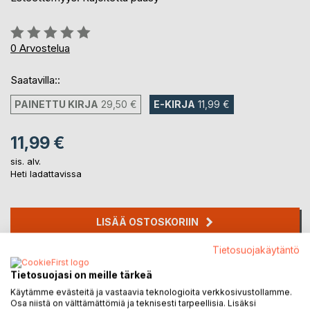
Arvostelu::
0%
0
Arvostelua
Saatavilla::
PAINETTU KIRJA
29,50 €
E-KIRJA
11,99 €
11,99 €
sis. alv.
Heti ladattavissa
LISÄÄ OSTOSKORIIN
Tietosuojakäytäntö
Lisää muistilistalle
Tietosuojasi on meille tärkeä
Arvostele tuote
Käytämme evästeitä ja vastaavia teknologioita verkkosivustollamme.
Osa niistä on välttämättömiä ja teknisesti tarpeellisia. Lisäksi