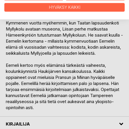
pitkän jutukkeen, toisen ja kolmannenkin. Taata ihastuu niin
HYVÄKSY KAIKKI
jäätelöön kuin jäätelötyttöön!
Kymmenen vuotta myöhemmin, kun Taatan lapsuudenkoti
Myllykolu avataan museona, Liisan perhe matkustaa
Hämeenkyröön tutustumaan Myllykoluun. He saavat kuulla -
Eemelin kertomana - millaista kymmenvuotiaan Eemelin
elämä oli vuosisadan vaihteessa: kodista, kodin askareista,
seikkailuista Myllyjoella ja lapsuuden leikeistä.
Eemeli kertoo myös elämänsä tärkeästä vaiheesta,
koulunkäynnistä Haukijärven kansakoulussa. Kaikki
oppiaineet ovat mieluisia Pransun ja Miinan hyväpäiselle
pojalle. Eemelillä herää kirjoittamisen palo jo lapsena. Hän
tarjoaa ensimmäisiä kirjoitelmiaan julkaistavaksi. Opettajat
kannustavat Eemeliä jatkamaan opintojaan Tampereen
reaalilyseossa ja sitä tietä ovet aukeavat aina yliopisto-
opintoihin asti.
KIRJAILIJA