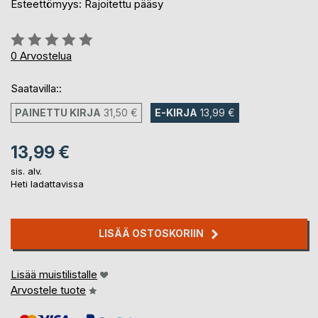
Esteettömyys: Rajoitettu pääsy
Arvostelu::
0%
0
Arvostelua
Saatavilla::
PAINETTU KIRJA
31,50 €
E-KIRJA
13,99 €
13,99 €
sis. alv.
Heti ladattavissa
LISÄÄ OSTOSKORIIN
Lisää muistilistalle
Arvostele tuote