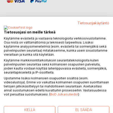
Tietosuojakäytäntö
KUVAUS
Tietosuojasi on meille tärkeä
Käytämme evästeitä ja vastaavia teknologioita verkkosivustollamme.
Osa niistä on välttämättömiä ja teknisesti tarpeellisia. Lisäksi
Kesällä 1951 kirjailija Frans Emil Sillanpää - Taata -
käytämme analyysimenetelmiä (esim. evästeitä tai sormenjälkiä sekä
matkustaa junalla Paula-tyttärensä luo Kokkolaan. Samaan
palvelinpuolen seurantaa) mitataksemme, kuinka usein sivustollamme
aikaan jäätelötyttö valmistautuu vaativaan kesätyöhönsä.
vieraillaan ja kuinka sitä käytetään.
Käytämme markkinointitarkoituksiin seurantateknologioita kuten
Taataksi osoittautuva persoonallisen näköinen mies ostaa
palvelinpuolen seurantaa sekä kolmansien osapuolien palveluita,
joiden kautta voidaan käyttää laiteriippuvaisia evästeitä, sormenjälkiä,
tämän tästä jäätelötytön putiikista vaniljajäätelötötterön ja
seurantapikseleitä ja IP-osoitteita.
istuu taivasaluspenkille nauttimaan jäätelöstään. Aina
Upotamme lisäksi kolmansien osapuolten sisältöä (esim.
ystävällinen Taata juttelee mielellään ohikulkijoiden, lasten
videoalustoja). Emme voi vaikuttaa kolmannen osapuolen suorittamaan
ja Liisan vanhempien kanssa; muistelee elettyä elämää
tietojen jatkokäsittelyyn tai mahdolliseen seurantaan. Asetuksillasi
annat suostumuksen edellä kuvattuihin prosesseihin. Vastaisuudessa
iloineen ja suruineen.
voit peruuttaa suostumuksesi. (
BoD Julkaisutiedot
)
Jonain päivänä Taatalla ei satu olemaan rahaa, jolloin Liisa
päättää tarjota hänelle jäätelön ilmaiseksi. Siitäkös Taata
KIELLÄ
EI, SÄÄDÄ
riemastuu ja ryykää kortteeriinsa kirjoittamaan jäätelötytölle