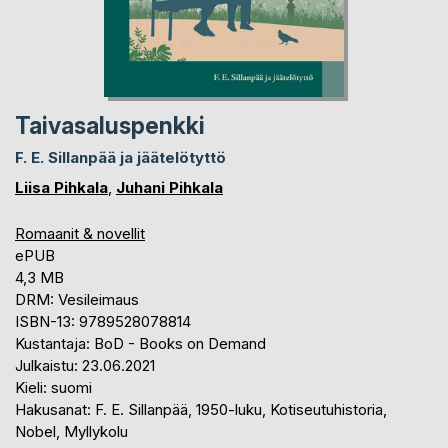
Taivasaluspenkki
F. E. Sillanpää ja jäätelötyttö
Liisa Pihkala
,
Juhani Pihkala
Romaanit & novellit
ePUB
4,3 MB
DRM: Vesileimaus
ISBN-13: 9789528078814
Kustantaja: BoD - Books on Demand
Julkaistu: 23.06.2021
Kieli: suomi
Hakusanat: F. E. Sillanpää, 1950-luku, Kotiseutuhistoria,
Nobel, Myllykolu