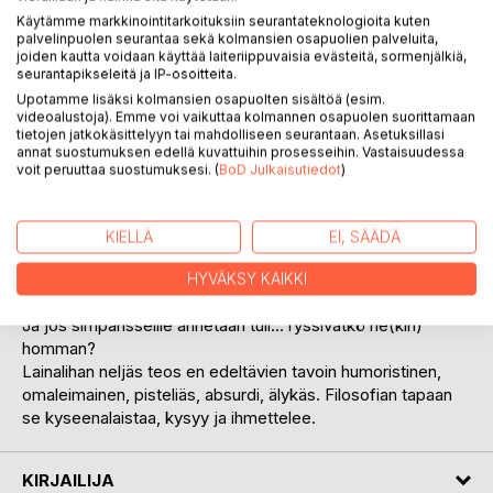
Käytämme markkinointitarkoituksiin seurantateknologioita kuten
palvelinpuolen seurantaa sekä kolmansien osapuolien palveluita,
joiden kautta voidaan käyttää laiteriippuvaisia evästeitä, sormenjälkiä,
seurantapikseleitä ja IP-osoitteita.
KUVAUS
Upotamme lisäksi kolmansien osapuolten sisältöä (esim.
videoalustoja). Emme voi vaikuttaa kolmannen osapuolen suorittamaan
tietojen jatkokäsittelyyn tai mahdolliseen seurantaan. Asetuksillasi
annat suostumuksen edellä kuvattuihin prosesseihin. Vastaisuudessa
Miten joku hyvä voikin olla pahaa, ja päinvastoin?
voit peruuttaa suostumuksesi. (
BoD Julkaisutiedot
)
Kirja kertoo naisystävän taiteilijaksi kutsumasta Kauno
Mielosesta, joka kirjoittaa romaaniaan. Siinä ihmisen jälkeen
evoluution soihtua kantavat simpanssit. Miten niiden käy?
KIELLÄ
EI, SÄÄDÄ
Ja miten käy taiteilijan, joka voittaa yllättäen lotossa kuusi
miljoonaa? Jos rahalla ei saa onnea, niin saako rahasta
HYVÄKSY KAIKKI
luopumisesta?
Ja jos simpansseille annetaan tuli... ryssivätkö ne(kin)
homman?
Lainalihan neljäs teos en edeltävien tavoin humoristinen,
omaleimainen, pisteliäs, absurdi, älykäs. Filosofian tapaan
se kyseenalaistaa, kysyy ja ihmettelee.
KIRJAILIJA