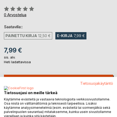
Arvostelu::
0%
0
Arvostelua
Saatavilla::
PAINETTU KIRJA
12,50 €
E-KIRJA
7,99 €
7,99 €
sis. alv.
Heti ladattavissa
LISÄÄ OSTOSKORIIN
Tietosuojakäytäntö
Tietosuojasi on meille tärkeä
Lisää muistilistalle
Käytämme evästeitä ja vastaavia teknologioita verkkosivustollamme.
Arvostele tuote
Osa niistä on välttämättömiä ja teknisesti tarpeellisia. Lisäksi
käytämme analyysimenetelmiä (esim. evästeitä tai sormenjälkiä sekä
palvelinpuolen seurantaa) mitataksemme, kuinka usein sivustollamme
vieraillaan ja kuinka sitä käytetään.