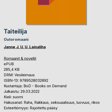
Taiteilija
Outoromaani
Janne J. U. U. Lainaliha
Romaanit & novellit
ePUB
285,4 KB
DRM: Vesileimaus
ISBN-13: 9789528032892
Kustantaja: BoD - Books on Demand
Julkaistu: 29.03.2022
Kieli: suomi
Hakusanat: Raha, Rakkaus, seksuaalisuus, luovuus, rikos
Esteettömyys: Rajoitettu pääsy