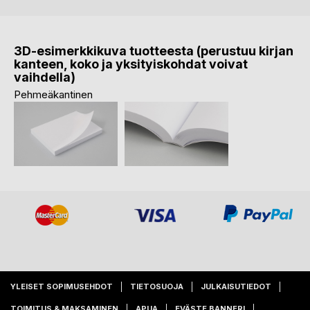
3D-esimerkkikuva tuotteesta (perustuu kirjan
kanteen, koko ja yksityiskohdat voivat
vaihdella)
Pehmeäkantinen
YLEISET SOPIMUSEHDOT
TIETOSUOJA
JULKAISUTIEDOT
TOIMITUS & MAKSAMINEN
APUA
EVÄSTE BANNERI