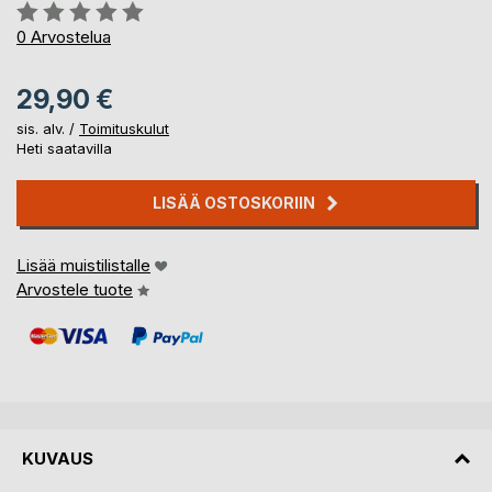
Arvostelu::
0%
0
Arvostelua
29,90 €
sis. alv. /
Toimituskulut
Heti saatavilla
LISÄÄ OSTOSKORIIN
Lisää muistilistalle
Arvostele tuote
KUVAUS