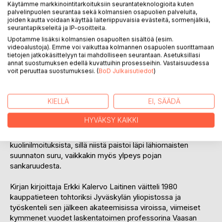
Käytämme markkinointitarkoituksiin seurantateknologioita kuten
sankarikuolemaa talvisodassa ja 24 sankarikuolemaa
palvelinpuolen seurantaa sekä kolmansien osapuolien palveluita,
jatkosodassa. Sankarivainajista 22 on kenraalien
joiden kautta voidaan käyttää laiteriippuvaisia evästeitä, sormenjälkiä,
seurantapikseleitä ja IP-osoitteita.
lähisukulaisia ja kolme presidenttien (Kyösti Kallio, Pehr
Upotamme lisäksi kolmansien osapuolten sisältöä (esim.
Evind Svinhufvud ja Juho Kusti Paasikivi) lähisukulaisia.
videoalustoja). Emme voi vaikuttaa kolmannen osapuolen suorittamaan
Sankarivainajista 25 on eliitin edustajien poikia, yksi
tietojen jatkokäsittelyyn tai mahdolliseen seurantaan. Asetuksillasi
lapsenlapsi, kaksi veljenpoikia, yksi tyttären mies ja yksi
annat suostumuksen edellä kuvattuihin prosesseihin. Vastaisuudessa
voit peruuttaa suostumuksesi. (
BoD Julkaisutiedot
)
sisarenpoika.
Kirjan tiedot on kerätty kaatuneiden kantakortista,
KIELLÄ
EI, SÄÄDÄ
sotilasyksiköiden sotapäiväkirjoista, sukutiedoista ja kuka
kukin on -teoksista. Tämän lisäksi tietoja on kerätty sota-
HYVÄKSY KAIKKI
ajan sanomalehdistä ja muista julkaisuista. Kaikkein
raskainta oli kerätä tietoja sankarivainajien
kuolinilmoituksista, sillä niistä paistoi läpi lähiomaisten
suunnaton suru, vaikkakin myös ylpeys pojan
sankaruudesta.
Kirjan kirjoittaja Erkki Kalervo Laitinen väitteli 1980
kauppatieteen tohtoriksi Jyväskylän yliopistossa ja
työskenteli sen jälkeen akateemisissa viroissa, viimeiset
kymmenet vuodet laskentatoimen professorina Vaasan