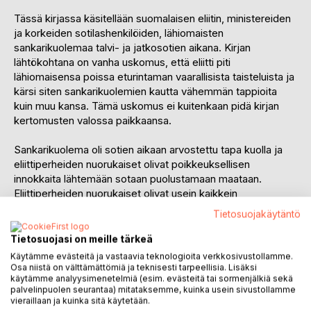
Tässä kirjassa käsitellään suomalaisen eliitin, ministereiden
ja korkeiden sotilashenkilöiden, lähiomaisten
sankarikuolemaa talvi- ja jatkosotien aikana. Kirjan
lähtökohtana on vanha uskomus, että eliitti piti
lähiomaisensa poissa eturintaman vaarallisista taisteluista ja
kärsi siten sankarikuolemien kautta vähemmän tappioita
kuin muu kansa. Tämä uskomus ei kuitenkaan pidä kirjan
kertomusten valossa paikkaansa.
Sankarikuolema oli sotien aikaan arvostettu tapa kuolla ja
eliittiperheiden nuorukaiset olivat poikkeuksellisen
innokkaita lähtemään sotaan puolustamaan maataan.
Eliittiperheiden nuorukaiset olivat usein kaikkein
vaarallisimmissa tehtävissä ja puolustivat urhoollisesti
Tietosuojakäytäntö
maataan. Kun suruviesti sankarikuolemasta sitten tuli kotiin,
olivat omaiset surullisia, mutta samalla myös ylpeitä
Tietosuojasi on meille tärkeä
pojistaan.
Käytämme evästeitä ja vastaavia teknologioita verkkosivustollamme.
Osa niistä on välttämättömiä ja teknisesti tarpeellisia. Lisäksi
käytämme analyysimenetelmiä (esim. evästeitä tai sormenjälkiä sekä
Kirjassa käsitellään yhteensä eliitin 31 sankarivainajan
palvelinpuolen seurantaa) mitataksemme, kuinka usein sivustollamme
vaiheita sodassa sekä kaatumiseen johtavia tapahtumia ja
vieraillaan ja kuinka sitä käytetään.
olosuhteita. Näistä tapauksista seitsemän koskee