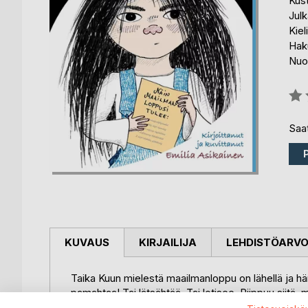
Kus
Julk
Kiel
Haku
Nuor
Arvo
0%
Saat
KUVAUS
KIRJAILIJA
LEHDISTÖARV
Taika Kuun mielestä maailmanloppu on lähellä ja hän 
pamahtaa! Tai lätsähtää. Tai lotisee. Riippuu siitä,