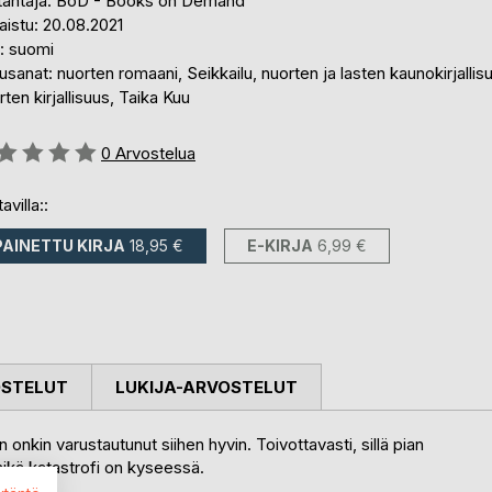
tantaja: BoD - Books on Demand
aistu: 20.08.2021
i: suomi
sanat: nuorten romaani, Seikkailu, nuorten ja lasten kaunokirjallis
ten kirjallisuus, Taika Kuu
stelu::
0
Arvostelua
avilla::
PAINETTU KIRJA
18,95 €
E-KIRJA
6,99 €
OSTELUT
LUKIJA-ARVOSTELUT
onkin varustautunut siihen hyvin. Toivottavasti, sillä pian
 mikä katastrofi on kyseessä.