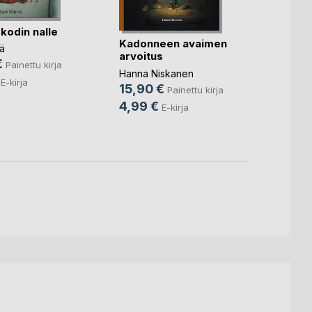
kodin nalle
Viluhi
Kadonneen avaimen
Mysti
ä
arvoitus
Hanna 
€
Painettu kirja
Hanna Niskanen
31,0
E-kirja
15,90 €
Painettu kirja
9,49
4,99 €
E-kirja