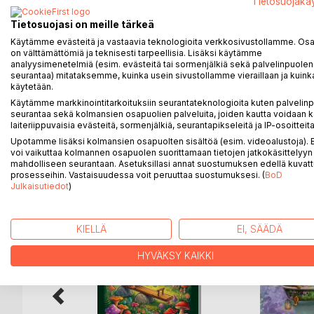
Tietosuojakä
Taika Kuun ensimmäinen matka vie pois rakkaan isä
Tietosuojasi on meille tärkeä
aikaa ajatella maailman loppumista. Taika oppii tek
Käytämme evästeitä ja vastaavia teknologioita verkkosivustollamme. Osa 
kummallisen yhteistyökumppanin pelastautumissuu
on välttämättömiä ja teknisesti tarpeellisia. Lisäksi käytämme
analyysimenetelmiä (esim. evästeitä tai sormenjälkiä sekä palvelinpuolen
Taika Kuun maailma on pullollaan jännitystä ja lämmö
seurantaa) mitataksemme, kuinka usein sivustollamme vieraillaan ja kuinka
käytetään.
Ikäsuositus: 7-14 vuotta
Käytämme markkinointitarkoituksiin seurantateknologioita kuten palvelin
seurantaa sekä kolmansien osapuolien palveluita, joiden kautta voidaan k
laiteriippuvaisia evästeitä, sormenjälkiä, seurantapikseleitä ja IP-osoitteita
Upotamme lisäksi kolmansien osapuolten sisältöä (esim. videoalustoja)
voi vaikuttaa kolmannen osapuolen suorittamaan tietojen jatkokäsittelyyn 
LISÄÄ KIRJOJA B
o
D:L
mahdolliseen seurantaan. Asetuksillasi annat suostumuksen edellä kuvatt
prosesseihin. Vastaisuudessa voit peruuttaa suostumuksesi. (
BoD
Julkaisutiedot
)
KIELLÄ
EI, SÄÄDÄ
HYVÄKSY KAIKKI