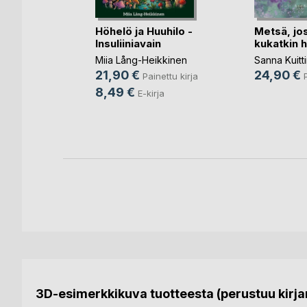
ävelee
Höhelö ja Huuhilo -
Metsä, jo
Insuliiniavain
kukatkin 
inen
Miia Lång-Heikkinen
Sanna Kuitt
ettu kirja
21,90 €
24,90 €
Painettu kirja
ja
8,49 €
E-kirja
3D-esimerkkikuva tuotteesta (perustuu kirjan