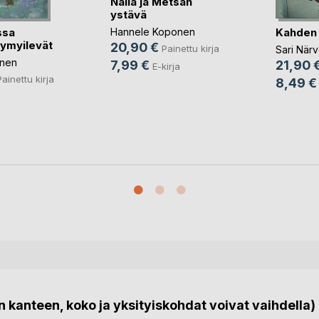
Nalla ja Metsän
ystävä
ssa
Kahden 
Hannele Koponen
hymyilevät
20,90 €
Painettu kirja
Sari Närv
inen
21,90 
7,99 €
E-kirja
Painettu kirja
8,49 €
 kanteen, koko ja yksityiskohdat voivat vaihdella)