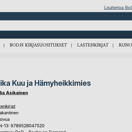
Lisätietoa Bo
BOD:N KIRJASUOSITUKSET
LASTENKIRJAT
RUNO
ika Kuu ja Hämyheikkimies
lia Asikainen
enkirjat
akantinen
sivua
N-13: 9789528047520