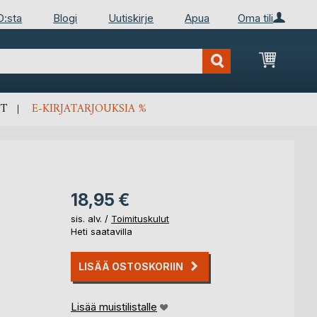
D:sta
Blogi
Uutiskirje
Apua
Oma tili
Ostosko
T
E-KIRJATARJOUKSIA %
18,95 €
sis. alv. /
Toimituskulut
Heti saatavilla
LISÄÄ OSTOSKORIIN
Lisää muistilistalle