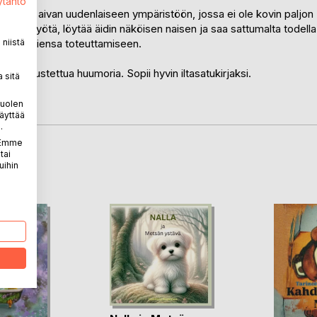
ytäntö
n luota aivan uudenlaiseen ympäristöön, jossa ei ole kovin paljon
emään työtä, löytää äidin näköisen naisen ja saa sattumalta todella
niistä
nnitelmiensa toteuttamiseen.
llä maustettua huumoria. Sopii hyvin iltasatukirjaksi.
 sitä
puolen
äyttää
.
. Emme
tai
LA
uihin