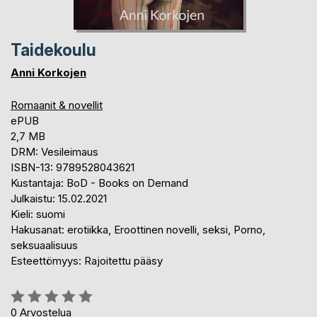
Taidekoulu
Anni Korkojen
Romaanit & novellit
ePUB
2,7 MB
DRM: Vesileimaus
ISBN-13: 9789528043621
Kustantaja: BoD - Books on Demand
Julkaistu: 15.02.2021
Kieli: suomi
Hakusanat: erotiikka, Eroottinen novelli, seksi, Porno,
seksuaalisuus
Esteettömyys: Rajoitettu pääsy
Arvostelu::
0%
0
Arvostelua