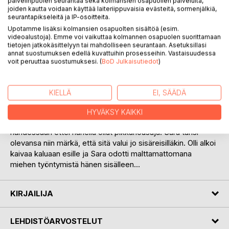
palvelinpuolen seurantaa sekä kolmansien osapuolien palveluita,
Ollin sormet liukuivat hitaasti Saran selkää pitkin saaden
joiden kautta voidaan käyttää laiteriippuvaisia evästeitä, sormenjälkiä,
aikaiseksi kylmiä väreitä. Lopulta mies painautui häntä
seurantapikseleitä ja IP-osoitteita.
vasten kaulaa suudellen, ja näykkäisi kiusoittelevasti korvaa.
Upotamme lisäksi kolmansien osapuolten sisältöä (esim.
Sara huokaisi hiljaa ja tunsi kuinka hymy levisi kasvoille.
videoalustoja). Emme voi vaikuttaa kolmannen osapuolen suorittamaan
tietojen jatkokäsittelyyn tai mahdolliseen seurantaan. Asetuksillasi
Kädet vaeltelivat hänen paitansa alla, hivellen kylkiä sekä
annat suostumuksen edellä kuvattuihin prosesseihin. Vastaisuudessa
vatsaa, ja vähitellen ne hakeutuivat rinnoille puristaen niitä
voit peruuttaa suostumuksesi. (
BoD Julkaisutiedot
)
lujaa. Olli näykki ja imi Saran kaulaa työntäen kätensä hänen
rintaliiviensä alle, ottaen kovettuneen nännin tiukasti
sormiensa väliin. Sara voihkaisi tuntiessaan säkenöinnin joka
KIELLÄ
EI, SÄÄDÄ
kulki koko kehon lävitse, ja huomasi olevansa todella märkä.
Pian Olli painoi hänet pöytää vasten nostaen hameen
HYVÄKSY KAIKKI
helman ylös. Sara kuuli kuinka mies huokaisi kiimaisena
nähdessään ettei hänellä ollut pikkuhousuja. Sara tunsi
olevansa niin märkä, että sitä valui jo sisäreisilläkin. Olli alkoi
kaivaa kaluaan esille ja Sara odotti malttamattomana
miehen työntymistä hänen sisälleen...
KIRJAILIJA
LEHDISTÖARVOSTELUT