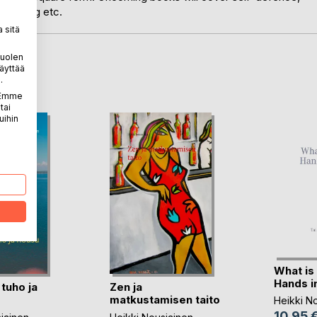
 Nei Kung etc.
 sitä
puolen
äyttää
LA
.
. Emme
tai
uihin
What is
Hands in
tuho ja
Zen ja
matkustamisen taito
Heikki N
10,95 