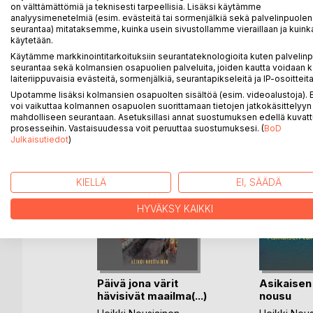
on välttämättömiä ja teknisesti tarpeellisia. Lisäksi käytämme
pushing hands, history, principles, tai chi classics,
analyysimenetelmiä (esim. evästeitä tai sormenjälkiä sekä palvelinpuolen
seurantaa) mitataksemme, kuinka usein sivustollamme vieraillaan ja kuinka
käytetään.
Käytämme markkinointitarkoituksiin seurantateknologioita kuten palvelin
seurantaa sekä kolmansien osapuolien palveluita, joiden kautta voidaan k
LISÄÄ KIRJOJA B
o
D:L
laiteriippuvaisia evästeitä, sormenjälkiä, seurantapikseleitä ja IP-osoitteita
Upotamme lisäksi kolmansien osapuolten sisältöä (esim. videoalustoja)
voi vaikuttaa kolmannen osapuolen suorittamaan tietojen jatkokäsittelyyn 
mahdolliseen seurantaan. Asetuksillasi annat suostumuksen edellä kuvatt
prosesseihin. Vastaisuudessa voit peruuttaa suostumuksesi. (
BoD
Julkaisutiedot
)
KIELLÄ
EI, SÄÄDÄ
HYVÄKSY KAIKKI
Päivä jona värit
Asikaisen 
hävisivät maailma(...)
nousu