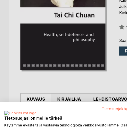
Kus
Julk
Kiel
Arvo
0%
Saat
KUVAUS
KIRJAILIJA
LEHDISTÖARV
Tietosuojakä
This book covers tai chi chuan short form. It is a st
Tietosuojasi on meille tärkeä
excellent training aid when you do not have your t
Käytämme evästeitä ja vastaavia teknologioita verkkosivustollamme. Osa 
ones, it is a tool to analyze the movements in the