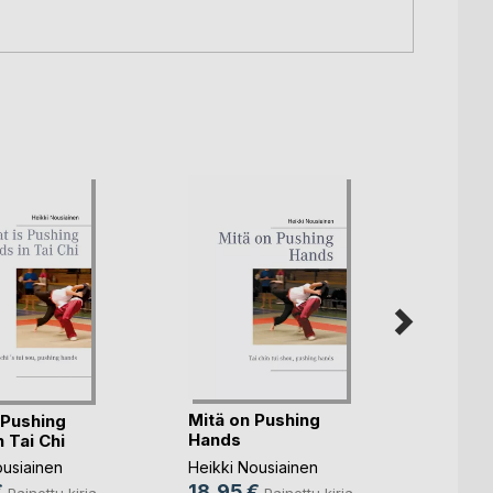
Pyörä
Euroo
Heikki
Mitä on Pushing
 Pushing
35,5
Hands
 Tai Chi
16,9
Heikki Nousiainen
ousiainen
18,95 €
€
Painettu kirja