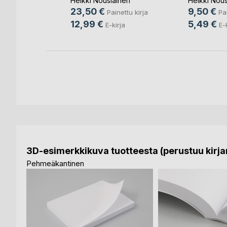
Heikki Nousiainen
Heikki Nous
nettu kirja
23,50 €
9,50 €
Painettu kirja
Pai
12,99 €
5,49 €
E-kirja
E-
3D-esimerkkikuva tuotteesta (perustuu kirjan
Pehmeäkantinen