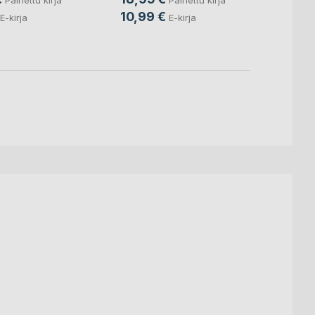
Painettu kirja
10,99 €
E-kirja
E-kirja