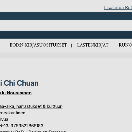
Lisätietoa Bo
BOD:N KIRJASUOSITUKSET
LASTENKIRJAT
RUNO
i Chi Chuan
kki Nousiainen
a-aika, harrastukset & kulttuuri
meäkantinen
ivua
N-13: 9789522868183