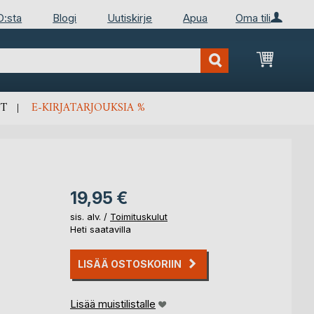
D:sta
Blogi
Uutiskirje
Apua
Oma tili
Ostosko
T
E-KIRJATARJOUKSIA %
19,95 €
sis. alv. /
Toimituskulut
Heti saatavilla
LISÄÄ OSTOSKORIIN
Lisää muistilistalle