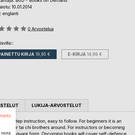
tantaja: BoD - Books on Demand
aistu: 10.01.2014
i: englanti
stelu::
0
Arvostelua
avilla::
PAINETTU KIRJA
19,95 €
E-KIRJA
14,99 €
OSTELUT
LUKIJA-ARVOSTELUT
ytäntö
ep by step instruction, easy to follow. For beginners it is an
eacher or tai chi brothers around. For instructors or becoming
niistä
ir basic, square form. Oncoming books will cover self-defence,