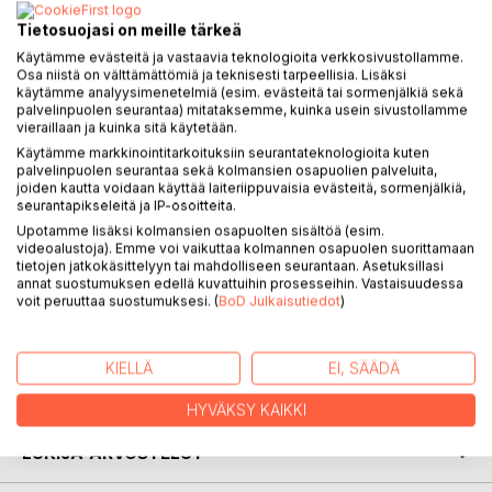
Tietosuojasi on meille tärkeä
Käytämme evästeitä ja vastaavia teknologioita verkkosivustollamme.
KUVAUS
Osa niistä on välttämättömiä ja teknisesti tarpeellisia. Lisäksi
käytämme analyysimenetelmiä (esim. evästeitä tai sormenjälkiä sekä
palvelinpuolen seurantaa) mitataksemme, kuinka usein sivustollamme
vieraillaan ja kuinka sitä käytetään.
TÄTÄ MÄ OON on kirja joka kertoo tavallisesta vuonna 1981
Käytämme markkinointitarkoituksiin seurantateknologioita kuten
syntyneestä kaverista, joka on ehtinyt nähdä elämässään jo
palvelinpuolen seurantaa sekä kolmansien osapuolien palveluita,
kaikenlaista. Kirjassa elämän haasteita käsitellään ilman sen
joiden kautta voidaan käyttää laiteriippuvaisia evästeitä, sormenjälkiä,
kummempaa kaunistelua. Elämä ei aina ole niin
seurantapikseleitä ja IP-osoitteita.
mustavalkoista, joten kirjassa revitään auki monia arkojakin
Upotamme lisäksi kolmansien osapuolten sisältöä (esim.
aiheita. Arjen haasteet ovat valtaosalle tuttuja, joten lukijan
videoalustoja). Emme voi vaikuttaa kolmannen osapuolen suorittamaan
tietojen jatkokäsittelyyn tai mahdolliseen seurantaan. Asetuksillasi
on täten helppo samaistua teokseen.
annat suostumuksen edellä kuvattuihin prosesseihin. Vastaisuudessa
voit peruuttaa suostumuksesi. (
BoD Julkaisutiedot
)
KIRJAILIJA
KIELLÄ
EI, SÄÄDÄ
LEHDISTÖARVOSTELUT
HYVÄKSY KAIKKI
LUKIJA-ARVOSTELUT