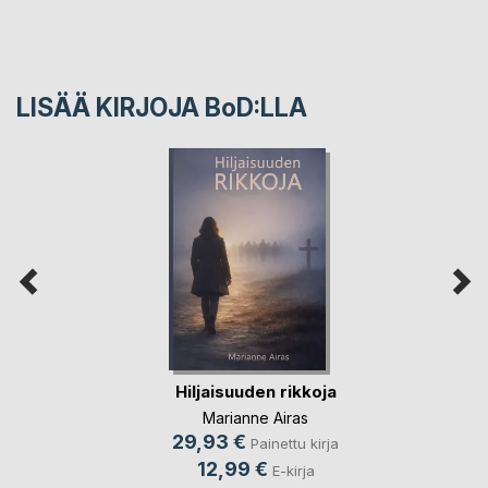
LISÄÄ KIRJOJA B
o
D:LLA
Hiljaisuuden rikkoja
Marianne Airas
29,93 €
Painettu kirja
12,99 €
E-kirja