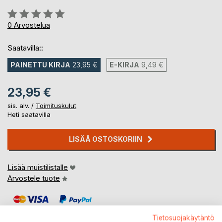
Arvostelu::
0%
0
Arvostelua
Saatavilla::
PAINETTU KIRJA
23,95 €
E-KIRJA
9,49 €
23,95 €
sis. alv. /
Toimituskulut
Heti saatavilla
LISÄÄ OSTOSKORIIN
Lisää muistilistalle
Arvostele tuote
Tietosuojakäytäntö