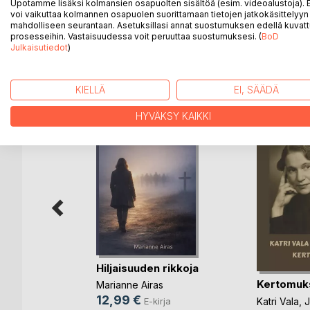
13 naiseroottista novellia. Novellit ovat syntyneet p
Upotamme lisäksi kolmansien osapuolten sisältöä (esim. videoalustoja)
voi vaikuttaa kolmannen osapuolen suorittamaan tietojen jatkokäsittelyyn 
virkistäytyisivätkin harrastamalla seksiä, tai entä jo
mahdolliseen seurantaan. Asetuksillasi annat suostumuksen edellä kuvatt
prosesseihin. Vastaisuudessa voit peruuttaa suostumuksesi. (
BoD
Julkaisutiedot
)
LISÄÄ KIRJOJA B
o
D:L
KIELLÄ
EI, SÄÄDÄ
HYVÄKSY KAIKKI
rä
Hiljaisuuden rikkoja
Kertomuk
Marianne Airas
ja
12,99 €
Katri Vala
,
J
E-kirja