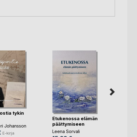
ostia tykin
Etukenossa elämän
päättymiseen
Sisko
teri Johansson
Leena Sorvali
€
E-kirja
Leena 