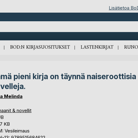
Lisätietoa Bo
BOD:N KIRJASUOSITUKSET
LASTENKIRJAT
RUNO
mä pieni kirja on täynnä naiseroottisia
velleja.
na Melinda
anit & novellit
UB
,7 KB
: Vesileimaus
N-13: 9789515684622