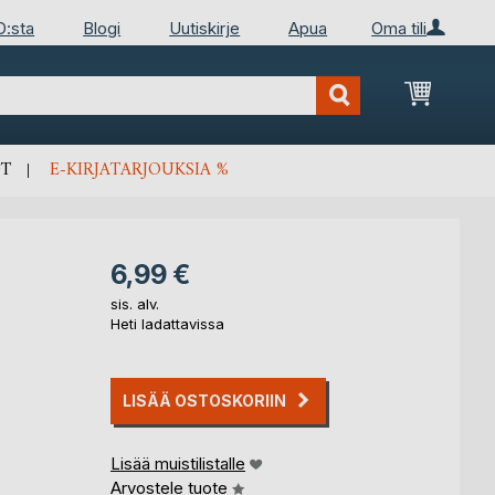
D:sta
Blogi
Uutiskirje
Apua
Oma tili
Ostosko
T
E-KIRJATARJOUKSIA %
6,99 €
sis. alv.
Heti ladattavissa
LISÄÄ OSTOSKORIIN
Lisää muistilistalle
Arvostele tuote