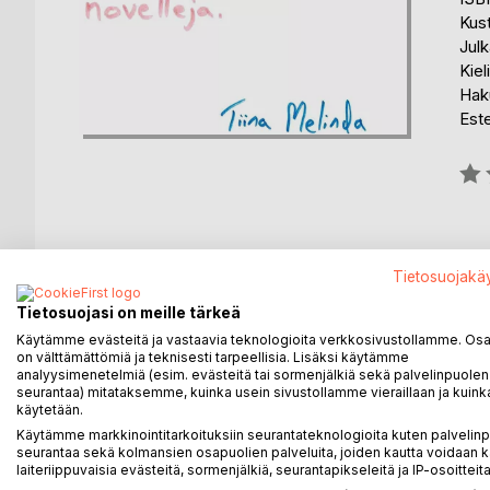
Kus
Julk
Kiel
Haku
Est
Arvo
0%
Tietosuojakä
KUVAUS
KIRJAILIJA
LEHDISTÖARV
Tietosuojasi on meille tärkeä
Käytämme evästeitä ja vastaavia teknologioita verkkosivustollamme. Osa 
- Nina nautti tuntemuksistaan, sydämen sykkeestä j
on välttämättömiä ja teknisesti tarpeellisia. Lisäksi käytämme
analyysimenetelmiä (esim. evästeitä tai sormenjälkiä sekä palvelinpuolen
rakkaan jäähyväishaleista, ja aina välillä hän koitti 
seurantaa) mitataksemme, kuinka usein sivustollamme vieraillaan ja kuinka
Lehtien kiinnisaamattomuus ei haitannut Ninaa. Hän ol
käytetään.
ja oli lämmin, ja hänellä oli keho, jota silittää ja jot
Käytämme markkinointitarkoituksiin seurantateknologioita kuten palvelin
seurantaa sekä kolmansien osapuolien palveluita, joiden kautta voidaan k
Tiina Melinda kokoaa kirjaan Tämä pieni kirja on t
laiteriippuvaisia evästeitä, sormenjälkiä, seurantapikseleitä ja IP-osoitteita