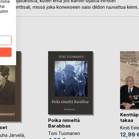
ienistä ajatuksista, kuten entä jos kahvin sijasta ihmiset
. Emme
tai
s olisi punttisali, missä joka koneeseen saisi dildon ruuvattua kiinni.
uihin
LA
Kenttäp
Poika nimeltä
takaa
Barabbas
set
Kirsti Es
Toni Tuomanen
12,99 
uha Järvelä
,