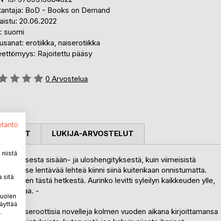
tantaja: BoD - Books on Demand
aistu: 20.06.2022
i: suomi
sanat: erotiikka, naiserotiikka
eettömyys: Rajoitettu pääsy
stelu::
0
Arvostelua
ytäntö
OSTELUT
LUKIJA-ARVOSTELUT
niistä
a jokaisesta sisään- ja uloshengityksestä, kuin viimeisistä
ottaa ohitse lentävää lehteä kiinni siinä kuitenkaan onnistumatta.
 sitä
i iloinen tästä hetkestä. Aurinko levitti syleilyn kaikkeuden ylle,
a suukottaa. -
puolen
äyttää
äynnä naiseroottisia novelleja kolmen vuoden aikana kirjoittamansa
.