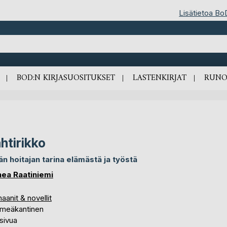
Lisätietoa Bo
BOD:N KIRJASUOSITUKSET
LASTENKIRJAT
RUNO
htirikko
än hoitajan tarina elämästä ja työstä
nea Raatiniemi
anit & novellit
meäkantinen
sivua