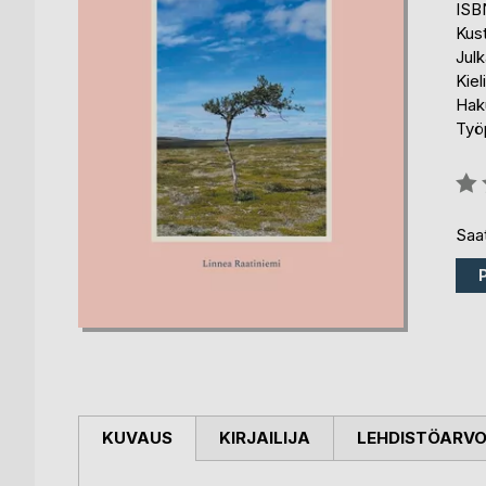
ISB
Kus
Julk
Kiel
Hak
Työp
Arvo
0%
Saat
KUVAUS
KIRJAILIJA
LEHDISTÖARV