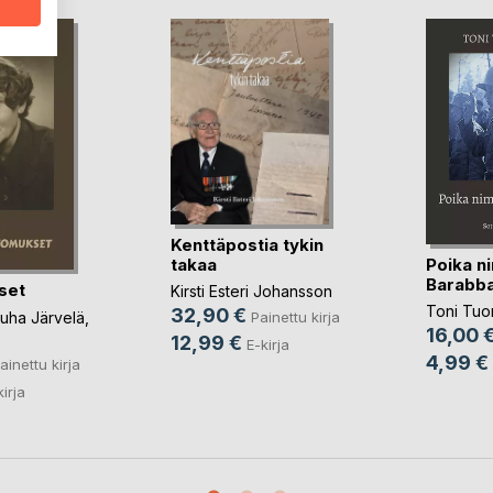
Kenttäpostia tykin
Poika n
takaa
Barabb
set
Kirsti Esteri Johansson
Toni Tu
32,90 €
uha Järvelä
,
Painettu kirja
16,00 
12,99 €
E-kirja
4,99 €
ainettu kirja
kirja