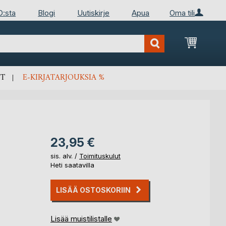
D:sta
Blogi
Uutiskirje
Apua
Oma tili
Ostosko
T
E-KIRJATARJOUKSIA %
23,95 €
sis. alv. /
Toimituskulut
Heti saatavilla
LISÄÄ OSTOSKORIIN
Lisää muistilistalle