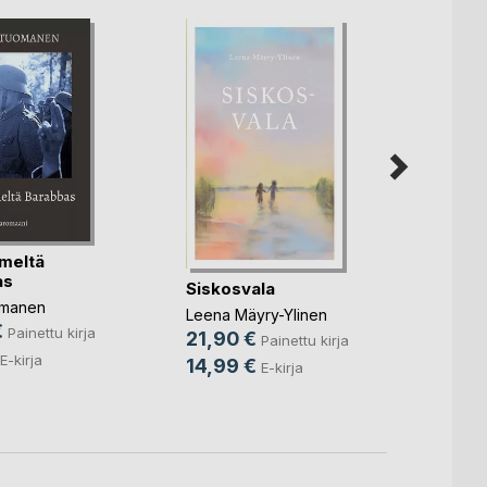
imeltä
as
Siskosvala
Junal
Zedon
omanen
Leena Mäyry-Ylinen
1976
€
Painettu kirja
21,90 €
Reino 
Painettu kirja
18,9
E-kirja
14,99 €
E-kirja
9,99