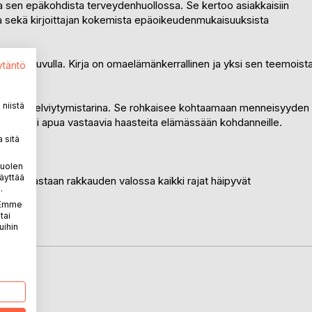
 ja sen epäkohdista terveydenhuollossa. Se kertoo asiakkaisiin
sta sekä kirjoittajan kokemista epäoikeudenmukaisuuksista
sa 50-luvulla. Kirja on omaelämänkerrallinen ja yksi sen teemoist
ytäntö
ö.
niistä
ohtainen selviytymistarina. Se rohkaisee kohtaamaan menneisyyden
sesta olisi apua vastaavia haasteita elämässään kohdanneille.
 sitä
puolen
äyttää
a, ainoastaan rakkauden valossa kaikki rajat häipyvät
.
. Emme
tai
uihin
LA