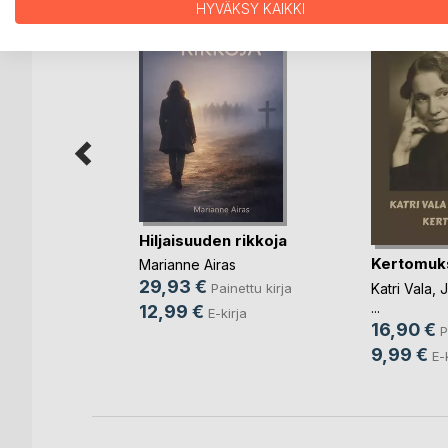
HYVÄKSY KAIKKI
Hiljaisuuden rikkoja
Kertomuk
iteet,
Marianne Airas
jo
29,93 €
Katri Vala
,
J
Painettu kirja
...
12,99 €
E-kirja
16,90 €
P
ettu kirja
9,99 €
E-