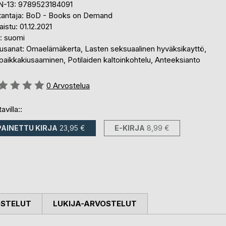
N-13: 9789523184091
tantaja: BoD - Books on Demand
aistu: 01.12.2021
i: suomi
usanat: Omaelämäkerta, Lasten seksuaalinen hyväksikayttö,
aikkakiusaaminen, Potilaiden kaltoinkohtelu, Anteeksianto
stelu::
0
Arvostelua
avilla::
PAINETTU KIRJA
23,95 €
E-KIRJA
8,99 €
OSTELUT
LUKIJA-ARVOSTELUT