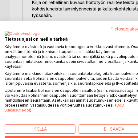
Kirja on rehellinen kuvaus hoitotyön realiteeteista
kohdistuneista laiminlyönneistä ja kaltoinkohtelui
työssään.
Linnea Raatiniemi syntyi aviottomana lapsena Lapis
Tietosuojakä
on hänen koko elämäänsä varjostanut hyväksikäytt
Tietosuojasi on meille tärkeä
Käytämme evästeitä ja vastaavia teknologioita verkkosivustollamme. Osa 
Raskaista aiheistaan huolimatta kirja on henkilök
on välttämättömiä ja teknisesti tarpeellisia. Lisäksi käytämme
ja antamaan anteeksi. Kirjoittaja toivoo, että teok
analyysimenetelmiä (esim. evästeitä tai sormenjälkiä sekä palvelinpuolen
seurantaa) mitataksemme, kuinka usein sivustollamme vieraillaan ja kuinka
käytetään.
Käytämme markkinointitarkoituksiin seurantateknologioita kuten palvelin
seurantaa sekä kolmansien osapuolien palveluita, joiden kautta voidaan k
"Sielun ikuinen vapaus on löydettävissä rakkaudest
laiteriippuvaisia evästeitä, sormenjälkiä, seurantapikseleitä ja IP-osoitteita
rajattomuuteen."
Upotamme lisäksi kolmansien osapuolten sisältöä (esim. videoalustoja)
voi vaikuttaa kolmannen osapuolen suorittamaan tietojen jatkokäsittelyyn 
- Rabindranath Tagore
mahdolliseen seurantaan. Asetuksillasi annat suostumuksen edellä kuvatt
prosesseihin. Vastaisuudessa voit peruuttaa suostumuksesi. (
BoD
Julkaisutiedot
)
LISÄÄ KIRJOJA B
o
D:L
KIELLÄ
EI, SÄÄDÄ