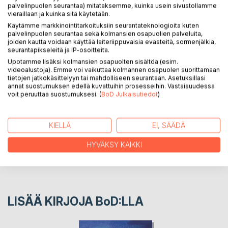
palvelinpuolen seurantaa) mitataksemme, kuinka usein sivustollamme
vieraillaan ja kuinka sitä käytetään.
Käytämme markkinointitarkoituksiin seurantateknologioita kuten
Tähtiensiirtelijässä matkataan runoilijan kammiossa illasta
palvelinpuolen seurantaa sekä kolmansien osapuolien palveluita,
aamuun ja läpi maailmankaikkeuden, mutta oikeasti
joiden kautta voidaan käyttää laiteriippuvaisia evästeitä, sormenjälkiä,
pysytään ihan lähellä koko ajan.
seurantapikseleitä ja IP-osoitteita.
Upotamme lisäksi kolmansien osapuolten sisältöä (esim.
videoalustoja). Emme voi vaikuttaa kolmannen osapuolen suorittamaan
KIRJAILIJA
tietojen jatkokäsittelyyn tai mahdolliseen seurantaan. Asetuksillasi
annat suostumuksen edellä kuvattuihin prosesseihin. Vastaisuudessa
voit peruuttaa suostumuksesi. (
BoD Julkaisutiedot
)
LEHDISTÖARVOSTELUT
KIELLÄ
EI, SÄÄDÄ
LUKIJA-ARVOSTELUT
HYVÄKSY KAIKKI
LISÄÄ KIRJOJA B
o
D:LLA