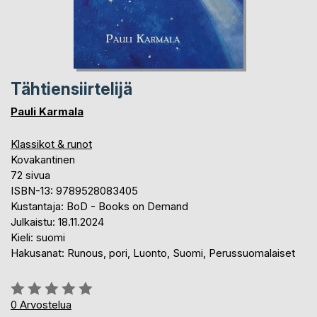
Tähtiensiirtelijä
Pauli Karmala
Klassikot & runot
Kovakantinen
72 sivua
ISBN-13: 9789528083405
Kustantaja: BoD - Books on Demand
Julkaistu: 18.11.2024
Kieli: suomi
Hakusanat: Runous, pori, Luonto, Suomi, Perussuomalaiset
Arvostelu::
0%
0
Arvostelua