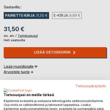
Saatavilla::
PAINETTU KIRJA
31,50 €
E-KIRJA
9,99 €
31,50 €
sis. alv. /
Toimituskulut
Heti saatavilla
LISÄÄ OSTOSKORIIN
Lisää muistilistalle
Arvostele tuote
Tietosuojakäytäntö
Tietosuojasi on meille tärkeä
Käytämme evästeitä ja vastaavia teknologioita verkkosivustollamme.
Osa niistä on välttämättömiä ja teknisesti tarpeellisia. Lisäksi
käytämme analyysimenetelmiä (esim. evästeitä tai sormenjälkiä sekä
KUVAUS