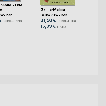
onnolle - Ode
Galina-Malina
Maail
re
Dere
Galina Punkkinen
unkkinen
vselen
31,50 €
Galina
€
Painettu kirja
Painettu kirja
35,5
15,99 €
E-kirja
15,9