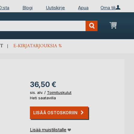
D:sta
Blogi
Uutiskirje
Apua
Oma tili
Ostosko
T
E-KIRJATARJOUKSIA %
36,50 €
sis. alv. /
Toimituskulut
Heti saatavilla
LISÄÄ OSTOSKORIIN
Lisää muistilistalle