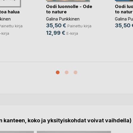
Oodi luonnolle - Ode
Oodi lu
toa halua
to nature
to natu
kkinen
Galina Punkkinen
Galina P
35,50 €
35,50 
Painettu kirja
Painettu kirja
12,99 €
-kirja
E-kirja
 kanteen, koko ja yksityiskohdat voivat vaihdella)