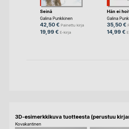
Seinä
Hän ei hoi
Galina Punkkinen
Galina Pun
inaan
42,50 €
35,50 €
Painettu kirja
19,99 €
14,99 €
E-kirja
E
ettu kirja
ja
3D-esimerkkikuva tuotteesta (perustuu kirjan
Kovakantinen