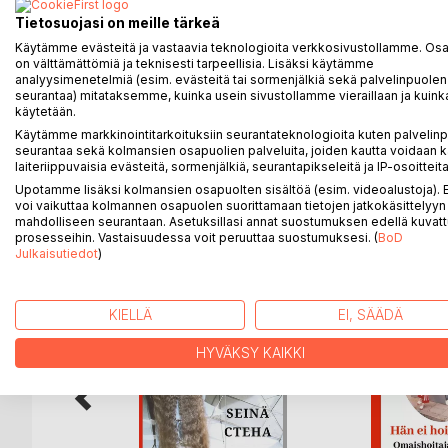
Päiväkirjanomaisesti Galina kertoo toukokuisesta ha
Tietosuojasi on meille tärkeä
löytyy ystävistä ja Luumäen kauniista luonnosta.
Käytämme evästeitä ja vastaavia teknologioita verkkosivustollamme. Osa 
on välttämättömiä ja teknisesti tarpeellisia. Lisäksi käytämme
Kirjaan on koottu myös Galinan kirjoittamia lehtijuttu
analyysimenetelmiä (esim. evästeitä tai sormenjälkiä sekä palvelinpuolen
seurantaa) mitataksemme, kuinka usein sivustollamme vieraillaan ja kuinka
käytetään.
Kirjassa on myös runsaasti valokuvia vuosien varrel
Käytämme markkinointitarkoituksiin seurantateknologioita kuten palvelin
seurantaa sekä kolmansien osapuolien palveluita, joiden kautta voidaan k
laiteriippuvaisia evästeitä, sormenjälkiä, seurantapikseleitä ja IP-osoitteita
Upotamme lisäksi kolmansien osapuolten sisältöä (esim. videoalustoja)
LISÄÄ KIRJOJA B
o
D:L
voi vaikuttaa kolmannen osapuolen suorittamaan tietojen jatkokäsittelyyn 
mahdolliseen seurantaan. Asetuksillasi annat suostumuksen edellä kuvatt
prosesseihin. Vastaisuudessa voit peruuttaa suostumuksesi. (
BoD
Julkaisutiedot
)
KIELLÄ
EI, SÄÄDÄ
HYVÄKSY KAIKKI