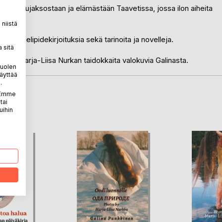
rjoittelujaksostaan ja elämästään Taavetissa, jossa ilon aiheita
niistä
ja ja mielipidekirjoituksia sekä tarinoita ja novelleja.
 sitä
ta ja Marja-Liisa Nurkan taidokkaita valokuvia Galinasta.
puolen
äyttää
.
. Emme
LA
tai
uihin