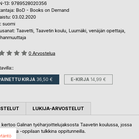
N-13: 9789528020356
tantaja: BoD - Books on Demand
aistu: 03.02.2020
i: suomi
sanat: Taavetti, Taavetin koulu, Luumäki, venäjän opettaja,
hanmuuttaja
stelu::
0
Arvostelua
avilla::
PAINETTU KIRJA
36,50 €
E-KIRJA
14,99 €
OSTELUT
LUKIJA-ARVOSTELUT
kertoo Galinan työharjoittelujaksosta Taavetin koulussa, jossa
sen Julija -oppilaan tulkkina oppitunneilla.
ytäntö