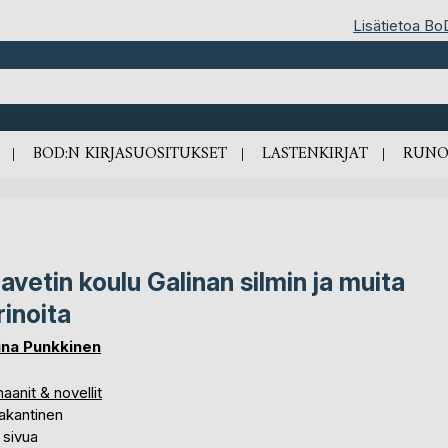
Lisätietoa Bo
BOD:N KIRJASUOSITUKSET
LASTENKIRJAT
RUNO
avetin koulu Galinan silmin ja muita
rinoita
ina Punkkinen
anit & novellit
akantinen
 sivua