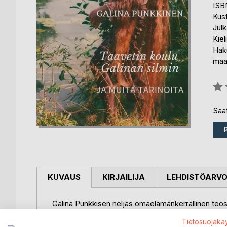
ISB
Kus
Julk
Kiel
Haku
maa
Arvo
0%
Saat
KUVAUS
KIRJAILIJA
LEHDISTÖARV
Galina Punkkisen neljäs omaelämänkerrallinen teos 
hän opetti oppilaille venäjää ja saksaa ja oli venäläi
Tietosuojakä