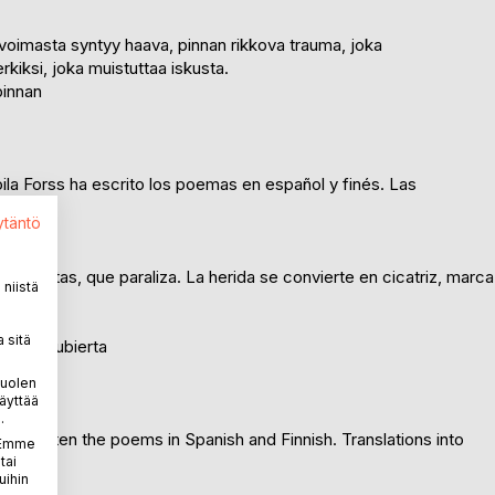
 voimasta syntyy haava, pinnan rikkova trauma, joka
rkiksi, joka muistuttaa iskusta.
pinnan
Zoila Forss ha escrito los poemas en español y finés. Las
Ketola.
ytäntö
ende.
 cubiertas, que paraliza. La herida se convierte en cicatriz, marca
niistä
 sitä
r la cubierta
puolen
äyttää
.
 has written the poems in Spanish and Finnish. Translations into
. Emme
tai
uihin