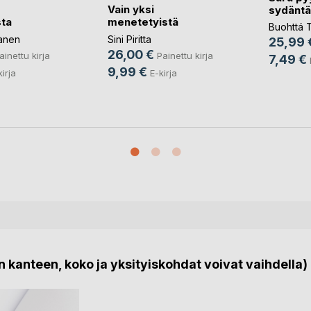
Vain yksi
sydäntä
ta
menetetyistä
Buohttá Tu
lanen
Sini Piritta
25,99 
26,00 €
ainettu kirja
Painettu kirja
7,49 €
9,99 €
kirja
E-kirja
 kanteen, koko ja yksityiskohdat voivat vaihdella)