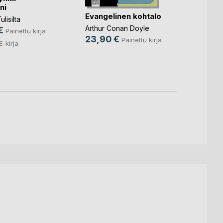
ni
19,9
Evangelinen kohtalo
lisilta
10,9
Arthur Conan Doyle
€
Painettu kirja
23,90 €
Painettu kirja
E-kirja