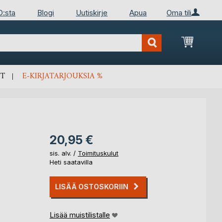
D:sta
Blogi
Uutiskirje
Apua
Oma tili
Ostosko
T
E-KIRJATARJOUKSIA %
20,95 €
sis. alv. /
Toimituskulut
Heti saatavilla
LISÄÄ OSTOSKORIIN
Lisää muistilistalle