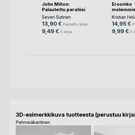
lyä
John Milton:
Erosinko
Palautettu paratiisi
molemmis
aa
Severi Sutinen
Kristian He
nettu kirja
13,90 €
14,95 €
Painettu kirja
P
9,49 €
9,99 €
E-kirja
E-
3D-esimerkkikuva tuotteesta (perustuu kirjan
Pehmeäkantinen