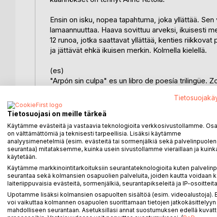
Ensin on isku, nopea tapahtuma, joka yllättää. Sen
lamaannuuttaa. Haava sovittuu arveksi, ikuisesti me
12 runoa, jotka saattavat yllättää, kenties riikkovat 
ja jättävät ehkä ikuisen merkin. Kolmella kielellä.
(es)
"Arpón sin culpa" es un libro de poesía trilingüe. 
traducciones al inglés estuvieron a cargo de Anne 
Tietosuojakä
Primero llega el impacto, suceso veloz, que sorpr
Tietosuojasi on meille tärkeä
De su energía nace la herida, trauma destructor de
Käytämme evästeitä ja vastaavia teknologioita verkkosivustollamme. Osa 
perenne,
on välttämättömiä ja teknisesti tarpeellisia. Lisäksi käytämme
que recuerda el impacto.
analyysimenetelmiä (esim. evästeitä tai sormenjälkiä sekä palvelinpuolen
seurantaa) mitataksemme, kuinka usein sivustollamme vieraillaan ja kuinka
Doce poemas que pueden sorprender, acaso rompe
käytetään.
y dejar una marca perenne. En tres idiomas.
Käytämme markkinointitarkoituksiin seurantateknologioita kuten palvelin
seurantaa sekä kolmansien osapuolien palveluita, joiden kautta voidaan k
(en)
laiteriippuvaisia evästeitä, sormenjälkiä, seurantapikseleitä ja IP-osoitteita
"Unguilty harpoon" is a trilingual book. The author
Upotamme lisäksi kolmansien osapuolten sisältöä (esim. videoalustoja)
English by Anne Ketola.
voi vaikuttaa kolmannen osapuolen suorittamaan tietojen jatkokäsittelyyn 
mahdolliseen seurantaan. Asetuksillasi annat suostumuksen edellä kuvatt