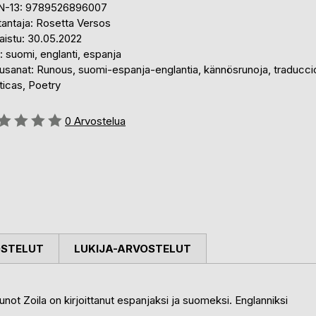
N-13: 9789526896007
tantaja: Rosetta Versos
aistu: 30.05.2022
i: suomi, englanti, espanja
usanat: Runous, suomi-espanja-englantia, kännösrunoja, traducc
ticas, Poetry
stelu::
0
Arvostelua
OSTELUT
LUKIJA-ARVOSTELUT
not Zoila on kirjoittanut espanjaksi ja suomeksi. Englanniksi