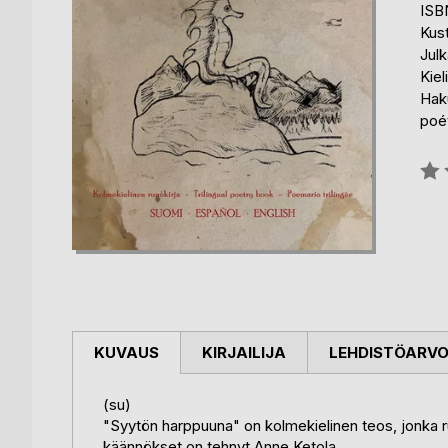
ISB
Kus
Julk
Kiel
Hak
poé
Arvo
0%
KUVAUS
KIRJAILIJA
LEHDISTÖARV
(su)
"Syytön harppuuna" on kolmekielinen teos, jonka ru
käännökset on tehnyt Anne Ketola.