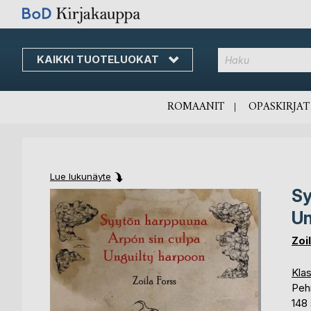
KAIKKI TUOTELUOKAT
Skip
to
Content
ROMAANIT
OPASKIRJAT
Lue lukunäyte
Sy
Skip
Skip
to
to
Un
the
the
end
beginning
Zoi
of
of
the
the
Klas
images
images
Peh
gallery
gallery
148 