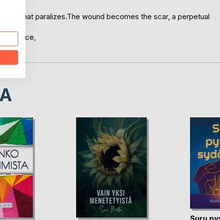
es.
rauma, that paralizes.The wound becomes the scar, a perpetual
he surface,
uages.
LA
Suru py