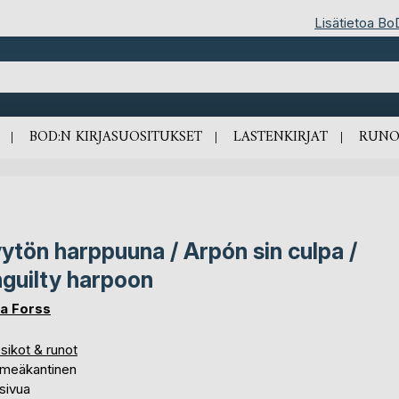
Lisätietoa Bo
BOD:N KIRJASUOSITUKSET
LASTENKIRJAT
RUNO
ytön harppuuna / Arpón sin culpa /
guilty harpoon
la Forss
sikot & runot
meäkantinen
sivua