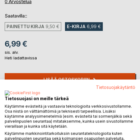
0%
0
Arvostelua
Saatavilla::
PAINETTU KIRJA
9,50 €
E-KIRJA
6,99 €
6,99 €
sis. alv.
Heti ladattavissa
LISÄÄ OSTOSKORIIN
Tietosuojakäytäntö
Lisää muistilistalle
Tietosuojasi on meille tärkeä
Arvostele tuote
Käytämme evästeitä ja vastaavia teknologioita verkkosivustollamme.
Osa niistä on välttämättömiä ja teknisesti tarpeellisia. Lisäksi
käytämme analyysimenetelmiä (esim. evästeitä tai sormenjälkiä sekä
palvelinpuolen seurantaa) mitataksemme, kuinka usein sivustollamme
vieraillaan ja kuinka sitä käytetään.
Käytämme markkinointitarkoituksiin seurantateknologioita kuten
palvelinpuolen seurantaa sekä kolmansien osapuolien palveluita,