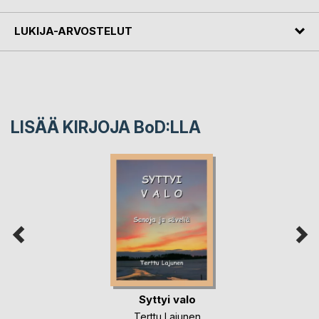
LUKIJA-ARVOSTELUT
LISÄÄ KIRJOJA B
o
D:LLA
Syttyi valo
Terttu Lajunen