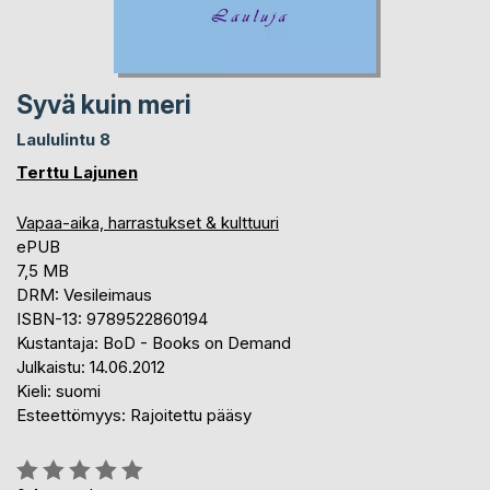
Syvä kuin meri
Laululintu 8
Terttu Lajunen
Vapaa-aika, harrastukset & kulttuuri
ePUB
7,5 MB
DRM: Vesileimaus
ISBN-13: 9789522860194
Kustantaja: BoD - Books on Demand
Julkaistu: 14.06.2012
Kieli: suomi
Esteettömyys: Rajoitettu pääsy
Arvostelu::