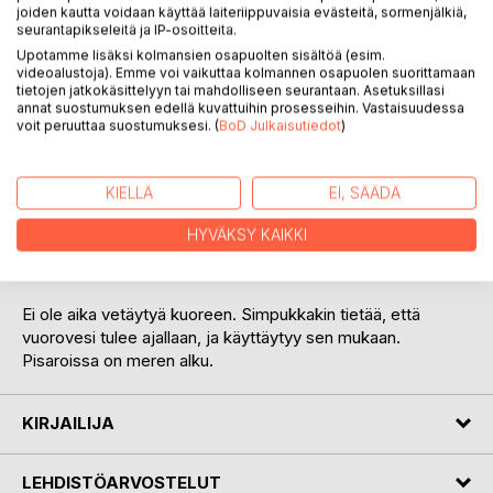
joiden kautta voidaan käyttää laiteriippuvaisia evästeitä, sormenjälkiä,
seurantapikseleitä ja IP-osoitteita.
KUVAUS
Upotamme lisäksi kolmansien osapuolten sisältöä (esim.
videoalustoja). Emme voi vaikuttaa kolmannen osapuolen suorittamaan
tietojen jatkokäsittelyyn tai mahdolliseen seurantaan. Asetuksillasi
Kokoelma on Laululintu-sarjan kahdeksas osa. Lauluissa on
annat suostumuksen edellä kuvattuihin prosesseihin. Vastaisuudessa
voit peruuttaa suostumuksesi. (
BoD Julkaisutiedot
)
sanat, nuotit ja sointumerkit, mukana aiheisiin liittyviä kuvia
luonnosta.
KIELLÄ
EI, SÄÄDÄ
Niin kuin kasvot heijastuvat vedenpintaan, niin säteilee
Jumalan rakkaus jokaisesta pienestä pisarasta, joka Hänen
HYVÄKSY KAIKKI
maljastaan vuodatetaan. Laulut tahtoisivat olla tuollaisia
pisaroita.
Ei ole aika vetäytyä kuoreen. Simpukkakin tietää, että
vuorovesi tulee ajallaan, ja käyttäytyy sen mukaan.
Pisaroissa on meren alku.
KIRJAILIJA
LEHDISTÖARVOSTELUT