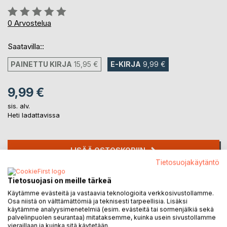
Arvostelu::
0%
0
Arvostelua
Saatavilla::
PAINETTU KIRJA
15,95 €
E-KIRJA
9,99 €
9,99 €
sis. alv.
Heti ladattavissa
LISÄÄ OSTOSKORIIN
Tietosuojakäytäntö
Lisää muistilistalle
Tietosuojasi on meille tärkeä
Arvostele tuote
Käytämme evästeitä ja vastaavia teknologioita verkkosivustollamme.
Osa niistä on välttämättömiä ja teknisesti tarpeellisia. Lisäksi
käytämme analyysimenetelmiä (esim. evästeitä tai sormenjälkiä sekä
palvelinpuolen seurantaa) mitataksemme, kuinka usein sivustollamme
vieraillaan ja kuinka sitä käytetään.