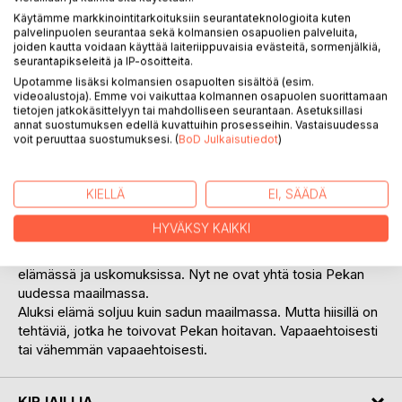
Käytämme markkinointitarkoituksiin seurantateknologioita kuten
palvelinpuolen seurantaa sekä kolmansien osapuolien palveluita,
joiden kautta voidaan käyttää laiteriippuvaisia evästeitä, sormenjälkiä,
seurantapikseleitä ja IP-osoitteita.
KUVAUS
Upotamme lisäksi kolmansien osapuolten sisältöä (esim.
videoalustoja). Emme voi vaikuttaa kolmannen osapuolen suorittamaan
tietojen jatkokäsittelyyn tai mahdolliseen seurantaan. Asetuksillasi
Projektipäällikkö Pekka Puhkula näki pirun työhuoneessaan
annat suostumuksen edellä kuvattuihin prosesseihin. Vastaisuudessa
voit peruuttaa suostumuksesi. (
BoD Julkaisutiedot
)
erään maanantain iltana.
- Hyvää iltaa, herra Puhkula, piru sanoi kohteliaasti matalalla
äänellä. - Huomaan että teillä on kiire. Minulla olisi kuitenkin
KIELLÄ
EI, SÄÄDÄ
mielenkiintoista asiaa. Toivon että lähdette mukaani.
HYVÄKSY KAIKKI
Tästä alkaa Pekka Puhkulan huima seikkailu olentojen
parissa, jotka olivat todellisuutta entisaikojen suomalaisten
elämässä ja uskomuksissa. Nyt ne ovat yhtä tosia Pekan
uudessa maailmassa.
Aluksi elämä soljuu kuin sadun maailmassa. Mutta hiisillä on
tehtäviä, jotka he toivovat Pekan hoitavan. Vapaaehtoisesti
tai vähemmän vapaaehtoisesti.
KIRJAILIJA