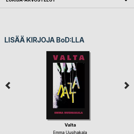
LISÄÄ KIRJOJA B
o
D:LLA
Valta
Emma Uusihakala