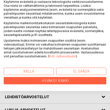
Käytämme evästeitä ja vastaavia teknologioita verkkosivustollamme.
Osa niistä on välttämättömiä ja teknisesti tarpeellisia. Lisäksi
käytämme analyysimenetelmiä (esim. evästeitä tai sormenjälkiä sekä
palvelinpuolen seurantaa) mitataksemme, kuinka usein sivustollamme
KUVAUS
vieraillaan ja kuinka sitä käytetään.
Käytämme markkinointitarkoituksiin seurantateknologioita kuten
palvelinpuolen seurantaa sekä kolmansien osapuolien palveluita,
SYMBIOOSI LOINEN on kokoelma helposti lähestyttäviä
joiden kautta voidaan käyttää laiteriippuvaisia evästeitä, sormenjälkiä,
runoja yhteiselosta, symbioosista luonnon kanssa. Se on
seurantapikseleitä ja IP-osoitteita.
ylistyslaulu luonnon ylivoimalle ja yksityiskohdille, sekä
Upotamme lisäksi kolmansien osapuolten sisältöä (esim.
joukko havaintoja elämästä ja arjesta, jota elämme
videoalustoja). Emme voi vaikuttaa kolmannen osapuolen suorittamaan
tietojen jatkokäsittelyyn tai mahdolliseen seurantaan. Asetuksillasi
pieneliöinä, sivustakatsojina ja vieraina tällä planeetalla.
annat suostumuksen edellä kuvattuihin prosesseihin. Vastaisuudessa
Kokoelma nostaa myös esille aiheellisen huolen
voit peruuttaa suostumuksesi. (
BoD Julkaisutiedot
)
maapallomme kohtalosta. Kokoelma on jaettu viiteen
osaan: neljään vuodenaikaa symbioosissa, viidenteen
loisena.
KIELLÄ
EI, SÄÄDÄ
HYVÄKSY KAIKKI
KIRJAILIJA
LEHDISTÖARVOSTELUT
LUKIJA-ARVOSTELUT