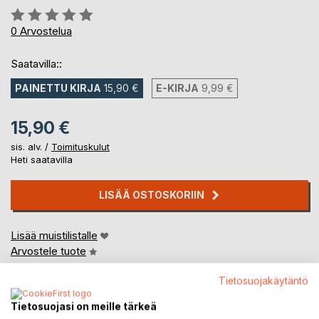
Arvostelu::
0%
0
Arvostelua
Saatavilla::
PAINETTU KIRJA
15,90 €
E-KIRJA
9,99 €
15,90 €
sis. alv. /
Toimituskulut
Heti saatavilla
LISÄÄ OSTOSKORIIN
Lisää muistilistalle
Arvostele tuote
Tietosuojakäytäntö
Tietosuojasi on meille tärkeä