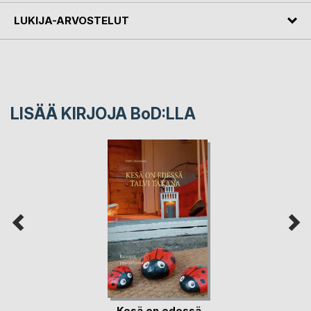
LUKIJA-ARVOSTELUT
LISÄÄ KIRJOJA B
o
D:LLA
Kesä on edessä -