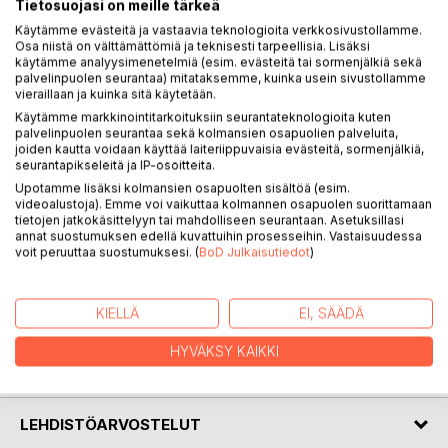
Tietosuojasi on meille tärkeä
Käytämme evästeitä ja vastaavia teknologioita verkkosivustollamme.
Osa niistä on välttämättömiä ja teknisesti tarpeellisia. Lisäksi
käytämme analyysimenetelmiä (esim. evästeitä tai sormenjälkiä sekä
palvelinpuolen seurantaa) mitataksemme, kuinka usein sivustollamme
KUVAUS
vieraillaan ja kuinka sitä käytetään.
Käytämme markkinointitarkoituksiin seurantateknologioita kuten
palvelinpuolen seurantaa sekä kolmansien osapuolien palveluita,
Runojen kesä on lopuillaan ja suuntaamme syksyä kohden.
joiden kautta voidaan käyttää laiteriippuvaisia evästeitä, sormenjälkiä,
Syksy saapuu myös Runojen puutarhaan.
seurantapikseleitä ja IP-osoitteita.
Kirjan runot ovat mukana tässä vuodenaikojen
Upotamme lisäksi kolmansien osapuolten sisältöä (esim.
videoalustoja). Emme voi vaikuttaa kolmannen osapuolen suorittamaan
vaihdoksessa, mutta käsittelevät monenlaisia arkisia asioita
tietojen jatkokäsittelyyn tai mahdolliseen seurantaan. Asetuksillasi
ja aiheita laidasta laitaan.
annat suostumuksen edellä kuvattuihin prosesseihin. Vastaisuudessa
Runojen taustalla on kristillinen näkökulma ja siksi kirjan
voit peruuttaa suostumuksesi. (
BoD Julkaisutiedot
)
runot rohkaisevat lukijaa nousemaan ylemmäs ja
katselemaan asioita korkeammalta.
Odotamme oikein kaunista ja värikästä syksyä.
KIELLÄ
EI, SÄÄDÄ
HYVÄKSY KAIKKI
KIRJAILIJA
LEHDISTÖARVOSTELUT