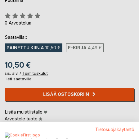
Puutarha
Arvostelu::
0%
0
Arvostelua
Saatavilla::
PAINETTU KIRJA
10,50 €
E-KIRJA
4,49 €
10,50 €
sis. alv. /
Toimituskulut
Heti saatavilla
LISÄÄ OSTOSKORIIN
Lisää muistilistalle
Arvostele tuote
Tietosuojakäytäntö