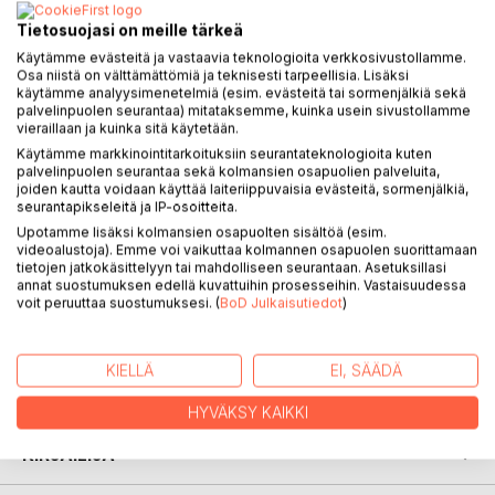
ympärilleen: Keitä olivat nämä ihmiset hänen sänkynsä
Tietosuojasi on meille tärkeä
vieressä? Miksi hän oli sairaalassa? Mitä oli tapahtunut?
Käytämme evästeitä ja vastaavia teknologioita verkkosivustollamme.
Stellalle kerrottiin, että hänelle oli tehty sydämensiirto,
Osa niistä on välttämättömiä ja teknisesti tarpeellisia. Lisäksi
mutta itse hän ei muistanut asiasta mitään. Hän oli
käytämme analyysimenetelmiä (esim. evästeitä tai sormenjälkiä sekä
palvelinpuolen seurantaa) mitataksemme, kuinka usein sivustollamme
menettänyt leikkauksen yhteydessä muistinsa, koko
vieraillaan ja kuinka sitä käytetään.
entisen elämänsä.
Käytämme markkinointitarkoituksiin seurantateknologioita kuten
palvelinpuolen seurantaa sekä kolmansien osapuolien palveluita,
Kotona ihmeteltiin, kuinka tytön luonne oli muuttunut:
joiden kautta voidaan käyttää laiteriippuvaisia evästeitä, sormenjälkiä,
vaaleanpunaiset kimaltavat vaatteet vaihtuivat salibandy-
seurantapikseleitä ja IP-osoitteita.
asuun ja entisestä muotibloggaajasta tuli menestyvä
Upotamme lisäksi kolmansien osapuolten sisältöä (esim.
videoalustoja). Emme voi vaikuttaa kolmannen osapuolen suorittamaan
junioripelaaja.
tietojen jatkokäsittelyyn tai mahdolliseen seurantaan. Asetuksillasi
annat suostumuksen edellä kuvattuihin prosesseihin. Vastaisuudessa
Kuka minä olen? Stella joutui usein kysymään itseltään.
voit peruuttaa suostumuksesi. (
BoD Julkaisutiedot
)
Onneksi hänellä oli ympärillään perheensä ja rakkaita ystäviä
kuten Kaapo, Hilla ja Roope. Niin, ja tietysti ikioma porokoira
Elvis. Heidän tukemanaan Stella on lopulta valmis
KIELLÄ
EI, SÄÄDÄ
kohtaamaan totuuden.
HYVÄKSY KAIKKI
KIRJAILIJA