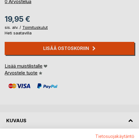
0%
0
Arvostelua
19,95 €
sis. alv. /
Toimituskulut
Heti saatavilla
LISÄÄ OSTOSKORIIN
Lisää muistilistalle
Arvostele tuote
KUVAUS
Tietosuojakäytäntö
Stella raotti varovasti silmiään. Hän katsoi hämmentyneenä