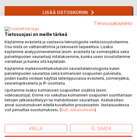
LISÄÄ OSTOSKORIIN
Tietosuojakäytäntö
Lisää muistilistalle
Tietosuojasi on meille tärkeä
Arvostele tuote
Käytämme evästeitä ja vastaavia teknologioita verkkosivustollamme.
Osa niistä on välttämättömiä ja teknisesti tarpeellisia. Lisäksi
käytämme analyysimenetelmiä (esim. evästeitä tai sormenjälkiä sekä
palvelinpuolen seurantaa) mitataksemme, kuinka usein sivustollamme
vieraillaan ja kuinka sitä käytetään.
Käytämme markkinointitarkoituksiin seurantateknologioita kuten
palvelinpuolen seurantaa sekä kolmansien osapuolien palveluita,
joiden kautta voidaan käyttää laiteriippuvaisia evästeitä, sormenjälkiä,
KUVAUS
seurantapikseleitä ja IP-osoitteita.
Upotamme lisäksi kolmansien osapuolten sisältöä (esim.
videoalustoja). Emme voi vaikuttaa kolmannen osapuolen suorittamaan
tietojen jatkokäsittelyyn tai mahdolliseen seurantaan. Asetuksillasi
Runoja ja ajatelmia rakkaudestajaystävyydestä. Upeasti
annat suostumuksen edellä kuvattuihin prosesseihin. Vastaisuudessa
kuvitettu kirja .
voit peruuttaa suostumuksesi. (
BoD Julkaisutiedot
)
KIRJAILIJA
KIELLÄ
EI, SÄÄDÄ