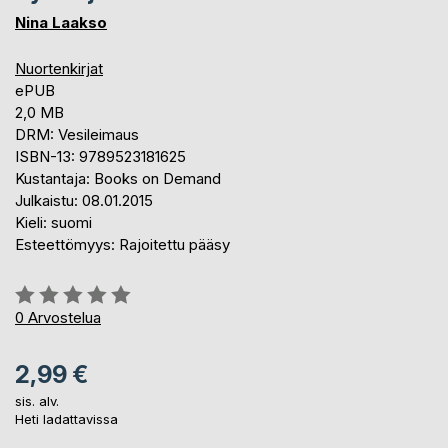
Nina Laakso
Nuortenkirjat
ePUB
2,0 MB
DRM: Vesileimaus
ISBN-13: 9789523181625
Kustantaja: Books on Demand
Julkaistu: 08.01.2015
Kieli: suomi
Esteettömyys: Rajoitettu pääsy
Arvostelu::
0%
0
Arvostelua
2,99 €
sis. alv.
Heti ladattavissa