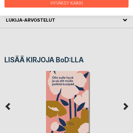
HYVÄKSY KAIKKI
LEHDISTÖARVOSTELUT
LUKIJA-ARVOSTELUT
LISÄÄ KIRJOJA B
o
D:LLA