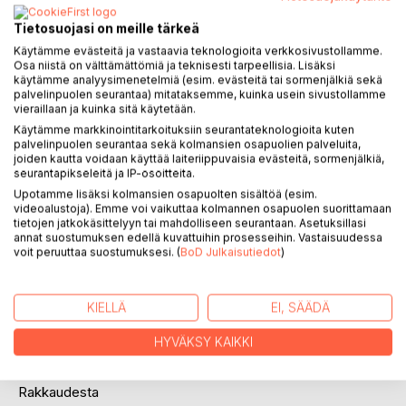
Tietosuojasi on meille tärkeä
Käytämme evästeitä ja vastaavia teknologioita verkkosivustollamme.
Osa niistä on välttämättömiä ja teknisesti tarpeellisia. Lisäksi
KUVAUS
käytämme analyysimenetelmiä (esim. evästeitä tai sormenjälkiä sekä
palvelinpuolen seurantaa) mitataksemme, kuinka usein sivustollamme
vieraillaan ja kuinka sitä käytetään.
Elämänmakuisia totuuksia
Käytämme markkinointitarkoituksiin seurantateknologioita kuten
palvelinpuolen seurantaa sekä kolmansien osapuolien palveluita,
joiden kautta voidaan käyttää laiteriippuvaisia evästeitä, sormenjälkiä,
Kokoelma eri kirjoittajien omia ja lainaamia totuuksia.
seurantapikseleitä ja IP-osoitteita.
Sanontoja, oivalluksia, ajatelmia, mietelmiä, mietelauseita ja
Upotamme lisäksi kolmansien osapuolten sisältöä (esim.
runonpätkiä. Juhlavia ja arkikielisiä ilmaisuja elämästä.
videoalustoja). Emme voi vaikuttaa kolmannen osapuolen suorittamaan
Laidasta laitaan. Oman elämän päivityksiin, lahjakirjaksi
tietojen jatkokäsittelyyn tai mahdolliseen seurantaan. Asetuksillasi
annat suostumuksen edellä kuvattuihin prosesseihin. Vastaisuudessa
kaikenikäisille.
voit peruuttaa suostumuksesi. (
BoD Julkaisutiedot
)
Suuria ja pieniä totuuksia
KIELLÄ
EI, SÄÄDÄ
Elämästä
Elämän tarkoituksesta
HYVÄKSY KAIKKI
Elämänohjeista
Onnellisuudesta
Rakkaudesta