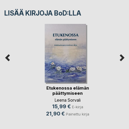
LISÄÄ KIRJOJA B
o
D:LLA
Etukenossa elämän
päättymiseen
Leena Sorvali
15,99 €
E-kirja
21,90 €
Painettu kirja