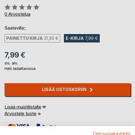
Arvostelu::
0%
0
Arvostelua
Saatavilla::
PAINETTU KIRJA
21,95 €
E-KIRJA
7,99 €
7,99 €
sis. alv.
Heti ladattavissa
LISÄÄ OSTOSKORIIN
Lisää muistilistalle
Arvostele tuote
Tietosuojakäytäntö