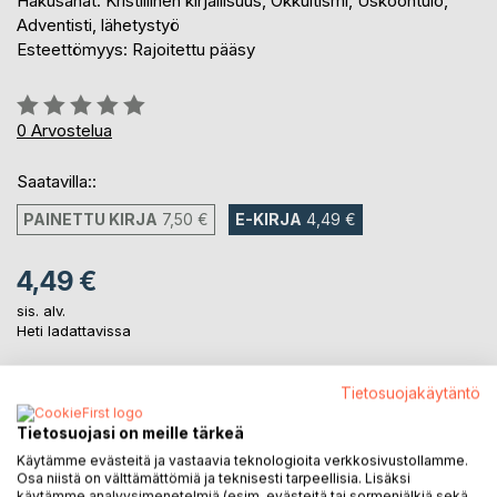
Hakusanat: Kristillinen kirjallisuus, Okkultismi, Uskoontulo,
Adventisti, lähetystyö
Esteettömyys: Rajoitettu pääsy
Arvostelu::
0%
0
Arvostelua
Saatavilla::
PAINETTU KIRJA
7,50 €
E-KIRJA
4,49 €
4,49 €
sis. alv.
Heti ladattavissa
Tietosuojakäytäntö
LISÄÄ OSTOSKORIIN
Tietosuojasi on meille tärkeä
Käytämme evästeitä ja vastaavia teknologioita verkkosivustollamme.
Lisää muistilistalle
Osa niistä on välttämättömiä ja teknisesti tarpeellisia. Lisäksi
Arvostele tuote
käytämme analyysimenetelmiä (esim. evästeitä tai sormenjälkiä sekä