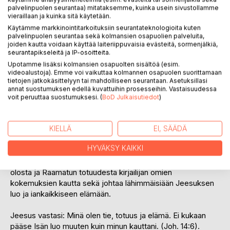
palvelinpuolen seurantaa) mitataksemme, kuinka usein sivustollamme
vieraillaan ja kuinka sitä käytetään.
Käytämme markkinointitarkoituksiin seurantateknologioita kuten
palvelinpuolen seurantaa sekä kolmansien osapuolien palveluita,
joiden kautta voidaan käyttää laiteriippuvaisia evästeitä, sormenjälkiä,
seurantapikseleitä ja IP-osoitteita.
Upotamme lisäksi kolmansien osapuolten sisältöä (esim.
videoalustoja). Emme voi vaikuttaa kolmannen osapuolen suorittamaan
KUVAUS
tietojen jatkokäsittelyyn tai mahdolliseen seurantaan. Asetuksillasi
annat suostumuksen edellä kuvattuihin prosesseihin. Vastaisuudessa
voit peruuttaa suostumuksesi. (
BoD Julkaisutiedot
)
Okkultistista kristityksi on todistuskirjanen kirjailijan
omakohtaisista okkultistisista kokemuksista ja sen
vaaroista sekä ihmeellisestä uskoontulosta ja muista
KIELLÄ
EI, SÄÄDÄ
hengellisistä kokemuksista.
HYVÄKSY KAIKKI
Kirjan tarkoituksena on myös todistaa Jumalan olemassa
olosta ja Raamatun totuudesta kirjailijan omien
kokemuksien kautta sekä johtaa lähimmäisiään Jeesuksen
luo ja iankaikkiseen elämään.
Jeesus vastasi: Minä olen tie, totuus ja elämä. Ei kukaan
pääse Isän luo muuten kuin minun kauttani. (Joh. 14:6).