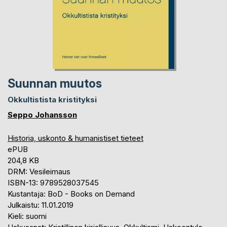
Suunnan muutos
Okkultistista kristityksi
Seppo Johansson
Historia, uskonto & humanistiset tieteet
ePUB
204,8 KB
DRM: Vesileimaus
ISBN-13: 9789528037545
Kustantaja: BoD - Books on Demand
Julkaistu: 11.01.2019
Kieli: suomi