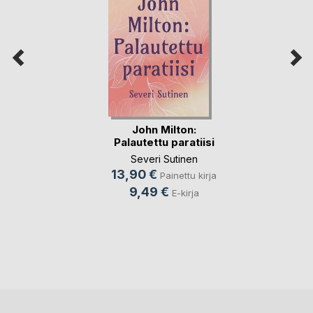
John Milton:
Palautettu paratiisi
Severi Sutinen
13,90 €
Painettu kirja
9,49 €
E-kirja