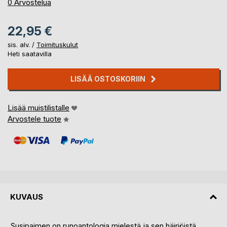
0%
0
Arvostelua
22,95 €
sis. alv. /
Toimituskulut
Heti saatavilla
LISÄÄ OSTOSKORIIN
Lisää muistilistalle
Arvostele tuote
KUVAUS
Susipaimen on runoantologia mielestä ja sen häiriöistä.