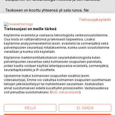
Teokseen on koottu yhteensä yli sata runoa. Ne
muodostavat yhdessä kokonaisuuden, joka
Tietosuojakäytäntö
moniäänisyydessään valottaa mielenterveyden ympärillä
käytävää keskustelua sekä elettyä
Tietosuojasi on meille tärkeä
elämää. 46 kirjoittajan joukko koostuu runouden
Käytämme evästeitä ja vastaavia teknologioita verkkosivustollamme.
ammattilaisista,
Osa niistä on välttämättömiä ja teknisesti tarpeellisia. Lisäksi
mutta myös nuorista harrastajista ja
käytämme analyysimenetelmiä (esim. evästeitä tai sormenjälkiä sekä
mielenterveysaktivisteista.
palvelinpuolen seurantaa) mitataksemme, kuinka usein sivustollamme
vieraillaan ja kuinka sitä käytetään.
He käsittelevät mielenterveyttä kukin eri tavoin: suoraan,
Käytämme markkinointitarkoituksiin seurantateknologioita kuten
tutkien, rajusti ja lempeydellä, usein omakohtaisten
palvelinpuolen seurantaa sekä kolmansien osapuolien palveluita,
kokemusten kautta.
joiden kautta voidaan käyttää laiteriippuvaisia evästeitä, sormenjälkiä,
seurantapikseleitä ja IP-osoitteita.
Susipaimen on tehty vierelläkulkijaksi ja vertaisteokseksi
Upotamme lisäksi kolmansien osapuolten sisältöä (esim.
kaikille
videoalustoja). Emme voi vaikuttaa kolmannen osapuolen suorittamaan
tietojen jatkokäsittelyyn tai mahdolliseen seurantaan. Asetuksillasi
meille, joita mielenterveysteemat kiinnostavat ja
annat suostumuksen edellä kuvattuihin prosesseihin. Vastaisuudessa
koskettavat. Oikeus kuulluksi ja nähdyksi tulemiseen kuuluu
voit peruuttaa suostumuksesi. (
BoD Julkaisutiedot
)
jokaiselle. Antologia toimii niin ammattilaisten apuvälineenä
ja keskustelunavaajana kuin täysin henkilö-
kohtaisena runokokemuksena.
KIELLÄ
EI, SÄÄDÄ