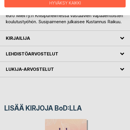
Antologian ovat toimittaneet runoilijat Leena Sainio ja Jonna
HYVÄKSY KAIKKI
Nummela. Jokaisesta myydystä teoksesta lahjoitetaan 1
euro Mieli ry:n Kriisipuhelimessa vastaavien vapaaehtoisten
koulutustyöhön. Susipaimenen julkaisee Kustannus Raikuu.
KIRJAILIJA
LEHDISTÖARVOSTELUT
LUKIJA-ARVOSTELUT
LISÄÄ KIRJOJA B
o
D:LLA