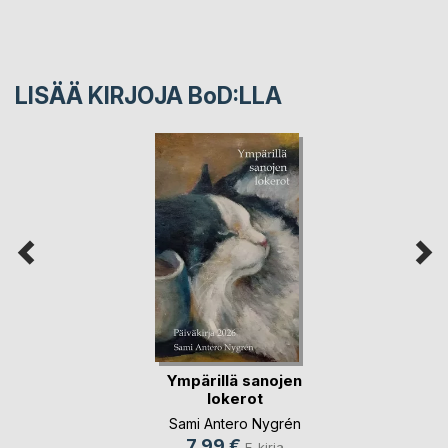
LISÄÄ KIRJOJA B
o
D:LLA
Ympärillä sanojen
lokerot
Sami Antero Nygrén
7,99 €
E-kirja