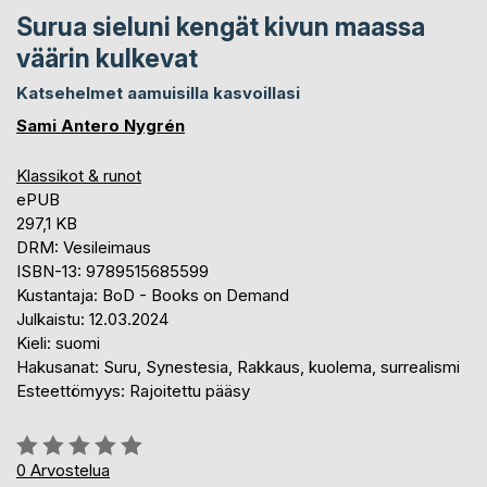
Surua sieluni kengät kivun maassa
väärin kulkevat
Katsehelmet aamuisilla kasvoillasi
Sami Antero Nygrén
Klassikot & runot
ePUB
297,1 KB
DRM: Vesileimaus
ISBN-13: 9789515685599
Kustantaja: BoD - Books on Demand
Julkaistu: 12.03.2024
Kieli: suomi
Hakusanat: Suru, Synestesia, Rakkaus, kuolema, surrealismi
Esteettömyys: Rajoitettu pääsy
Arvostelu::
0%
0
Arvostelua