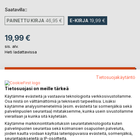
Saatavilla::
PAINETTU KIRJA
46,95 €
E-KIRJA
19,99 €
19,99 €
sis. alv.
Heti ladattavissa
LISÄÄ OSTOSKORIIN
Tietosuojakäytäntö
Tietosuojasi on meille tärkeä
Lisää muistilistalle
Käytämme evästeitä ja vastaavia teknologioita verkkosivustollamme.
Arvostele tuote
Osa niistä on välttämättömiä ja teknisesti tarpeellisia. Lisäksi
käytämme analyysimenetelmiä (esim. evästeitä tai sormenjälkiä sekä
palvelinpuolen seurantaa) mitataksemme, kuinka usein sivustollamme
vieraillaan ja kuinka sitä käytetään.
Käytämme markkinointitarkoituksiin seurantateknologioita kuten
palvelinpuolen seurantaa sekä kolmansien osapuolien palveluita,
joiden kautta voidaan käyttää laiteriippuvaisia evästeitä, sormenjälkiä,
seurantapikseleitä ja IP-osoitteita.