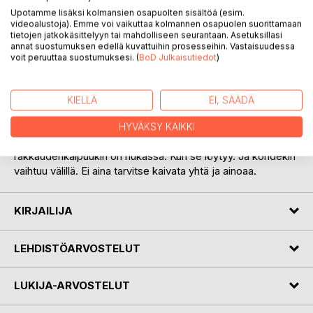
KUVAUS
Upotamme lisäksi kolmansien osapuolten sisältöä (esim.
videoalustoja). Emme voi vaikuttaa kolmannen osapuolen suorittamaan
tietojen jatkokäsittelyyn tai mahdolliseen seurantaan. Asetuksillasi
annat suostumuksen edellä kuvattuihin prosesseihin. Vastaisuudessa
Kahden vanhan kirjan kokoomateos uusintapainoksena.
voit peruuttaa suostumuksesi. (
BoD Julkaisutiedot
)
Tule matkalle, jossa kerron ensimmäisessä kirjassa
tuntemuksistani nuoren serkkuni kuolemasta. Jonka
kirjoittamisen aikana kävin Tampereen seurakuntien
KIELLÄ
EI, SÄÄDÄ
sururyhmässä. Itkusta ei ollut tulla loppua.
HYVÄKSY KAIKKI
Toinen kirja taas kertoo tarinan rakkaudenkaipuusta. Välillä
rakkaudenkaipuukin on hukassa. Kun se löytyy. Ja kohdekin
vaihtuu välillä. Ei aina tarvitse kaivata yhtä ja ainoaa.
KIRJAILIJA
LEHDISTÖARVOSTELUT
LUKIJA-ARVOSTELUT