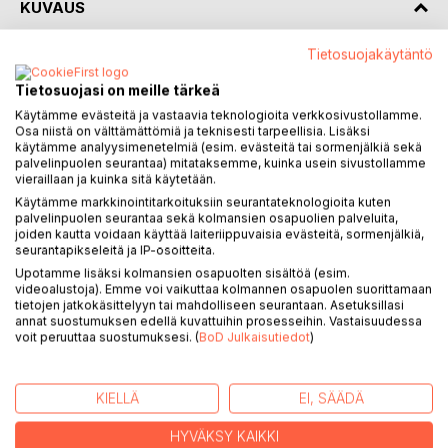
KUVAUS
Tietosuojakäytäntö
Taivas on sinertävä.
Aurinko nousee.
Tietosuojasi on meille tärkeä
On kylmää ja koleaa,
Käytämme evästeitä ja vastaavia teknologioita verkkosivustollamme.
minä ajattelen Lappia.
Osa niistä on välttämättömiä ja teknisesti tarpeellisia. Lisäksi
käytämme analyysimenetelmiä (esim. evästeitä tai sormenjälkiä sekä
palvelinpuolen seurantaa) mitataksemme, kuinka usein sivustollamme
Käsissäsi on erityisherkän ja pohdiskelevan pohjoisen
vieraillaan ja kuinka sitä käytetään.
naisen lapsuuden unelma: Buohttá Tulisillan esikoisteos.
Käytämme markkinointitarkoituksiin seurantateknologioita kuten
palvelinpuolen seurantaa sekä kolmansien osapuolien palveluita,
Vaasalaistuneen, mutta Lappia sydämessään kantavan
joiden kautta voidaan käyttää laiteriippuvaisia evästeitä, sormenjälkiä,
seurantapikseleitä ja IP-osoitteita.
Buohttán mielenkiinnon kohteisiin kuuluvat kirjoittaminen,
Upotamme lisäksi kolmansien osapuolten sisältöä (esim.
tähtitiede, luonto ja eläimet.
videoalustoja). Emme voi vaikuttaa kolmannen osapuolen suorittamaan
tietojen jatkokäsittelyyn tai mahdolliseen seurantaan. Asetuksillasi
Tätä 80-luvun alussa syntynyttä naista voi hyvällä syyllä
annat suostumuksen edellä kuvattuihin prosesseihin. Vastaisuudessa
kutsua periksiantamattomaksi selviytyjäksi ja itsensä
voit peruuttaa suostumuksesi. (
BoD Julkaisutiedot
)
voittajaksi, sillä elämä ei ole säästellyt häntä
vastoinkäymisiltä.
KIELLÄ
EI, SÄÄDÄ
KIRJAILIJA
HYVÄKSY KAIKKI