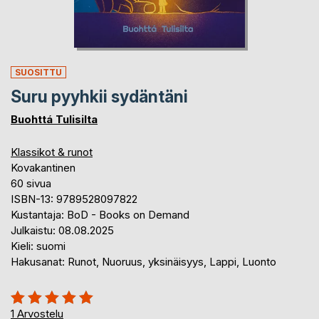
SUOSITTU
Suru pyyhkii sydäntäni
Buohttá Tulisilta
Klassikot & runot
Kovakantinen
60 sivua
ISBN-13: 9789528097822
Kustantaja: BoD - Books on Demand
Julkaistu: 08.08.2025
Kieli: suomi
Hakusanat: Runot, Nuoruus, yksinäisyys, Lappi, Luonto
Arvostelu::
100%
1
Arvostelu