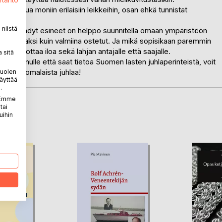
ytäntö
tutustua moniin erilaisiin leikkeihin, osan ehkä tunnistat
niistä
. Itse tehdyt esineet on helppo suunnitella omaan ympäristöön
halvemmaksi kuin valmiina ostetut. Ja mikä sopisikaan paremmin
; se tuottaa iloa sekä lahjan antajalle että saajalle.
 sitä
mista sinulle että saat tietoa Suomen lasten juhlaperinteistä, voit
Hyvää suomalaista juhlaa!
puolen
äyttää
.
. Emme
tai
LA
uihin