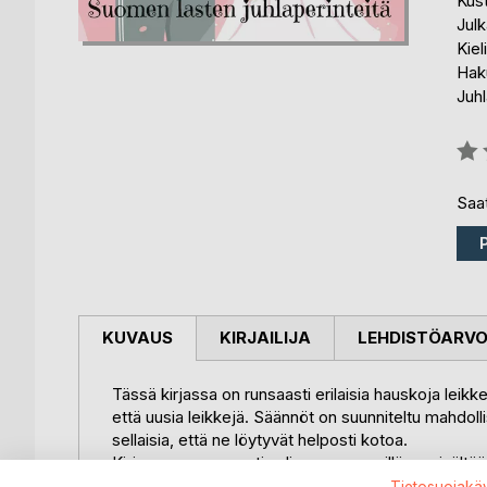
Kus
Julk
Kiel
Haku
Juhl
Arvo
0%
Saat
KUVAUS
KIRJAILIJA
LEHDISTÖARV
Tässä kirjassa on runsaasti erilaisia hauskoja leikke
että uusia leikkejä. Säännöt on suunniteltu mahdolli
sellaisia, että ne löytyvät helposti kotoa.
Kirjassa on runsaasti valinnanvaraa, sillä se sisältä
tähän kirjaan vaikka ja mitä hauskaa puuhaa ja leikk