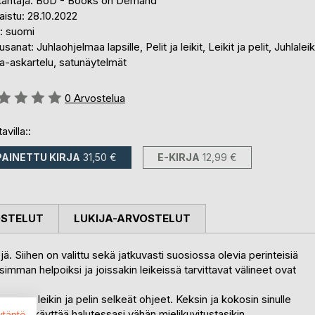
tantaja: BoD - Books on Demand
aistu: 28.10.2022
i: suomi
sanat: Juhlaohjelmaa lapsille, Pelit ja leikit, Leikit ja pelit, Juhlaleiki
a-askartelu, satunäytelmät
stelu::
0
Arvostelua
avilla::
PAINETTU KIRJA
31,50 €
E-KIRJA
12,99 €
OSTELUT
LUKIJA-ARVOSTELUT
jä. Siihen on valittu sekä jatkuvasti suosiossa olevia perinteisiä
simman helpoiksi ja joissakin leikeissä tarvittavat välineet ovat
ä monen leikin ja pelin selkeät ohjeet. Keksin ja kokosin sinulle
iä, voit käyttää halutessasi vähän mielikuvitustasikin.