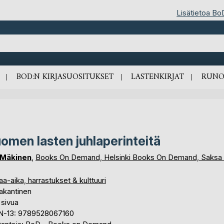
Lisätietoa Bo
BOD:N KIRJASUOSITUKSET
LASTENKIRJAT
RUNO
omen lasten juhlaperinteitä
 Mäkinen
,
Books On Demand, Helsinki Books On Demand, Saksa 
a-aika, harrastukset & kulttuuri
akantinen
 sivua
N-13: 9789528067160