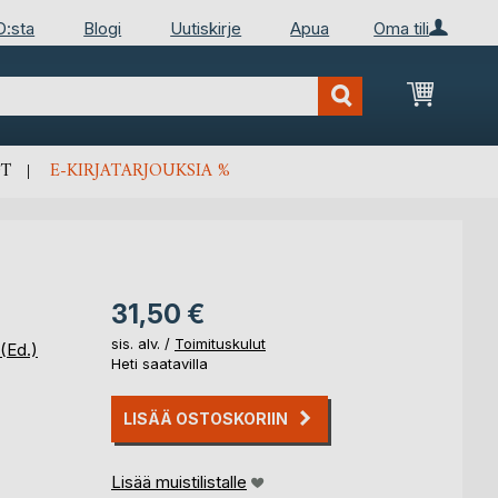
D:sta
Blogi
Uutiskirje
Apua
Oma tili
Ostosko
T
E-KIRJATARJOUKSIA %
31,50 €
sis. alv. /
Toimituskulut
(Ed.)
Heti saatavilla
LISÄÄ OSTOSKORIIN
Lisää muistilistalle