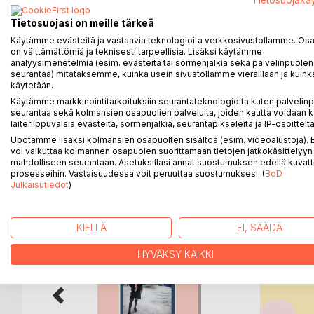
Tietosuojakä
Tehtävien vaihtelevuus antaa sinulle mahdollisuuden 
Tietosuojasi on meille tärkeä
entuudestaankin.
Käytämme evästeitä ja vastaavia teknologioita verkkosivustollamme. Osa 
Pieni puuhastelukin on myös hyödyllinen harrastus
on välttämättömiä ja teknisesti tarpeellisia. Lisäksi käytämme
sopiviksi ja usein ne tulevat myös huomattavasti 
analyysimenetelmiä (esim. evästeitä tai sormenjälkiä sekä palvelinpuolen
lahjaksi kuin itse tehty persoonallinen pieni puuhatyö
seurantaa) mitataksemme, kuinka usein sivustollamme vieraillaan ja kuinka
käytetään.
Lastetarhanopettajat pyysivät tämän kirjan kirjoitta
leikkiä, pelata ja askarrella päivien kulun mukaan. 
Käytämme markkinointitarkoituksiin seurantateknologioita kuten palvelin
seurantaa sekä kolmansien osapuolien palveluita, joiden kautta voidaan k
laiteriippuvaisia evästeitä, sormenjälkiä, seurantapikseleitä ja IP-osoitteita
Upotamme lisäksi kolmansien osapuolten sisältöä (esim. videoalustoja)
voi vaikuttaa kolmannen osapuolen suorittamaan tietojen jatkokäsittelyyn 
LISÄÄ KIRJOJA B
o
D:L
mahdolliseen seurantaan. Asetuksillasi annat suostumuksen edellä kuvatt
prosesseihin. Vastaisuudessa voit peruuttaa suostumuksesi. (
BoD
Julkaisutiedot
)
KIELLÄ
EI, SÄÄDÄ
HYVÄKSY KAIKKI