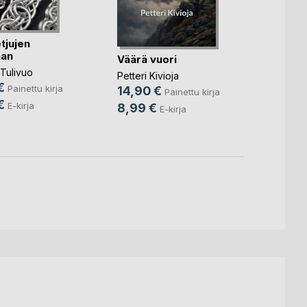
Judo 
tjujen
kata
aan
Väärä vuori
Jorma 
Tulivuo
Petteri Kivioja
42,0
€
Painettu kirja
14,90 €
Painettu kirja
19,9
€
E-kirja
8,99 €
E-kirja