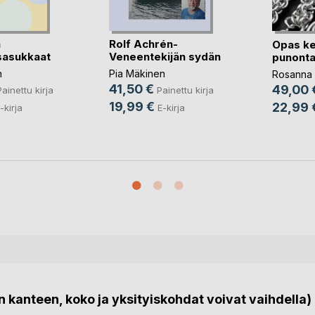
n
Rolf Achrén-
Opas ke
sasukkaat
Veneentekijän sydän
punont
n
Pia Mäkinen
Rosanna 
41,50 €
49,00 
Painettu kirja
Painettu kirja
19,99 €
22,99 
-kirja
E-kirja
 kanteen, koko ja yksityiskohdat voivat vaihdella)