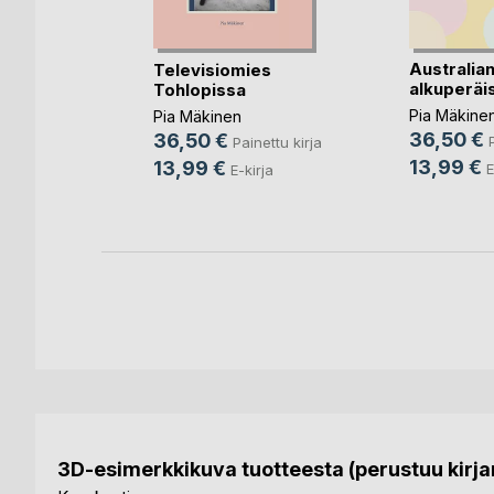
n
nettu kirja
Australia
Televisiomies
alkuperäi
Tohlopissa
Pia Mäkine
Pia Mäkinen
36,50 €
36,50 €
Painettu kirja
13,99 €
13,99 €
E
E-kirja
3D-esimerkkikuva tuotteesta (perustuu kirjan