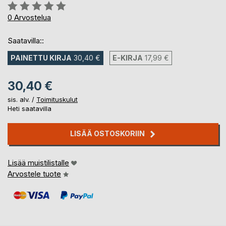
Arvostelu::
0%
0
Arvostelua
Saatavilla::
PAINETTU KIRJA
30,40 €
E-KIRJA
17,99 €
30,40 €
sis. alv. /
Toimituskulut
Heti saatavilla
LISÄÄ OSTOSKORIIN
Lisää muistilistalle
Arvostele tuote