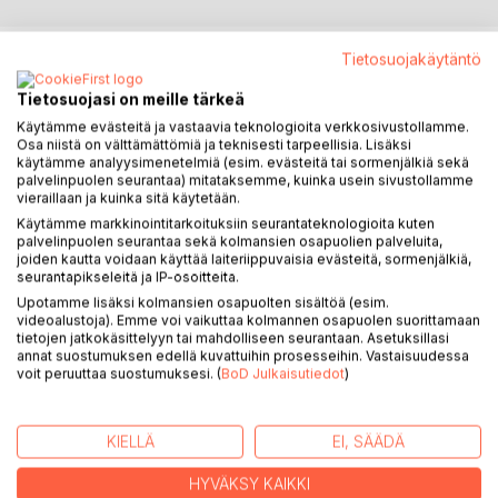
KUVAUS
Tietosuojakäytäntö
Tietosuojasi on meille tärkeä
Kokosimme perheyrityskuiskaajan hauskimmat anekdootit,
Käytämme evästeitä ja vastaavia teknologioita verkkosivustollamme.
pisteliäimmät kannanotot, osuvimmat kertomukset ja
Osa niistä on välttämättömiä ja teknisesti tarpeellisia. Lisäksi
käytämme analyysimenetelmiä (esim. evästeitä tai sormenjälkiä sekä
kipeimmät elämänkokemukset yksiin kansiin. Havainnot
palvelinpuolen seurantaa) mitataksemme, kuinka usein sivustollamme
ovat vastaanpanemattomia kuin patruuna itse, mutta toisin
vieraillaan ja kuinka sitä käytetään.
kuin edellisen, kirjan puhujan ajatuksiin voivat sukulaisetkin
Käytämme markkinointitarkoituksiin seurantateknologioita kuten
yhtyä.
palvelinpuolen seurantaa sekä kolmansien osapuolien palveluita,
joiden kautta voidaan käyttää laiteriippuvaisia evästeitä, sormenjälkiä,
seurantapikseleitä ja IP-osoitteita.
Janne Timonen kasvoi perheyrityksen vesana ja johti
Upotamme lisäksi kolmansien osapuolten sisältöä (esim.
Machinerya yli viidentoista vuoden ajan. Hän on
videoalustoja). Emme voi vaikuttaa kolmannen osapuolen suorittamaan
työskennellyt toimitusjohtajana, osakkaana ja
tietojen jatkokäsittelyyn tai mahdolliseen seurantaan. Asetuksillasi
hallitusammattilaisena myös muissa yhtiöissä. Nyt Timonen
annat suostumuksen edellä kuvattuihin prosesseihin. Vastaisuudessa
voit peruuttaa suostumuksesi. (
BoD Julkaisutiedot
)
tarjoaa perheyritysten omistajaperheille neuvontaa omalla
vastaanotollaan ja kirjoittaa perheyritysten sisäisiä kriisejä
käsittelevää väitöstutkimusta.
KIELLÄ
EI, SÄÄDÄ
HYVÄKSY KAIKKI
KIRJAILIJA