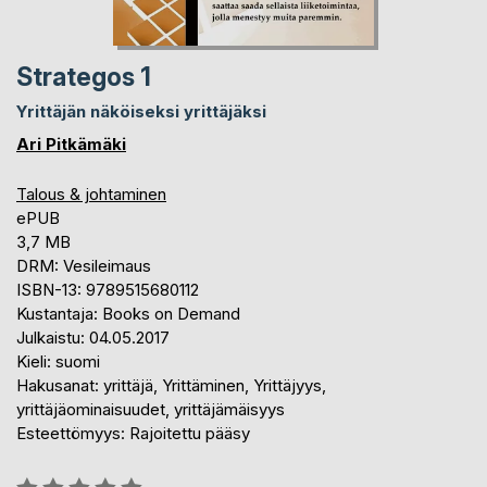
Strategos 1
Yrittäjän näköiseksi yrittäjäksi
Ari Pitkämäki
Talous & johtaminen
ePUB
3,7 MB
DRM: Vesileimaus
ISBN-13: 9789515680112
Kustantaja: Books on Demand
Julkaistu: 04.05.2017
Kieli: suomi
Hakusanat: yrittäjä, Yrittäminen, Yrittäjyys,
yrittäjäominaisuudet, yrittäjämäisyys
Esteettömyys: Rajoitettu pääsy
Arvostelu::