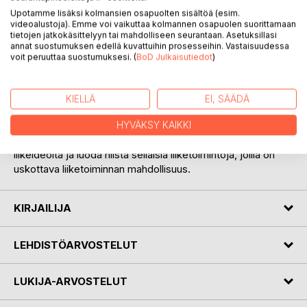
Upotamme lisäksi kolmansien osapuolten sisältöä (esim.
Yrittämisessä luovuus ja liiketoiminnan suunnittelu ovat sitä
videoalustoja). Emme voi vaikuttaa kolmannen osapuolen suorittamaan
tietojen jatkokäsittelyyn tai mahdolliseen seurantaan. Asetuksillasi
vaikeinta puuhaa. Mutta suunnittelun lopputulemana yrittäjä
annat suostumuksen edellä kuvattuihin prosesseihin. Vastaisuudessa
saattaa saada sellaisen yrityksen, jolla menestyy muita
voit peruuttaa suostumuksesi. (
BoD Julkaisutiedot
)
paremmin.
Strategos 1 Yrittäjän näköiseksi yrittäjäksi kertoo mikä on
yrittäjä ja mitä yrittäjä tekee ja käyttäytyy, jotta hän saa
KIELLÄ
EI, SÄÄDÄ
aikaan kannattavaa liiketoimintaa.
Strategos-sarja etenee kakkoseen ja kolmoseen.
HYVÄKSY KAIKKI
Lopputulemana yrittäjä tietää miten hän osaa noukkia
liikeideoita ja luoda niistä sellaisia liiketoimintoja, joilla on
uskottava liiketoiminnan mahdollisuus.
KIRJAILIJA
LEHDISTÖARVOSTELUT
LUKIJA-ARVOSTELUT