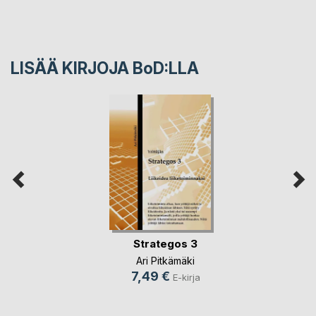
LISÄÄ KIRJOJA B
o
D:LLA
Strategos 3
Ari Pitkämäki
7,49 €
E-kirja