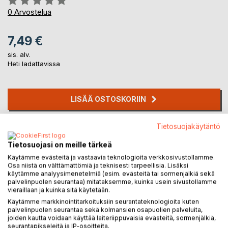
0%
0
Arvostelua
7,49 €
sis. alv.
Heti ladattavissa
LISÄÄ OSTOSKORIIN
Tietosuojakäytäntö
Lisää muistilistalle
Arvostele tuote
Tietosuojasi on meille tärkeä
Käytämme evästeitä ja vastaavia teknologioita verkkosivustollamme.
Osa niistä on välttämättömiä ja teknisesti tarpeellisia. Lisäksi
käytämme analyysimenetelmiä (esim. evästeitä tai sormenjälkiä sekä
palvelinpuolen seurantaa) mitataksemme, kuinka usein sivustollamme
vieraillaan ja kuinka sitä käytetään.
Käytämme markkinointitarkoituksiin seurantateknologioita kuten
palvelinpuolen seurantaa sekä kolmansien osapuolien palveluita,
KUVAUS
joiden kautta voidaan käyttää laiteriippuvaisia evästeitä, sormenjälkiä,
seurantapikseleitä ja IP-osoitteita.