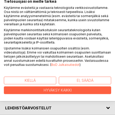
KUVAUS
Tietosuojasi on meille tärkeä
Käytämme evästeitä ja vastaavia teknologioita verkkosivustollamme.
Osa niistä on välttämättömiä ja teknisesti tarpeellisia. Lisäksi
Sosialistinen lasten aapinen eli Alkuoppia lapsille ilmestyi
käytämme analyysimenetelmiä (esim. evästeitä tai sormenjälkiä sekä
alun perin Kanadan Ontariossa vuonna 1906. Suomessa
palvelinpuolen seurantaa) mitataksemme, kuinka usein sivustollamme
vieraillaan ja kuinka sitä käytetään.
teos julkaistiin neljä vuotta myöhemmin. Kirjasen tekijä oli
Käytämme markkinointitarkoituksiin seurantateknologioita kuten
Moses Hahl (1879-1928), amerikansuomalainen
palvelinpuolen seurantaa sekä kolmansien osapuolien palveluita,
työväenliikkeeseen kuulunut toimittaja ja kirjailija.
joiden kautta voidaan käyttää laiteriippuvaisia evästeitä, sormenjälkiä,
Sosialistisessa lasten aapisessa näkyvät hyvin Hahlin
seurantapikseleitä ja IP-osoitteita.
pappisvastaisuus sekä ankara hyväosaisten arvostelu.
Upotamme lisäksi kolmansien osapuolten sisältöä (esim.
videoalustoja). Emme voi vaikuttaa kolmannen osapuolen suorittamaan
tietojen jatkokäsittelyyn tai mahdolliseen seurantaan. Asetuksillasi
Sosialistinen lasten aapinen ilmestyi vuonna 1977
annat suostumuksen edellä kuvattuihin prosesseihin. Vastaisuudessa
Sosialidemokraattisen nuorison keskusliiton julkaisemana
voit peruuttaa suostumuksesi. (
BoD Julkaisutiedot
)
uusintalaitoksena. Tähän Helmivyön laitokseen teoksen
fraktuuralla julkaistut osuudet on painettu myös
helpompilukuisella antiikvalla.
KIELLÄ
EI, SÄÄDÄ
HYVÄKSY KAIKKI
KIRJAILIJA
LEHDISTÖARVOSTELUT