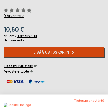
Arvostelu::
0%
0
Arvostelua
10,50 €
sis. alv. /
Toimituskulut
Heti saatavilla
LISÄÄ OSTOSKORIIN
Lisää muistilistalle
Arvostele tuote
Tietosuojakäytäntö