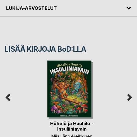
LUKIJA-ARVOSTELUT
LISÄÄ KIRJOJA B
o
D:LLA
Höhelö ja Huuhilo -
Insuliiniavain
Miia Lång-Heikkinen