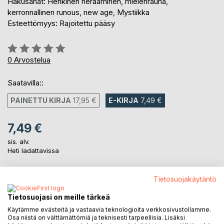
Hakusanat: Henkinen herääminen, mielenrauha,
kerronnallinen runous, new age, Mystiikka
Esteettömyys: Rajoitettu pääsy
Arvostelu::
0%
0
Arvostelua
Saatavilla::
PAINETTU KIRJA
17,95 €
E-KIRJA
7,49 €
7,49 €
sis. alv.
Heti ladattavissa
Tietosuojakäytäntö
LISÄÄ OSTOSKORIIN
Tietosuojasi on meille tärkeä
Käytämme evästeitä ja vastaavia teknologioita verkkosivustollamme.
Lisää muistilistalle
Osa niistä on välttämättömiä ja teknisesti tarpeellisia. Lisäksi