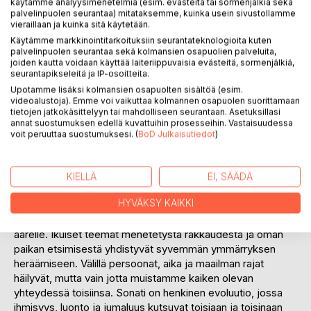
Arvostele tuote
käytämme analyysimenetelmiä (esim. evästeitä tai sormenjälkiä sekä
palvelinpuolen seurantaa) mitataksemme, kuinka usein sivustollamme
vieraillaan ja kuinka sitä käytetään.
Käytämme markkinointitarkoituksiin seurantateknologioita kuten
palvelinpuolen seurantaa sekä kolmansien osapuolien palveluita,
joiden kautta voidaan käyttää laiteriippuvaisia evästeitä, sormenjälkiä,
seurantapikseleitä ja IP-osoitteita.
Upotamme lisäksi kolmansien osapuolten sisältöä (esim.
videoalustoja). Emme voi vaikuttaa kolmannen osapuolen suorittamaan
KUVAUS
tietojen jatkokäsittelyyn tai mahdolliseen seurantaan. Asetuksillasi
annat suostumuksen edellä kuvattuihin prosesseihin. Vastaisuudessa
voit peruuttaa suostumuksesi. (
BoD Julkaisutiedot
)
Taulu roikkuu vinossa käytävän seinällä.
Vuoristo nyrjähti kyljelleen.
Valkopääkotka laskeutui porraskaiteelle.
KIELLÄ
EI, SÄÄDÄ
HYVÄKSY KAIKKI
Sonati on kiehtova kokoelma proosarunoja, joka vie lukijan
unenomaisiin todellisuuksiin mystiikan ja henkisen tiedon
äärelle. Ikuiset teemat menetetystä rakkaudesta ja oman
paikan etsimisestä yhdistyvät syvemmän ymmärryksen
heräämiseen. Välillä persoonat, aika ja maailman rajat
häilyvät, mutta vain jotta muistamme kaiken olevan
yhteydessä toisiinsa. Sonati on henkinen evoluutio, jossa
ihmisyys, luonto ja jumaluus kutsuvat toisiaan ja toisinaan