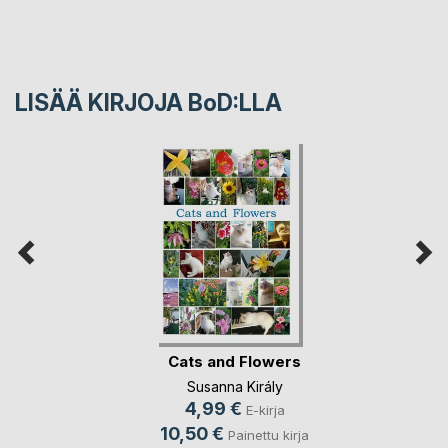
LISÄÄ KIRJOJA B
o
D:LLA
Cats and Flowers
Susanna Király
4,99 €
E-kirja
10,50 €
Painettu kirja