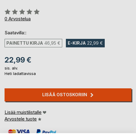
Arvostelu::
0%
0
Arvostelua
Saatavilla::
PAINETTU KIRJA
46,95 €
E-KIRJA
22,99 €
22,99 €
sis. alv.
Heti ladattavissa
LISÄÄ OSTOSKORIIN
Lisää muistilistalle
Arvostele tuote