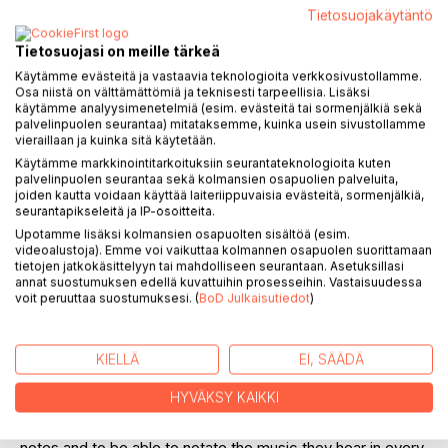
Tietosuojakäytäntö
Tietosuojasi on meille tärkeä
Käytämme evästeitä ja vastaavia teknologioita verkkosivustollamme.
Osa niistä on välttämättömiä ja teknisesti tarpeellisia. Lisäksi
KUVAUS
käytämme analyysimenetelmiä (esim. evästeitä tai sormenjälkiä sekä
palvelinpuolen seurantaa) mitataksemme, kuinka usein sivustollamme
vieraillaan ja kuinka sitä käytetään.
Many students find music theory and ear-training difficult.
Käytämme markkinointitarkoituksiin seurantateknologioita kuten
palvelinpuolen seurantaa sekä kolmansien osapuolien palveluita,
During the 1990s, in connection with my licentiate thesis
joiden kautta voidaan käyttää laiteriippuvaisia evästeitä, sormenjälkiä,
seurantapikseleitä ja IP-osoitteita.
"Solfège in the Computer Classroom" (2000), I initiated a
Upotamme lisäksi kolmansien osapuolten sisältöä (esim.
research project which focused on learning outcomes in
videoalustoja). Emme voi vaikuttaa kolmannen osapuolen suorittamaan
middle-grade and higher-level classes, and started to
tietojen jatkokäsittelyyn tai mahdolliseen seurantaan. Asetuksillasi
develop a CAI method for teaching and learning music
annat suostumuksen edellä kuvattuihin prosesseihin. Vastaisuudessa
voit peruuttaa suostumuksesi. (
BoD Julkaisutiedot
)
theory and ear-training.
According to Zoltán Kodály (1911) the goal is not impart
KIELLÄ
EI, SÄÄDÄ
concepts and knowledge, but first of all, training: "The only
authentic aim of music theory teaching and learning is not
HYVÄKSY KAIKKI
to make known concepts and knowledge, but first of all
training. We must help our pupils to learn sight-reading from
notes and to be able to notate the music they hear in every