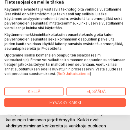
Tietosuojasi on meille tärkeä
Käytämme evästeitä ja vastaavia teknologioita verkkosivustollamme.
Osa niistä on välttämättömiä ja teknisesti tarpeellisia. Lisäksi
KUVAUS
käytämme analyysimenetelmiä (esim. evästeitä tai sormenjälkiä sekä
palvelinpuolen seurantaa) mitataksemme, kuinka usein sivustollamme
vieraillaan ja kuinka sitä käytetään.
Sointulan Eläkkeensaajat ry on keskikokoinen ja keski-
Käytämme markkinointitarkoituksiin seurantateknologioita kuten
palvelinpuolen seurantaa sekä kolmansien osapuolien palveluita,
ikäinen eläkeläisjärjestö. Sen toiminta pyrkii tuomaan
joiden kautta voidaan käyttää laiteriippuvaisia evästeitä, sormenjälkiä,
ikäihmisiä kodeistaan yhdessäoloon ja näin parantamaan
seurantapikseleitä ja IP-osoitteita.
heidän elämänlaatuaan. Tämä kertomus valottaa
Upotamme lisäksi kolmansien osapuolten sisältöä (esim.
yhdistyksen haasteita, joita ikääntyneiden ja eri taustoista
videoalustoja). Emme voi vaikuttaa kolmannen osapuolen suorittamaan
tulevien ihmisten näkemysten erilaisuudesta syntyy
tietojen jatkokäsittelyyn tai mahdolliseen seurantaan. Asetuksillasi
annat suostumuksen edellä kuvattuihin prosesseihin. Vastaisuudessa
väistämättä sanomista.
voit peruuttaa suostumuksesi. (
BoD Julkaisutiedot
)
Sointulan Eläkkeensaajien suurin voimavara on Seuratalo,
joka on monen harrastuskerhon kotipesä. Sointulan
kaupunki ei tunnista vapaaehtoistyön arvoa ja haluaa ajaa
KIELLÄ
EI, SÄÄDÄ
yhdistyksen pois, koska suojellun kiinteistön korjauskulut
tuottavat suurta huolta.
HYVÄKSY KAIKKI
Neljä kaverusta miettivät Tiistaikerhon ennakkokahveilla
laajoja yhteiskunnallisia asioita, parisuhdeasioita ja
kaupungin toiminnan järjettömyyttä. Kaikki ovat
yhdistystoiminnan konkareita ja vankkoja puolueen