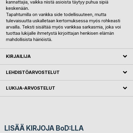
kannattajia, vaikka niistä asioista täytyy puhua sipiä
keskenään.
Tapahtumilla on vankka side todellisuuteen, mutta
tulevaisuutta uskalletaan kertomuksessa myös rohkeasti
arvailla. Teksti sisältää myös vankkaa sarkasmia, joka voi
tuottaa lukijalle ihmetystä kirjoittajan henkisen elämän
mahdollisista häiriöistä.
KIRJAILIJA
LEHDISTÖARVOSTELUT
LUKIJA-ARVOSTELUT
LISÄÄ KIRJOJA B
o
D:LLA