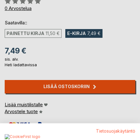
0%
0
Arvostelua
Saatavilla::
PAINETTU KIRJA
11,50 €
E-KIRJA
7,49 €
7,49 €
sis. alv.
Heti ladattavissa
LISÄÄ OSTOSKORIIN
Lisää muistilistalle
Arvostele tuote
Tietosuojakäytäntö