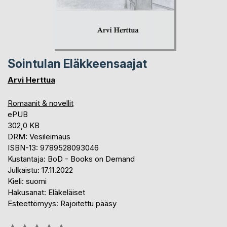
Sointulan Eläkkeensaajat
Arvi Herttua
Romaanit & novellit
ePUB
302,0 KB
DRM: Vesileimaus
ISBN-13: 9789528093046
Kustantaja: BoD - Books on Demand
Julkaistu: 17.11.2022
Kieli: suomi
Hakusanat: Eläkeläiset
Esteettömyys: Rajoitettu pääsy
Arvostelu::