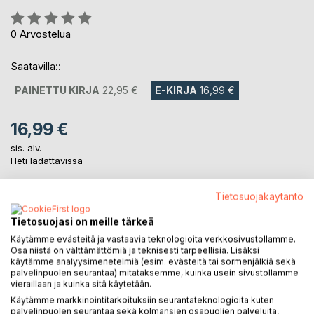
Arvostelu::
0%
0
Arvostelua
Saatavilla::
PAINETTU KIRJA
22,95 €
E-KIRJA
16,99 €
16,99 €
sis. alv.
Heti ladattavissa
Tietosuojakäytäntö
LISÄÄ OSTOSKORIIN
Tietosuojasi on meille tärkeä
Käytämme evästeitä ja vastaavia teknologioita verkkosivustollamme.
Lisää muistilistalle
Osa niistä on välttämättömiä ja teknisesti tarpeellisia. Lisäksi
käytämme analyysimenetelmiä (esim. evästeitä tai sormenjälkiä sekä
Arvostele tuote
palvelinpuolen seurantaa) mitataksemme, kuinka usein sivustollamme
vieraillaan ja kuinka sitä käytetään.
Käytämme markkinointitarkoituksiin seurantateknologioita kuten
palvelinpuolen seurantaa sekä kolmansien osapuolien palveluita,