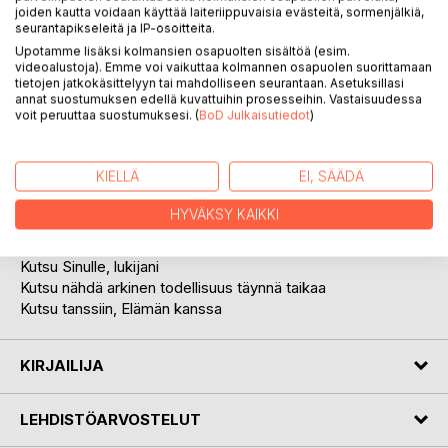
joiden kautta voidaan käyttää laiteriippuvaisia evästeitä, sormenjälkiä,
seurantapikseleitä ja IP-osoitteita.
Upotamme lisäksi kolmansien osapuolten sisältöä (esim.
videoalustoja). Emme voi vaikuttaa kolmannen osapuolen suorittamaan
KUVAUS
tietojen jatkokäsittelyyn tai mahdolliseen seurantaan. Asetuksillasi
annat suostumuksen edellä kuvattuihin prosesseihin. Vastaisuudessa
voit peruuttaa suostumuksesi. (
BoD Julkaisutiedot
)
38 vuotta, 38 runoa
Vuosi elämästäni
KIELLÄ
EI, SÄÄDÄ
Erilainen matkakertomus
Äänen avaus
HYVÄKSY KAIKKI
Ikiaikainen feminiini viisaus kiedottuna sanojen vajavaiseen
olomuotoon
Kutsu Sinulle, lukijani
Kutsu nähdä arkinen todellisuus täynnä taikaa
Kutsu tanssiin, Elämän kanssa
KIRJAILIJA
LEHDISTÖARVOSTELUT