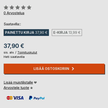
Arvostelu::
0%
0
Arvostelua
Saatavilla::
PAINETTU KIRJA
37,90 €
E-KIRJA
13,99 €
37,90 €
sis. alv. /
Toimituskulut
Heti saatavilla
LISÄÄ OSTOSKORIIN
Lisää muistilistalle
Arvostele tuote