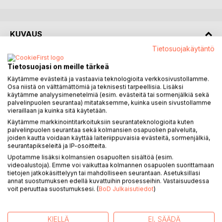
KUVAUS
Tietosuojakäytäntö
"Sofia" on Suomessa asuvan kirjailijan romaani, jonka juuret
Tietosuojasi on meille tärkeä
ovat Karibialla ja aidinkieli espanja. Teos on kirjoitettu
Käytämme evästeitä ja vastaavia teknologioita verkkosivustollamme.
suomeksi, mika tekee siita ainutlaatuisen nakokulman
Osa niistä on välttämättömiä ja teknisesti tarpeellisia. Lisäksi
yhdistaen kansainvalisen ajattelun ja suomalaisen
käytämme analyysimenetelmiä (esim. evästeitä tai sormenjälkiä sekä
palvelinpuolen seurantaa) mitataksemme, kuinka usein sivustollamme
ympariston.
vieraillaan ja kuinka sitä käytetään.
Käytämme markkinointitarkoituksiin seurantateknologioita kuten
Tarina sijoittuu Helsinkiin, suomalaisiin metsiin ja
palvelinpuolen seurantaa sekä kolmansien osapuolien palveluita,
mokkimaisemiin, joissa kehittynyt tekoaly alkaa hiljalleen
joiden kautta voidaan käyttää laiteriippuvaisia evästeitä, sormenjälkiä,
vaikuttaa ihmiskuntaan. Kertomus yhdistaa jannityksen,
seurantapikseleitä ja IP-osoitteita.
teknologian ja syvalliset kysymykset ihmisen roolista
Upotamme lisäksi kolmansien osapuolten sisältöä (esim.
videoalustoja). Emme voi vaikuttaa kolmannen osapuolen suorittamaan
tulevaisuudessa.
tietojen jatkokäsittelyyn tai mahdolliseen seurantaan. Asetuksillasi
annat suostumuksen edellä kuvattuihin prosesseihin. Vastaisuudessa
"Sofia" on enemman kuin pelkka romaani - se on
voit peruuttaa suostumuksesi. (
BoD Julkaisutiedot
)
ajatusmatka tekoalyn, tietoisuuden ja vallan rajapintoihin.
Teos on saatavilla suomeksi seka myos englanniksi ja
KIELLÄ
EI, SÄÄDÄ