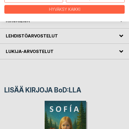
espanjaksi.
HYVÄKSY KAIKKI
KIRJAILIJA
LEHDISTÖARVOSTELUT
LUKIJA-ARVOSTELUT
LISÄÄ KIRJOJA B
o
D:LLA