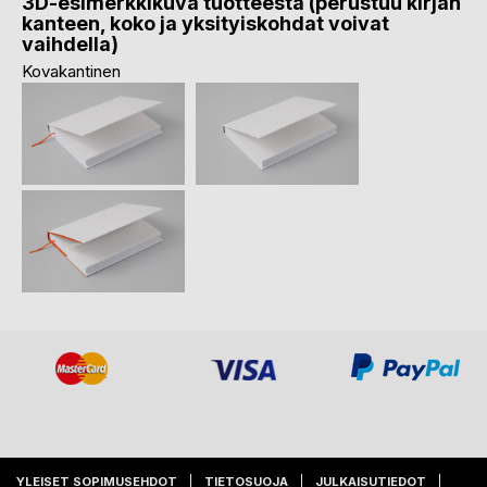
3D-esimerkkikuva tuotteesta (perustuu kirjan
kanteen, koko ja yksityiskohdat voivat
vaihdella)
Kovakantinen
YLEISET SOPIMUSEHDOT
TIETOSUOJA
JULKAISUTIEDOT