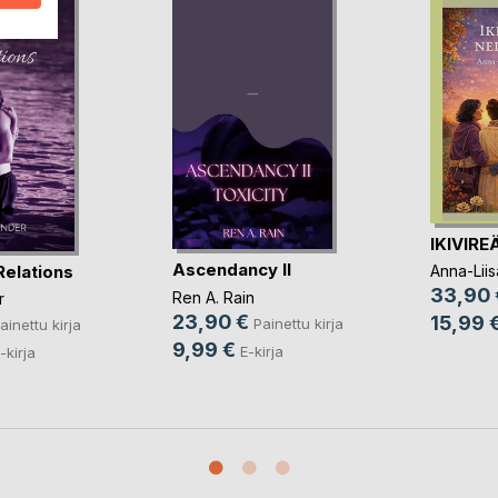
IKIVIRE
Ascendancy II
Relations
Anna-Liis
33,90 
Ren A. Rain
r
23,90 €
15,99 
Painettu kirja
ainettu kirja
9,99 €
E-kirja
-kirja