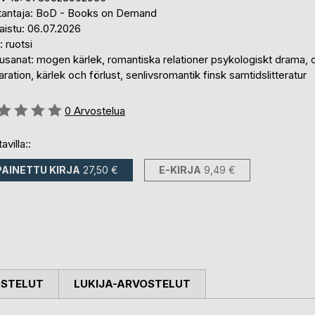
tantaja: BoD - Books on Demand
aistu: 06.07.2026
i: ruotsi
usanat: mogen kärlek, romantiska relationer psykologiskt drama, 
ration, kärlek och förlust, senlivsromantik finsk samtidslitteratur
stelu::
0
Arvostelua
avilla::
PAINETTU KIRJA
27,50 €
E-KIRJA
9,49 €
OSTELUT
LUKIJA-ARVOSTELUT