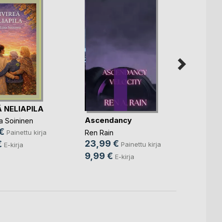
Ä NELIAPILA
Elämä 
Ascendancy
a Soininen
Tauno
€
18,9
Ren Rain
Painettu kirja
23,99 €
€
12,9
Painettu kirja
E-kirja
9,99 €
E-kirja