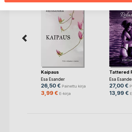
un vuori
la
Kaipaus
Tattered 
nettu kirja
Esa Esander
Esa Esande
26,50 €
27,00 €
Painettu kirja
P
3,99 €
13,99 €
E-kirja
E