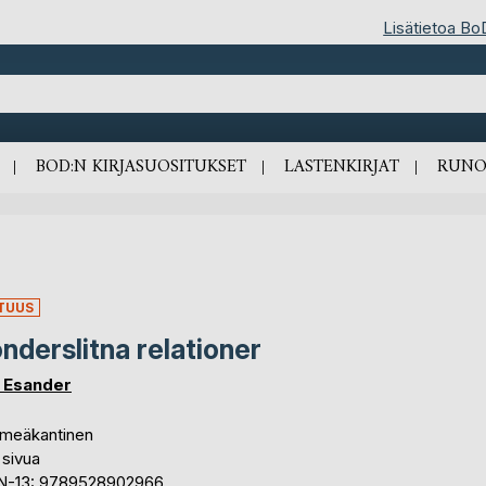
Lisätietoa Bo
BOD:N KIRJASUOSITUKSET
LASTENKIRJAT
RUNO
TUUS
nderslitna relationer
 Esander
meäkantinen
 sivua
N-13: 9789528902966