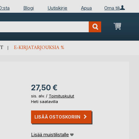
D:sta
Blogi
Uutiskirje
Apua
Oma tili
Ostosko
T
E-KIRJATARJOUKSIA %
27,50 €
sis. alv. /
Toimituskulut
Heti saatavilla
LISÄÄ OSTOSKORIIN
Lisää muistilistalle