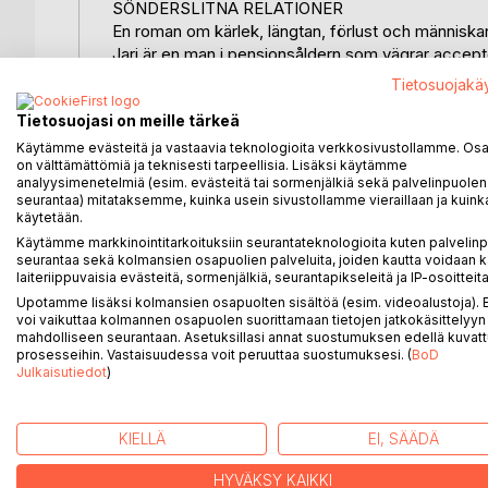
SÖNDERSLITNA RELATIONER
En roman om kärlek, längtan, förlust och människa
Jari är en man i pensionsåldern som vägrar accepte
äktenskap, en skilsmässa och en rad smärtsamma r
Tietosuojakä
människor längtar efter kärlek, förståelse och nå
Tietosuojasi on meille tärkeä
När Jari kastar sig in i den moderna dejtingsvärlde
väcker känslor han trodde hade försvunnit för allt
Käytämme evästeitä ja vastaavia teknologioita verkkosivustollamme. Osa 
on välttämättömiä ja teknisesti tarpeellisia. Lisäksi käytämme
till en passionerad och komplicerad resa genom ho
analyysimenetelmiä (esim. evästeitä tai sormenjälkiä sekä palvelinpuolen
Samtidigt tvingas Jari konfrontera sitt förflutna: 
seurantaa) mitataksemme, kuinka usein sivustollamme vieraillaan ja kuinka
familjerelationer och de val som format hans liv. Ge
käytetään.
som vägrar ge upp drömmen om att bli älskad.
Käytämme markkinointitarkoituksiin seurantateknologioita kuten palvelin
Sönderslitna relationer är en stark och känslomäs
seurantaa sekä kolmansien osapuolien palveluita, joiden kautta voidaan k
laiteriippuvaisia evästeitä, sormenjälkiä, seurantapikseleitä ja IP-osoitteita
mening i livets senare skeden. Romanen rör sig mel
Upotamme lisäksi kolmansien osapuolten sisältöä (esim. videoalustoja)
den eviga frågan, hur många gånger vågar man öppn
voi vaikuttaa kolmannen osapuolen suorittamaan tietojen jatkokäsittelyyn 
En gripande roman om kärlekens pris och om hopp
mahdolliseen seurantaan. Asetuksillasi annat suostumuksen edellä kuvatt
prosesseihin. Vastaisuudessa voit peruuttaa suostumuksesi. (
BoD
Julkaisutiedot
)
LISÄÄ KIRJOJA B
o
D:L
KIELLÄ
EI, SÄÄDÄ
HYVÄKSY KAIKKI