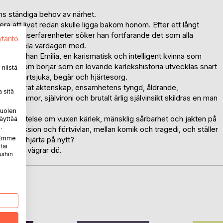
ns ständiga behov av närhet.
ra att livet redan skulle ligga bakom honom. Efter ett långt
elationserfarenheter söker han fortfarande det som alla
ytäntö
gon att dela vardagen med.
n möter han Emilia, en karismatisk och intelligent kvinna som
id. Det som börjar som en lovande kärlekshistoria utvecklas snart
niistä
pp, svartsjuka, begär och hjärtesorg.
ett havererat äktenskap, ensamhetens tyngd, åldrande,
 sitä
nom humor, självironi och brutalt ärlig självinsikt skildras en man
puolen
sig berättelse om vuxen kärlek, mänsklig sårbarhet och jakten på
äyttää
.
lan passion och förtvivlan, mellan komik och tragedi, och ställer
. Emme
a sitt hjärta på nytt?
tai
et som vägrar dö.
uihin
LA