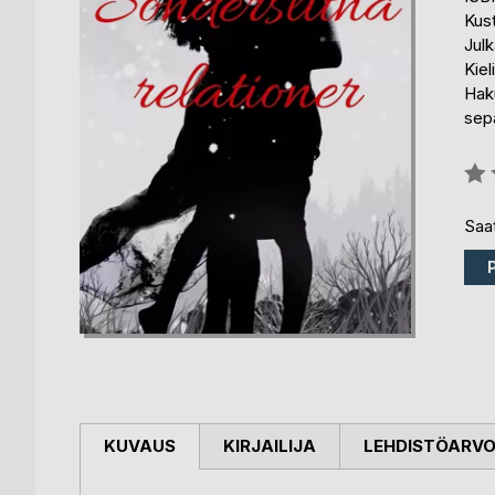
Kus
Julk
Kiel
Hak
sepa
Arvo
0%
Saat
KUVAUS
KIRJAILIJA
LEHDISTÖARV