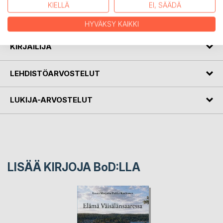
KIELLÄ
EI, SÄÄDÄ
Tositarina toivosta ja epätoivosta, elämästä ajalta, jota
emme halua takaisin.
HYVÄKSY KAIKKI
KIRJAILIJA
LEHDISTÖARVOSTELUT
LUKIJA-ARVOSTELUT
LISÄÄ KIRJOJA B
o
D:LLA