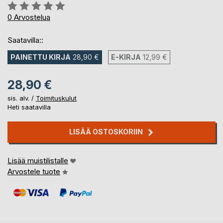
Arvostelu::
0%
0
Arvostelua
Saatavilla::
PAINETTU KIRJA
28,90 €
E-KIRJA
12,99 €
28,90 €
sis. alv. /
Toimituskulut
Heti saatavilla
LISÄÄ OSTOSKORIIN
Lisää muistilistalle
Arvostele tuote