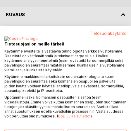
KUVAUS
Kuopion sotasairaala, talvisota 1940. Sairaanhoi-tajaoppilas
Tietosuojakäytäntö
Ipa kylvettää haavoittunutta vänrikkiä.
Tämä on vain yksi kohtaaminen monista, mutta se ei unohdu
Tietosuojasi on meille tärkeä
kummaltakaan. Kun miehet palaavat jatkosodan rintamalle ja
Käytämme evästeitä ja vastaavia teknologioita verkkosivustollamme.
naiset jatkavat työtään sotasairaaloissa, heidän välillään
Osa niistä on välttämättömiä ja teknisesti tarpeellisia. Lisäksi
käytämme analyysimenetelmiä (esim. evästeitä tai sormenjälkiä sekä
kulkevat kirjeet - lähes ainoa yhteys sodan myllerryksessä.
palvelinpuolen seurantaa) mitataksemme, kuinka usein sivustollamme
Kirjeet kulkevat Oulusta Kellokoskelle yhdessä yössä,
vieraillaan ja kuinka sitä käytetään.
mutta Ipan ja Kalevin tie toisiinsa kestää kuusi pitkää ja
Käytämme markkinointitarkoituksiin seurantateknologioita kuten
katkeraa vuotta. Ipa hoitaa haavoittuneita Kuopiossa,
palvelinpuolen seurantaa sekä kolmansien osapuolien palveluita,
joiden kautta voidaan käyttää laiteriippuvaisia evästeitä, sormenjälkiä,
Iisalmessa, Tiurussa, Viipurissa ja Äänislinnassa. Kalevi
seurantapikseleitä ja IP-osoitteita.
hyökkää Kannaksella ja puolustaa Äyräpäässä. He tapaavat
Upotamme lisäksi kolmansien osapuolten sisältöä (esim.
vain muutaman kerran, mutta kirjeet pitävät välillä
videoalustoja). Emme voi vaikuttaa kolmannen osapuolen suorittamaan
lepattavaakin liekkiä yllä.
tietojen jatkokäsittelyyn tai mahdolliseen seurantaan. Asetuksillasi
Sodan päättyminen ei tuo rauhaa sydämiin. Vanhentuneet
annat suostumuksen edellä kuvattuihin prosesseihin. Vastaisuudessa
voit peruuttaa suostumuksesi. (
BoD Julkaisutiedot
)
nuoret etsivät uutta suuntaa elämälle traumojen ja mene-
tysten keskellä. Mutta rakkaus löytää tiensä - jopa sodan
särkemien sydämien välillä.