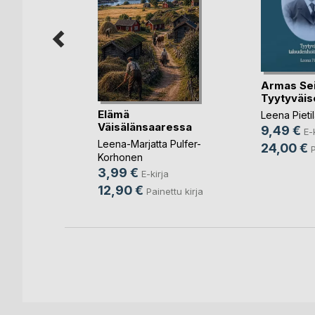
Armas Seil
n kirjaa
Tyytyväise
Elämä
Leena Pieti
rja
Väisälänsaaressa
9,49 €
E-
nettu kirja
Leena-Marjatta Pulfer-
24,00 €
P
Korhonen
3,99 €
E-kirja
12,90 €
Painettu kirja