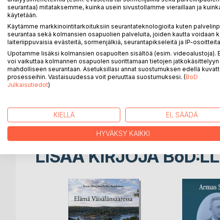
seurantaa) mitataksemme, kuinka usein sivustollamme vieraillaan ja kuinka
käytetään.
Kun kirjeenvaihto alkaa, eletään toukokuun loppua
laajenee. Saksan armeijan joukot etenevät kohti Pa
Käytämme markkinointitarkoituksiin seurantateknologioita kuten palvelin
seurantaa sekä kolmansien osapuolien palveluita, joiden kautta voidaan k
päivänä jona Saksan 6. armeija antautuu Stalingra
laiteriippuvaisia evästeitä, sormenjälkiä, seurantapikseleitä ja IP-osoitteita
itärintamalla alkaa.
Upotamme lisäksi kolmansien osapuolten sisältöä (esim. videoalustoja)
Eva Tudeer on 25-vuotias musiikinopiskelija, jonka
voi vaikuttaa kolmannen osapuolen suorittamaan tietojen jatkokäsittelyyn 
kylään Syvärille. Miehitetyssä Itä-Karjalassa hän
mahdolliseen seurantaan. Asetuksillasi annat suostumuksen edellä kuvatt
prosesseihin. Vastaisuudessa voit peruuttaa suostumuksesi. (
BoD
Lauri O. Th. Tudeerin ja Maija Åkerman-Tudeerin kirj
Julkaisutiedot
)
tuntoja, jotka suhtautuvat kriittisesti kansallissos
Isä kirjoittaa Evalle myös työstään Helsingin yliop
nylkemistä?" isä kysyy, kun kirjastoon alkaa saapua 
KIELLÄ
EI, SÄÄDÄ
HYVÄKSY KAIKKI
LISÄÄ KIRJOJA B
o
D:L