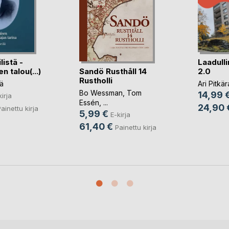
istä -
Laadull
Sandö Rusthåll 14
n talou(...)
2.0
Rustholli
lä
Ari Pitkär
Bo Wessman
,
Tom
14,99 
kirja
Essén
, ...
24,90 
ainettu kirja
5,99 €
E-kirja
61,40 €
Painettu kirja