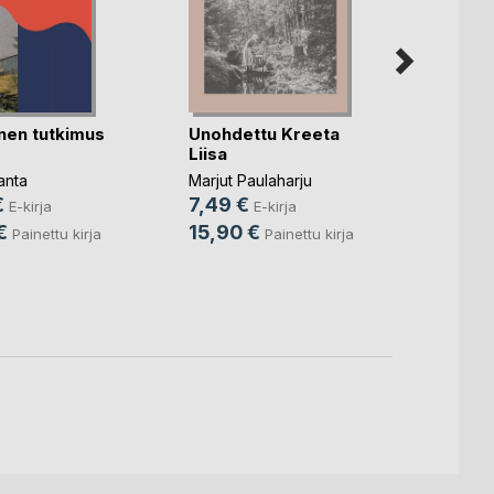
inen tutkimus
Unohdettu Kreeta
Lakio
Liisa
Mikko 
anta
Marjut Paulaharju
Korte
, .
€
7,49 €
E-kirja
E-kirja
34,9
€
15,90 €
Painettu kirja
Painettu kirja
74,9