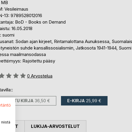
9 MB
: Vesileimaus
N-13: 9789528012016
tantaja: BoD - Books on Demand
aistu: 16.05.2018
i: suomi
usanat: Sodan ajan kirjeet, Rintamalottana Aunuksessa, Suomalai
styneistön suhde kansallissosialismiin, Jatkosota 1941-1944, Suomi
sessa maailmansodassa
eettömyys: Rajoitettu pääsy
stelu::
0
Arvostelua
avilla::
PAINETTU KIRJA
36,50 €
E-KIRJA
25,99 €
ytäntö
niistä
OSTELUT
LUKIJA-ARVOSTELUT