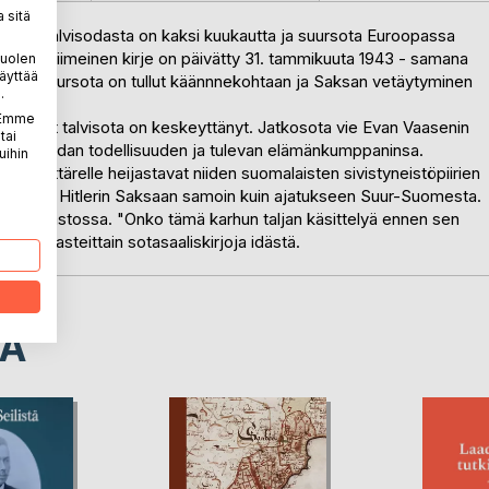
 sitä
 1940. Talvisodasta on kaksi kuukautta ja suursota Euroopassa
riisia. Viimeinen kirje on päivätty 31. tammikuuta 1943 - samana
puolen
äyttää
dissa. Suursota on tullut käännnekohtaan ja Saksan vetäytyminen
.
. Emme
 opinnot talvisota on keskeyttänyt. Jatkosota vie Evan Vaasenin
tai
 kohtaa sodan todellisuuden ja tulevan elämänkumppaninsa.
uihin
eet tyttärelle heijastavat niiden suomalaisten sivistyneistöpiirien
ialismiin ja Hitlerin Saksaan samoin kuin ajatukseen Suur-Suomesta.
iston kirjastossa. "Onko tämä karhun taljan käsittelyä ennen sen
vaunulasteittain sotasaaliskirjoja idästä.
LA