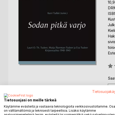
10,
DRM
ISB
Kus
Julk
Kiel
Hak
sivi
toi
Est
Arvo
0%
Saat
Tietosuojakä
Tietosuojasi on meille tärkeä
Käytämme evästeitä ja vastaavia teknologioita verkkosivustollamme. Osa 
KUVAUS
KIRJAILIJA
LEHDISTÖARV
on välttämättömiä ja teknisesti tarpeellisia. Lisäksi käytämme
analyysimenetelmiä (esim. evästeitä tai sormenjälkiä sekä palvelinpuolen