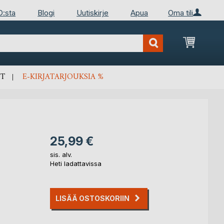
D:sta
Blogi
Uutiskirje
Apua
Oma tili
Ostosko
T
E-KIRJATARJOUKSIA %
25,99 €
sis. alv.
Heti ladattavissa
LISÄÄ OSTOSKORIIN