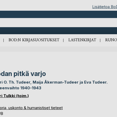
Lisätietoa Bo
BOD:N KIRJASUOSITUKSET
LASTENKIRJAT
RUNO
dan pitkä varjo
ri O. Th. Tudeer, Maija Åkerman-Tudeer ja Eva Tudeer.
jeenvaihto 1940-1943
i Tulkki (toim.)
oria, uskonto & humanistiset tieteet
UB