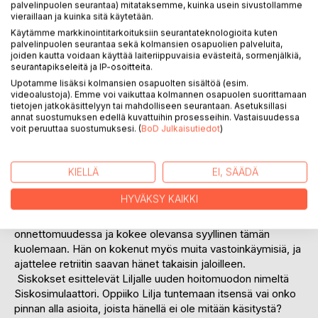
palvelinpuolen seurantaa) mitataksemme, kuinka usein sivustollamme
vieraillaan ja kuinka sitä käytetään.
Käytämme markkinointitarkoituksiin seurantateknologioita kuten
palvelinpuolen seurantaa sekä kolmansien osapuolien palveluita,
joiden kautta voidaan käyttää laiteriippuvaisia evästeitä, sormenjälkiä,
KUVAUS
seurantapikseleitä ja IP-osoitteita.
Upotamme lisäksi kolmansien osapuolten sisältöä (esim.
videoalustoja). Emme voi vaikuttaa kolmannen osapuolen suorittamaan
Siskosimulaattori on romaani luottamuksesta,
tietojen jatkokäsittelyyn tai mahdolliseen seurantaan. Asetuksillasi
epämukavuusalueelle menemisestä ja oman äänen
annat suostumuksen edellä kuvattuihin prosesseihin. Vastaisuudessa
löytämisestä.
voit peruuttaa suostumuksesi. (
BoD Julkaisutiedot
)
Jäälinjärven rannalla sijaitsee retriitti, jonka omistavat
KIELLÄ
EI, SÄÄDÄ
siskokset Maria, Tiina ja Anne. He haluavat auttaa erityisesti
sellaisia naisia, jotka ovat kokeneet henkilökohtaisen
HYVÄKSY KAIKKI
menetyksen, eivätkä pääse elämässä eteenpäin.
Lilja on lähiaikoina menettänyt isoisänsä auto-
onnettomuudessa ja kokee olevansa syyllinen tämän
kuolemaan. Hän on kokenut myös muita vastoinkäymisiä, ja
ajattelee retriitin saavan hänet takaisin jaloilleen.
Siskokset esittelevät Liljalle uuden hoitomuodon nimeltä
Siskosimulaattori. Oppiiko Lilja tuntemaan itsensä vai onko
pinnan alla asioita, joista hänellä ei ole mitään käsitystä?