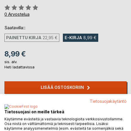
Arvostelu::
0%
0
Arvostelua
Saatavilla::
PAINETTU KIRJA
22,95 €
E-KIRJA
8,99 €
8,99 €
sis. alv.
Heti ladattavissa
LISÄÄ OSTOSKORIIN
Tietosuojakäytäntö
Lisää muistilistalle
Arvostele tuote
Tietosuojasi on meille tärkeä
Käytämme evästeitä ja vastaavia teknologioita verkkosivustollamme.
Osa niistä on välttämättömiä ja teknisesti tarpeellisia. Lisäksi
käytämme analyysimenetelmiä (esim. evästeitä tai sormenjälkiä sekä