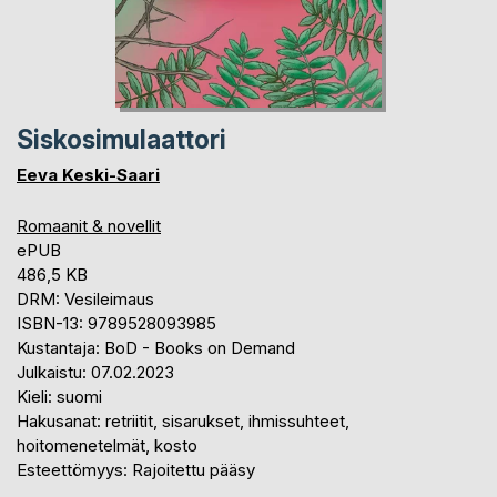
Siskosimulaattori
Eeva Keski-Saari
Romaanit & novellit
ePUB
486,5 KB
DRM: Vesileimaus
ISBN-13: 9789528093985
Kustantaja: BoD - Books on Demand
Julkaistu: 07.02.2023
Kieli: suomi
Hakusanat: retriitit, sisarukset, ihmissuhteet,
hoitomenetelmät, kosto
Esteettömyys: Rajoitettu pääsy