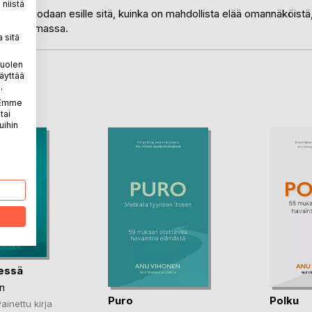
niistä
oja ja tuodaan esille sitä, kuinka on mahdollista elää omannäköistä
sa maailmassa.
 sitä
puolen
äyttää
LA
.
. Emme
tai
uihin
essä
n
Puro
Polku
ainettu kirja