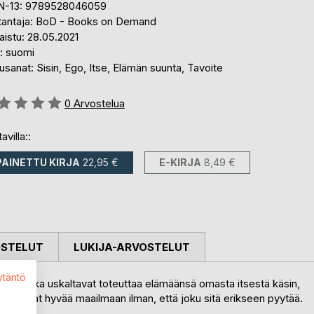
N-13: 9789528046059
tantaja: BoD - Books on Demand
aistu: 28.05.2021
i: suomi
sanat: Sisin, Ego, Itse, Elämän suunta, Tavoite
stelu::
0
Arvostelua
avilla::
PAINETTU KIRJA
22,95 €
E-KIRJA
8,49 €
OSTELUT
LUKIJA-ARVOSTELUT
ytäntö
isiä, jotka uskaltavat toteuttaa elämäänsä omasta itsestä käsin,
a luovat hyvää maailmaan ilman, että joku sitä erikseen pyytää.