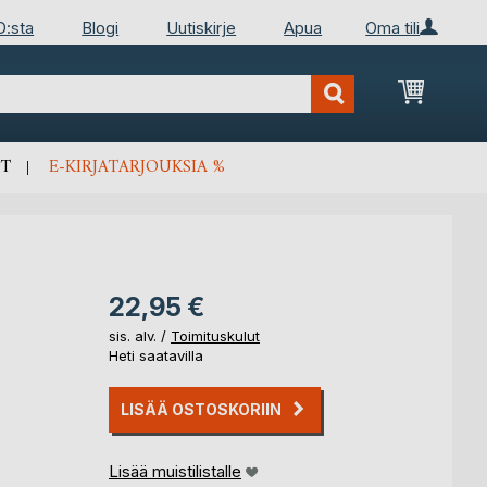
D:sta
Blogi
Uutiskirje
Apua
Oma tili
Ostosko
T
E-KIRJATARJOUKSIA %
22,95 €
sis. alv. /
Toimituskulut
Heti saatavilla
LISÄÄ OSTOSKORIIN
Lisää muistilistalle