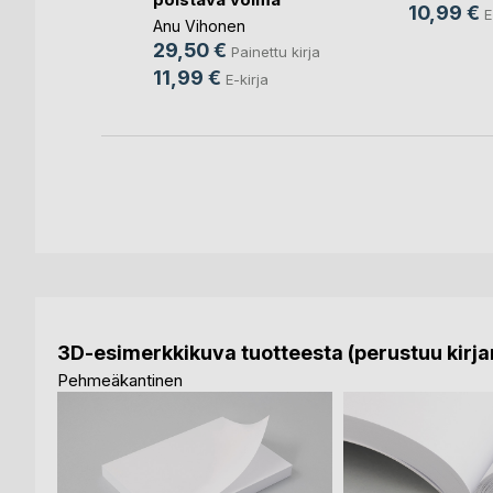
a
10,99 €
E
Anu Vihonen
ettu kirja
29,50 €
Painettu kirja
11,99 €
E-kirja
3D-esimerkkikuva tuotteesta (perustuu kirjan
Pehmeäkantinen