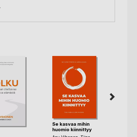
,
Se kasvaa mihin
Masen
huomio kiinnittyy
häpe