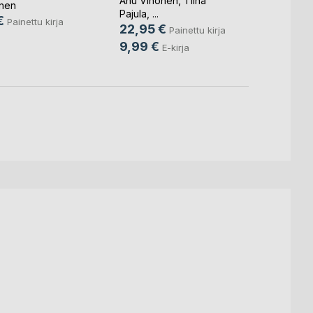
Anu Vihonen
,
Tiina
Jorma 
nen
Pajula
, ...
27,9
€
Painettu kirja
22,95 €
Painettu kirja
10,9
9,99 €
E-kirja