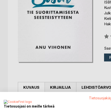
ISB
Kus
Julk
Kiel
Haku
Arvo
0%
Saat
KUVAUS
KIRJAILIJA
LEHDISTÖARV
Tietosuojakä
Maailma tarvitsee enemmän kaltaisiasi ihmisiä. Ihm
näkevät uusia mahdollisuuksia muutoksen keskellä j
Tietosuojasi on meille tärkeä