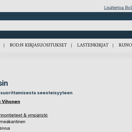
Lisätietoa Bo
BOD:N KIRJASUOSITUKSET
LASTENKIRJAT
RUNO
sin
 suorittamisesta seesteisyyteen
 Vihonen
nnontieteet & ympäristö
meäkantinen
sivua