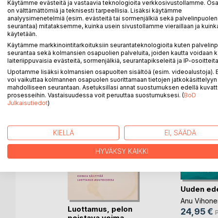
Käytämme evästeitä ja vastaavia teknologioita verkkosivustollamme. Osa 
Kirjassa käydään läpi suorittamiseen johtavia seikk
on välttämättömiä ja teknisesti tarpeellisia. Lisäksi käytämme
analyysimenetelmiä (esim. evästeitä tai sormenjälkiä sekä palvelinpuolen
seesteistä elämää yhä vaikeammin ennustettavas
seurantaa) mitataksemme, kuinka usein sivustollamme vieraillaan ja kuinka
käytetään.
Käytämme markkinointitarkoituksiin seurantateknologioita kuten palvelin
seurantaa sekä kolmansien osapuolien palveluita, joiden kautta voidaan k
LISÄÄ KIRJOJA B
o
D:L
laiteriippuvaisia evästeitä, sormenjälkiä, seurantapikseleitä ja IP-osoitteita
Upotamme lisäksi kolmansien osapuolten sisältöä (esim. videoalustoja)
voi vaikuttaa kolmannen osapuolen suorittamaan tietojen jatkokäsittelyyn 
mahdolliseen seurantaan. Asetuksillasi annat suostumuksen edellä kuvatt
prosesseihin. Vastaisuudessa voit peruuttaa suostumuksesi. (
BoD
Julkaisutiedot
)
KIELLÄ
EI, SÄÄDÄ
HYVÄKSY KAIKKI
Uuden ed
us ja
Anu Vihone
Luottamus, pelon
24,95 €
P
poistava voima