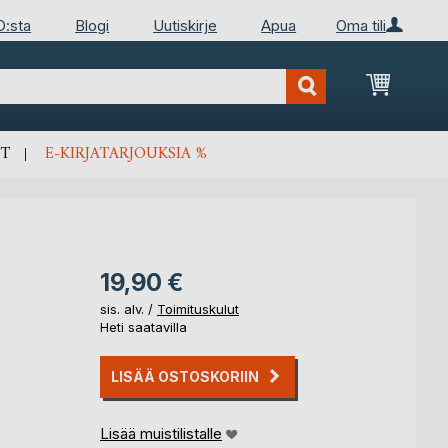
D:sta
Blogi
Uutiskirje
Apua
Oma tili
Ostosko
T
E-KIRJATARJOUKSIA %
19,90 €
sis. alv. /
Toimituskulut
Heti saatavilla
LISÄÄ OSTOSKORIIN
Lisää muistilistalle