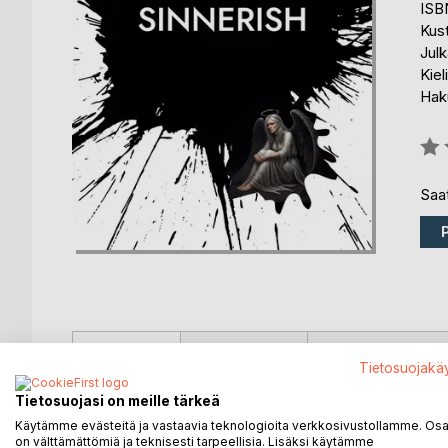
ISB
Kus
Julk
Kiel
Hak
Arvo
0%
Saat
KUVAUS
KIRJAILIJA
LEHDISTÖARV
Tietosuojakä
Tietosuojasi on meille tärkeä
This pictorial verse novel describes humankind as 
pictures are based on my experiential observation
Käytämme evästeitä ja vastaavia teknologioita verkkosivustollamme. Osa 
on välttämättömiä ja teknisesti tarpeellisia. Lisäksi käytämme