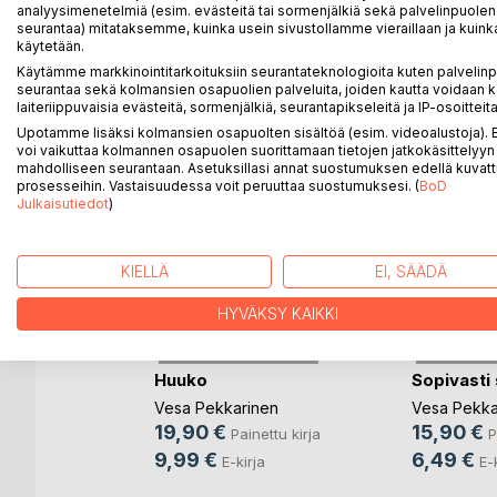
analyysimenetelmiä (esim. evästeitä tai sormenjälkiä sekä palvelinpuolen
seurantaa) mitataksemme, kuinka usein sivustollamme vieraillaan ja kuinka
käytetään.
LISÄÄ KIRJOJA B
o
D:L
Käytämme markkinointitarkoituksiin seurantateknologioita kuten palvelin
seurantaa sekä kolmansien osapuolien palveluita, joiden kautta voidaan k
laiteriippuvaisia evästeitä, sormenjälkiä, seurantapikseleitä ja IP-osoitteita
Upotamme lisäksi kolmansien osapuolten sisältöä (esim. videoalustoja)
voi vaikuttaa kolmannen osapuolen suorittamaan tietojen jatkokäsittelyyn 
mahdolliseen seurantaan. Asetuksillasi annat suostumuksen edellä kuvatt
prosesseihin. Vastaisuudessa voit peruuttaa suostumuksesi. (
BoD
Julkaisutiedot
)
KIELLÄ
EI, SÄÄDÄ
HYVÄKSY KAIKKI
Huuko
Sopivasti
ntekijän
Vesa Pekkarinen
Vesa Pekka
19,90 €
15,90 €
Painettu kirja
P
oitsu
9,99 €
6,49 €
E-kirja
E-
ettu kirja