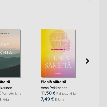
äkeitä
Pieniä säkeitä
Hiljai
karinen
Vesa Pekkarinen
Marian
€
11,50 €
29,9
Painettu kirja
Painettu kirja
7,49 €
12,9
E-kirja
E-kirja