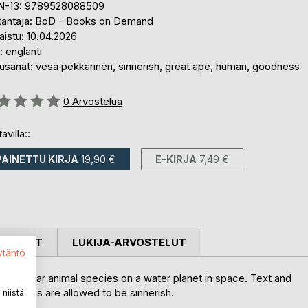
N-13: 9789528088509
tantaja: BoD - Books on Demand
aistu: 10.04.2026
i: englanti
usanat: vesa pekkarinen, sinnerish, great ape, human, goodness
stelu::
0
Arvostelua
avilla::
PAINETTU KIRJA
19,90 €
E-KIRJA
7,49 €
OSTELUT
LUKIJA-ARVOSTELUT
ytäntö
a peculiar animal species on a water planet in space. Text and
. Humans are allowed to be sinnerish.
niistä