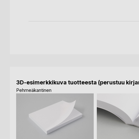
ja
3D-esimerkkikuva tuotteesta (perustuu kirjan
Pehmeäkantinen