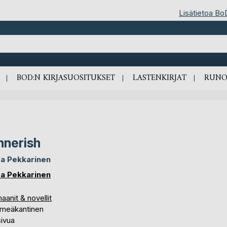
Lisätietoa Bo
BOD:N KIRJASUOSITUKSET
LASTENKIRJAT
RUNO
nnerish
a Pekkarinen
a Pekkarinen
anit & novellit
meäkantinen
sivua