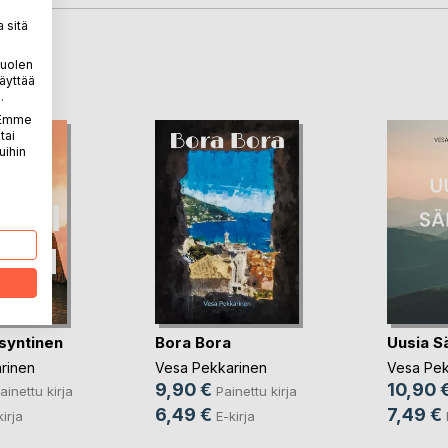
 sitä
LA
puolen
äyttää
.
. Emme
tai
uihin
 syntinen
Bora Bora
Uusia S
rinen
Vesa Pekkarinen
Vesa Pek
9,90 €
10,90 
ainettu kirja
Painettu kirja
6,49 €
7,49 €
kirja
E-kirja