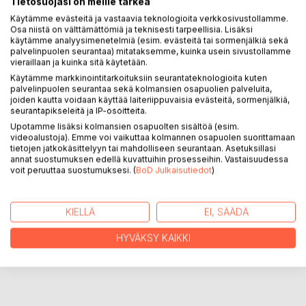
Tietosuojasi on meille tärkeä
Käytämme evästeitä ja vastaavia teknologioita verkkosivustollamme.
KUVAUS
Osa niistä on välttämättömiä ja teknisesti tarpeellisia. Lisäksi
käytämme analyysimenetelmiä (esim. evästeitä tai sormenjälkiä sekä
palvelinpuolen seurantaa) mitataksemme, kuinka usein sivustollamme
vieraillaan ja kuinka sitä käytetään.
Pako kotiseudulta, evakkomatkat ja uuden elämän
aloittaminen vaativat vahvaa uskoa ja toivoa selviämisestä.
Käytämme markkinointitarkoituksiin seurantateknologioita kuten
palvelinpuolen seurantaa sekä kolmansien osapuolien palveluita,
Tarinan Mairen iäkäs isoäiti ei enää jaksanut sopeutua uusiin
joiden kautta voidaan käyttää laiteriippuvaisia evästeitä, sormenjälkiä,
haasteisiin. Viimeiset vuotensa vanhainkodissa hän elää
seurantapikseleitä ja IP-osoitteita.
omissa maailmoissaan. Vai uskalsiko hän vihdoin kohdata
Upotamme lisäksi kolmansien osapuolten sisältöä (esim.
nuoruutensa rankat tositapahtumat?
videoalustoja). Emme voi vaikuttaa kolmannen osapuolen suorittamaan
tietojen jatkokäsittelyyn tai mahdolliseen seurantaan. Asetuksillasi
annat suostumuksen edellä kuvattuihin prosesseihin. Vastaisuudessa
voit peruuttaa suostumuksesi. (
BoD Julkaisutiedot
)
KIRJAILIJA
LEHDISTÖARVOSTELUT
KIELLÄ
EI, SÄÄDÄ
HYVÄKSY KAIKKI
LUKIJA-ARVOSTELUT