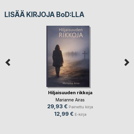
LISÄÄ KIRJOJA B
o
D:LLA
Hiljaisuuden rikkoja
Marianne Airas
29,93 €
Painettu kirja
12,99 €
E-kirja