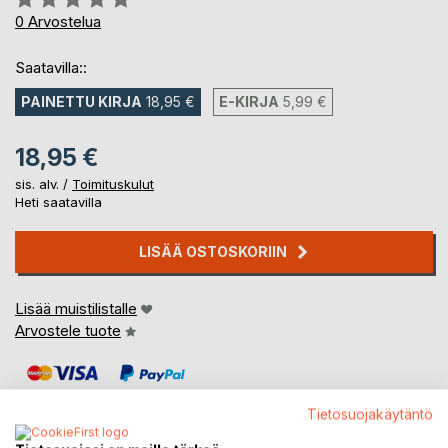
0%
0
Arvostelua
Saatavilla::
PAINETTU KIRJA
18,95 €
E-KIRJA
5,99 €
18,95 €
sis. alv. /
Toimituskulut
Heti saatavilla
LISÄÄ OSTOSKORIIN
Lisää muistilistalle
Arvostele tuote
Tietosuojakäytäntö