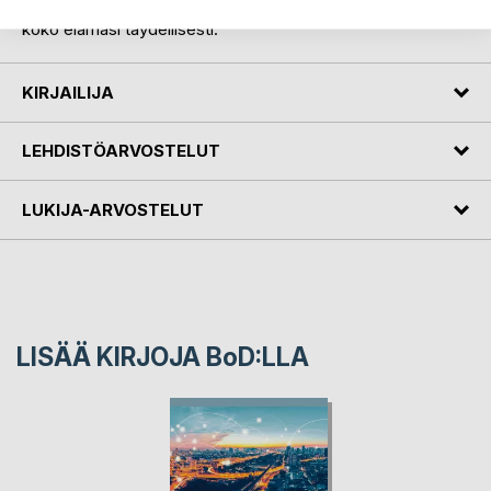
toisesta, laajemmasta näkökulmasta. Se tulee muuttamaan
koko elämäsi täydellisesti.
KIRJAILIJA
LEHDISTÖARVOSTELUT
LUKIJA-ARVOSTELUT
LISÄÄ KIRJOJA B
o
D:LLA