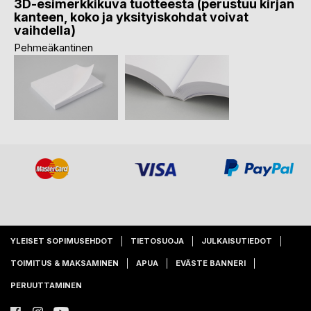
3D-esimerkkikuva tuotteesta (perustuu kirjan
kanteen, koko ja yksityiskohdat voivat
vaihdella)
Pehmeäkantinen
YLEISET SOPIMUSEHDOT
TIETOSUOJA
JULKAISUTIEDOT
TOIMITUS & MAKSAMINEN
APUA
EVÄSTE BANNERI
PERUUTTAMINEN