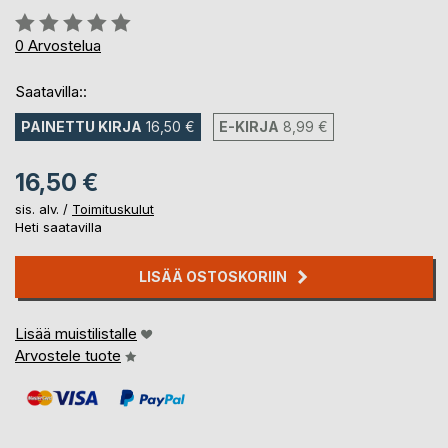
Arvostelu::
0%
0
Arvostelua
Saatavilla::
PAINETTU KIRJA
16,50 €
E-KIRJA
8,99 €
16,50 €
sis. alv. /
Toimituskulut
Heti saatavilla
LISÄÄ OSTOSKORIIN
Lisää muistilistalle
Arvostele tuote