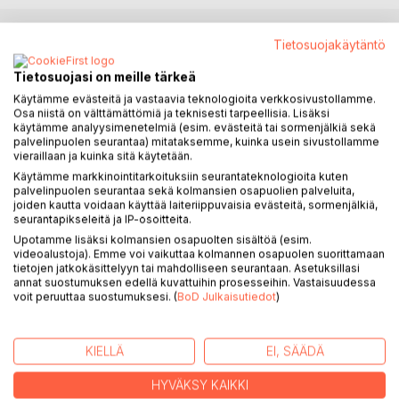
Tietosuojakäytäntö
KUVAUS
Tietosuojasi on meille tärkeä
Käytämme evästeitä ja vastaavia teknologioita verkkosivustollamme.
Useimmat ihmiset samaistuvat kehoonsa ja ajattelevat, että
Osa niistä on välttämättömiä ja teknisesti tarpeellisia. Lisäksi
se on kaikki mitä he ovat. Aivoissa tapahtuu kaikki ajattelu ja
käytämme analyysimenetelmiä (esim. evästeitä tai sormenjälkiä sekä
ohjaus, mitä ihmisen elämä tarvitsee. Ihminen on yhtä kuin
palvelinpuolen seurantaa) mitataksemme, kuinka usein sivustollamme
vieraillaan ja kuinka sitä käytetään.
keho. Kehon ulkopuolella ei ole mitään. Ihminen on erillinen
Käytämme markkinointitarkoituksiin seurantateknologioita kuten
toisesta ihmisestä. Jumala on epämääräinen voima jossain
palvelinpuolen seurantaa sekä kolmansien osapuolien palveluita,
ihmisen tavoittamattomissa. Ja niin edelleen.
joiden kautta voidaan käyttää laiteriippuvaisia evästeitä, sormenjälkiä,
Totuus on kuitenkin se, että sinä olet moniulotteinen
seurantapikseleitä ja IP-osoitteita.
tietoisuus. Olet olemassa tässä meidän maapallomme
Upotamme lisäksi kolmansien osapuolten sisältöä (esim.
ulottuvuudessa, mutta olet samaan aikaan olemassa usealla
videoalustoja). Emme voi vaikuttaa kolmannen osapuolen suorittamaan
tietojen jatkokäsittelyyn tai mahdolliseen seurantaan. Asetuksillasi
muullakin ulottuvuuden tasolla. Olet itse asiassa tietoisuus,
annat suostumuksen edellä kuvattuihin prosesseihin. Vastaisuudessa
joka on luonut itselleen kehon voidakseen kokea asioita
voit peruuttaa suostumuksesi. (
BoD Julkaisutiedot
)
tässä todellisuudessa.
Tämä kirja tarjoaa sinulle enemmän tietoa tietoisuudesta ja
sen monimuotoisesta olemassaolon muodoista. Jos pystyt
KIELLÄ
EI, SÄÄDÄ
tarkastelemaan näitä kysymyksiä siten, että sinulla on
"skeptinen, mutta avoin mieli", saatat alkaa ymmärtää asiaa
HYVÄKSY KAIKKI