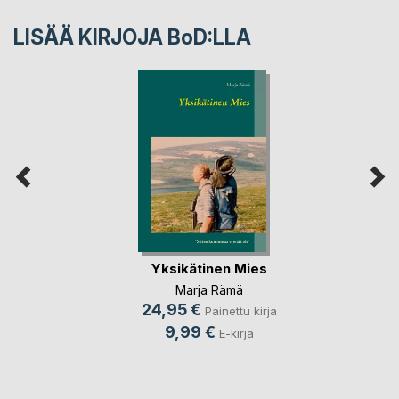
LISÄÄ KIRJOJA B
o
D:LLA
Yksikätinen Mies
Marja Rämä
24,95 €
Painettu kirja
9,99 €
E-kirja