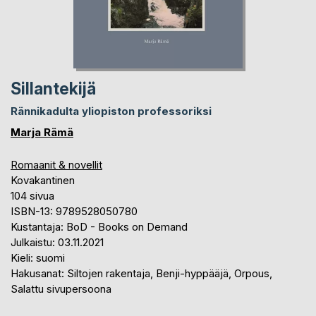
Sillantekijä
Rännikadulta yliopiston professoriksi
Marja Rämä
Romaanit & novellit
Kovakantinen
104 sivua
ISBN-13: 9789528050780
Kustantaja: BoD - Books on Demand
Julkaistu: 03.11.2021
Kieli: suomi
Hakusanat: Siltojen rakentaja, Benji-hyppääjä, Orpous,
Salattu sivupersoona