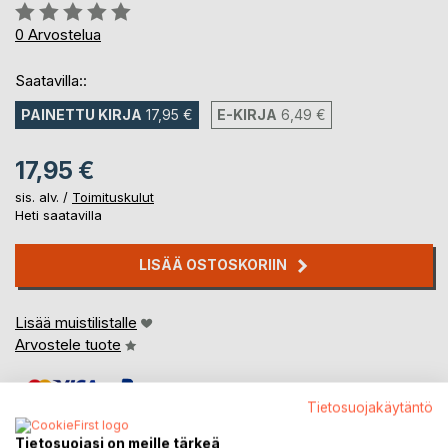
Arvostelu::
0%
0
Arvostelua
Saatavilla::
PAINETTU KIRJA
17,95 €
E-KIRJA
6,49 €
17,95 €
sis. alv. /
Toimituskulut
Heti saatavilla
LISÄÄ OSTOSKORIIN
Lisää muistilistalle
Arvostele tuote
Tietosuojakäytäntö
Tietosuojasi on meille tärkeä