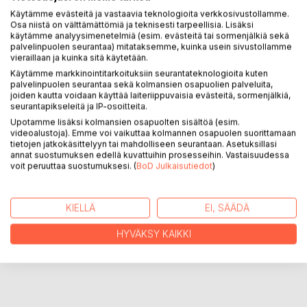
Käytämme evästeitä ja vastaavia teknologioita verkkosivustollamme.
Osa niistä on välttämättömiä ja teknisesti tarpeellisia. Lisäksi
KUVAUS
käytämme analyysimenetelmiä (esim. evästeitä tai sormenjälkiä sekä
palvelinpuolen seurantaa) mitataksemme, kuinka usein sivustollamme
vieraillaan ja kuinka sitä käytetään.
Kirja kertoo vaatimattomasta ylioistomiehestä, jolla on ollut
Käytämme markkinointitarkoituksiin seurantateknologioita kuten
palvelinpuolen seurantaa sekä kolmansien osapuolien palveluita,
oma salainen sivupersoonansa. Se on ollut hänen
joiden kautta voidaan käyttää laiteriippuvaisia evästeitä, sormenjälkiä,
rinnallakulkijansa lapsuudesta vanhuuteen. Nämä
seurantapikseleitä ja IP-osoitteita.
muistelmat ovat hänen viimeisen elinvuotensa aikana
Upotamme lisäksi kolmansien osapuolten sisältöä (esim.
muistiinmerkityt.
videoalustoja). Emme voi vaikuttaa kolmannen osapuolen suorittamaan
tietojen jatkokäsittelyyn tai mahdolliseen seurantaan. Asetuksillasi
annat suostumuksen edellä kuvattuihin prosesseihin. Vastaisuudessa
voit peruuttaa suostumuksesi. (
BoD Julkaisutiedot
)
KIRJAILIJA
LEHDISTÖARVOSTELUT
KIELLÄ
EI, SÄÄDÄ
HYVÄKSY KAIKKI
LUKIJA-ARVOSTELUT