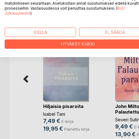
mahdolliseen seurantaan. Asetuksillasi annat suostumuksen edellä kuvatt
prosesseihin. Vastaisuudessa voit peruuttaa suostumuksesi. (
BoD
Julkaisutiedot
)
LISÄÄ KIRJOJA B
o
D:L
KIELLÄ
EI, SÄÄDÄ
HYVÄKSY KAIKKI
Hiljaisia pisaroita
John Milto
Palautettu
Isabel Tani
Severi Suti
7,49 €
E-kirja
9,49 €
E-
19,95 €
ontinen
Painettu kirja
13,90 €
P
ja