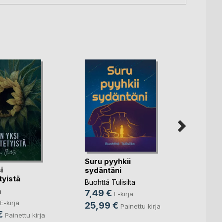
Kevätj
Harry 
Suru pyyhkii
Mero
, .
i
sydäntäni
10,9
yistä
Buohttá Tulisilta
19,9
a
7,49 €
E-kirja
E-kirja
25,99 €
Painettu kirja
€
Painettu kirja