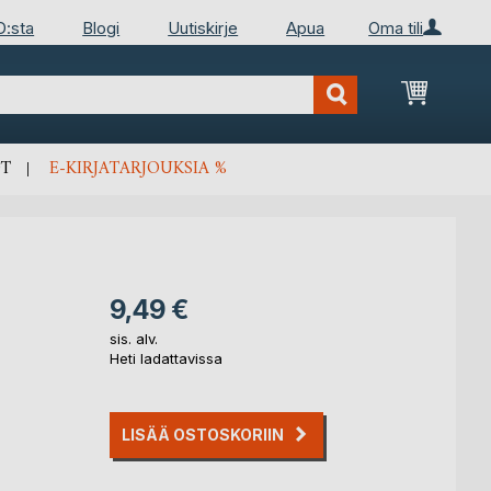
D:sta
Blogi
Uutiskirje
Apua
Oma tili
Ostosko
T
E-KIRJATARJOUKSIA %
9,49 €
sis. alv.
Heti ladattavissa
LISÄÄ OSTOSKORIIN