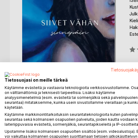
ISB
Kus
Julk
Kiel
Hak
Est
Arvo
0%
Saat
Tietosuojakä
Tietosuojasi on meille tärkeä
Käytämme evästeitä ja vastaavia teknologioita verkkosivustollamme. Osa 
on välttämättömiä ja teknisesti tarpeellisia. Lisäksi käytämme
analyysimenetelmiä (esim. evästeitä tai sormenjälkiä sekä palvelinpuolen
seurantaa) mitataksemme, kuinka usein sivustollamme vieraillaan ja kuinka
käytetään.
KUVAUS
KIRJAILIJA
LEHDISTÖARV
Käytämme markkinointitarkoituksiin seurantateknologioita kuten palvelin
seurantaa sekä kolmansien osapuolien palveluita, joiden kautta voidaan k
Runokokoelma kivusta, kasvamisesta ja omanlaisten
laiteriippuvaisia evästeitä, sormenjälkiä, seurantapikseleitä ja IP-osoitteita
kyynelistä ja herkkyydestä. Rohkeudesta sekä sie
Upotamme lisäksi kolmansien osapuolten sisältöä (esim. videoalustoja)
voi vaikuttaa kolmannen osapuolen suorittamaan tietojen jatkokäsittelyyn 