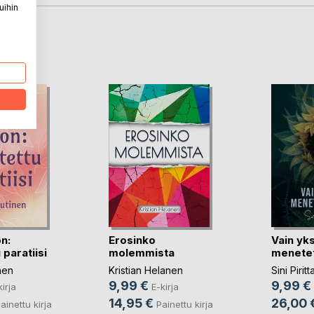
uihin
LA
n:
Erosinko
Vain yks
 paratiisi
molemmista
menetet
nen
Kristian Helanen
Sini Piritt
9,99 €
9,99 €
kirja
E-kirja
14,95 €
26,00 
ainettu kirja
Painettu kirja