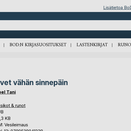
Lisätietoa Bo
BOD:N KIRJASUOSITUKSET
LASTENKIRJAT
RUNO
ivet vähän sinnepäin
bel Tani
sikot & runot
UB
,3 KB
: Vesileimaus