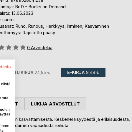
N-13: 9789528041238
tantaja: BoD - Books on Demand
aistu: 13.06.2023
i: suomi
usanat: Runo, Runous, Herkkyys, ihminen, Kasvaminen
eettömyys: Rajoitettu pääsy
stelu::
0
Arvostelua
avilla::
ytäntö
PAINETTU KIRJA
24,95 €
E-KIRJA
9,49 €
niistä
 sitä
OSTELUT
LUKIJA-ARVOSTELUT
puolen
äyttää
 siipien kasvattamisesta. Keskeneräisyydestä ja erilaisuudesta,
.
lun ja sydämen vapaudesta roihuta.
. Emme
tai