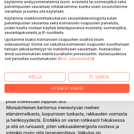
käytämme analyysimenetelmiä (esim. evästeitä tai sormenjälkiä sekä
palvelinpuolen seurantaa) mitataksemme, kuinka usein sivustollamme
vieraillaan ja kuinka sitä käytetään.
Käytämme markkinointitarkoituksiin seurantateknologioita kuten
palvelinpuolen seurantaa sekä kolmansien osapuolien palveluita,
joiden kautta voidaan käyttää laiteriippuvaisia evästeitä, sormenjälkiä,
seurantapikseleitä ja IP-osoitteita.
KUVAUS
Upotamme lisäksi kolmansien osapuolten sisältöä (esim.
videoalustoja). Emme voi vaikuttaa kolmannen osapuolen suorittamaan
tietojen jatkokäsittelyyn tai mahdolliseen seurantaan. Asetuksillasi
Kirjan päähenkilö on menestyvä taidekauppias,
annat suostumuksen edellä kuvattuihin prosesseihin. Vastaisuudessa
maailmanmatkaaja ja hurmuri, joka kulkee niin
voit peruuttaa suostumuksesi. (
BoD Julkaisutiedot
)
synnyinmaassaan Suomessa, Hollannissa, Italian
kaupungeissa kuin vaeltaa vuoristoissa. Varsinaiset
opettajansa hän löytää naisissa, erityisesti syöpään
KIELLÄ
EI, SÄÄDÄ
kuolevassa vaimossaan Mariassa, ja myöhemmin Sofiassa.
HYVÄKSY KAIKKI
" Tarina vie lukijan kutkuttavan koukuttavasti mukanaan ja
pitää otteessaan loppuun asti.
Moniulotteinen kertomus menestyvän miehen
elämänmatkasta, luopumisen tuskasta, rakkauden voimasta
ja henkisyydestä. Erotiikka on varsin rohkeasti fokuksessa
ja sitä on runsaasti, joten seksuaalienergioita nostava ja
jotenkin myös niitä tasapainottava. Vaikutus on