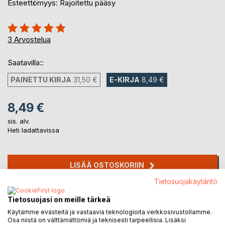
Esteettömyys: Rajoitettu pääsy
Arvostelu::
93%
3
Arvostelua
Saatavilla::
PAINETTU KIRJA
31,50 €
E-KIRJA
8,49 €
8,49 €
sis. alv.
Heti ladattavissa
LISÄÄ OSTOSKORIIN
Tietosuojakäytäntö
Lisää muistilistalle
Tietosuojasi on meille tärkeä
Arvostele tuote
Käytämme evästeitä ja vastaavia teknologioita verkkosivustollamme.
Osa niistä on välttämättömiä ja teknisesti tarpeellisia. Lisäksi