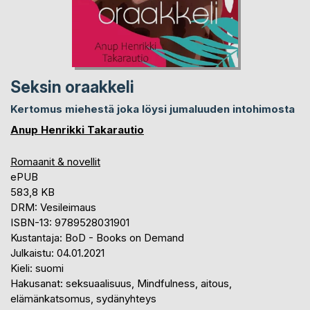
Seksin oraakkeli
Kertomus miehestä joka löysi jumaluuden intohimosta
Anup Henrikki Takarautio
Romaanit & novellit
ePUB
583,8 KB
DRM: Vesileimaus
ISBN-13: 9789528031901
Kustantaja: BoD - Books on Demand
Julkaistu: 04.01.2021
Kieli: suomi
Hakusanat: seksuaalisuus, Mindfulness, aitous,
elämänkatsomus, sydänyhteys